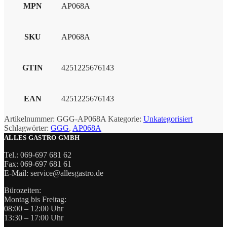
MPN
AP068A
SKU
AP068A
GTIN
4251225676143
EAN
4251225676143
Artikelnummer:
GGG-AP068A
Kategorie:
Unkategorisiert
Schlagwörter:
GGG
,
AP068A
ALLES GASTRO GMBH
Tel.: 069-697 681 62
Fax: 069-697 681 61
E-Mail: service@allesgastro.de
Bürozeiten:
Montag bis Freitag:
08:00 – 12:00 Uhr
13:30 – 17:00 Uhr