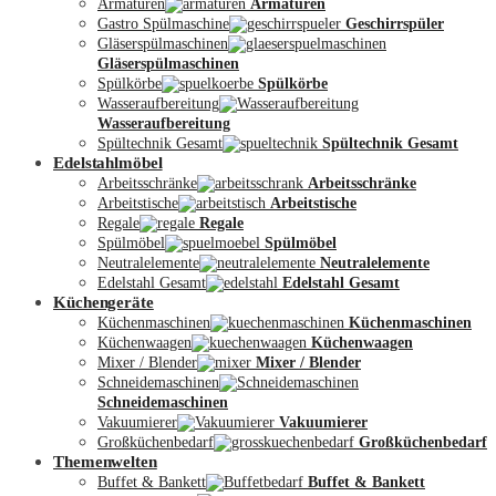
Armaturen
Armaturen
Gastro Spülmaschine
Geschirrspüler
Gläserspülmaschinen
Gläserspülmaschinen
Spülkörbe
Spülkörbe
Wasseraufbereitung
Wasseraufbereitung
Kontakt
Spültechnik Gesamt
Spültechnik Gesamt
Edelstahlmöbel
Arbeitsschränke
Arbeitsschränke
Arbeitstische
Arbeitstische
Regale
Regale
Spülmöbel
Spülmöbel
Neutralelemente
Neutralelemente
Edelstahl Gesamt
Edelstahl Gesamt
Küchengeräte
Küchenmaschinen
Küchenmaschinen
Küchenwaagen
Küchenwaagen
Mixer / Blender
Mixer / Blender
Schneidemaschinen
Schneidemaschinen
Vakuumierer
Vakuumierer
Großküchenbedarf
Großküchenbedarf
Themenwelten
Buffet & Bankett
Buffet & Bankett