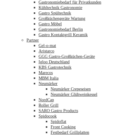
Gastronomiebedarf für Privatkunden
Kühltechnik Gastronomie
Gastro Spültechnik
Merkliste
Großküchengeräte Wartung
Gastro Möbel
Gastronomiebedarf Berlin
Gastro Kontaktgrill Keramik
Partner
Gel-o-mat
Aristarco
GGG Gastro-Großküchen-Geräte
Igloo Deutschland
KBS Gastrotechnik
Marecos
MBM Italia
Neumärker
Neumärker Crepeseisen
Neumärker Glühweinkessel
NordCap
Roller Grill
SARO Gastro Products
Spidocook
Spidoflat
Front Cooking
Festbedarf Grillplatten