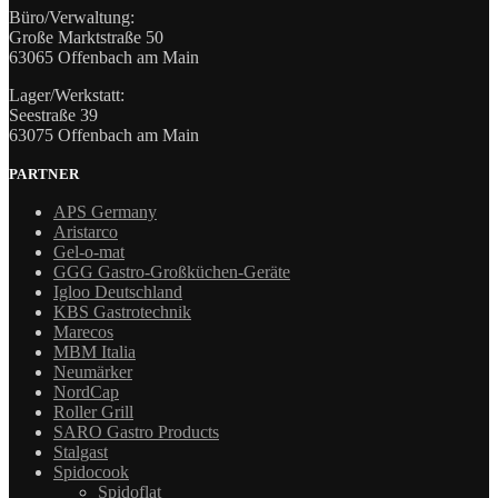
Büro/Verwaltung:
Große Marktstraße 50
63065 Offenbach am Main
Lager/Werkstatt:
Seestraße 39
63075 Offenbach am Main
PARTNER
APS Germany
Aristarco
Gel-o-mat
GGG Gastro-Großküchen-Geräte
Igloo Deutschland
KBS Gastrotechnik
Marecos
MBM Italia
Neumärker
NordCap
Roller Grill
SARO Gastro Products
Stalgast
Spidocook
Spidoflat