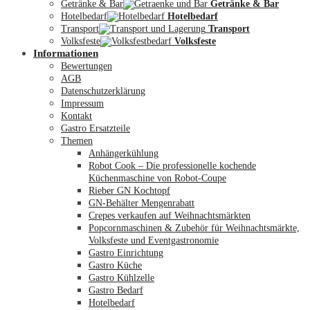
Getränke & Bar
Getränke & Bar
Hotelbedarf
Hotelbedarf
Transport
Transport
Volksfeste
Volksfeste
Informationen
Mein Konto
Bewertungen
AGB
Datenschutzerklärung
Impressum
Kontakt
Gastro Ersatzteile
Themen
Anhängerkühlung
Robot Cook – Die professionelle kochende
Küchenmaschine von Robot-Coupe
Rieber GN Kochtopf
GN-Behälter Mengenrabatt
Crepes verkaufen auf Weihnachtsmärkten
Popcornmaschinen & Zubehör für Weihnachtsmärkte,
Volksfeste und Eventgastronomie
Gastro Einrichtung
Gastro Küche
Gastro Kühlzelle
Gastro Bedarf
Hotelbedarf