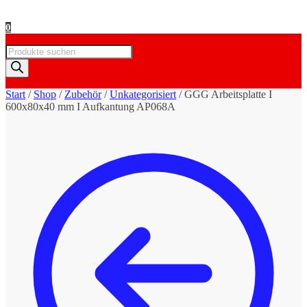
0
Products
search
Start
/
Shop
/
Zubehör
/
Unkategorisiert
/
GGG Arbeitsplatte I
600x80x40 mm I Aufkantung AP068A