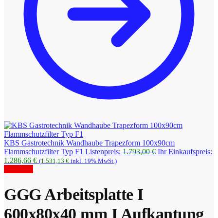
KBS Gastrotechnik Wandhaube Trapezform 100x90cm
Ursprünglicher
Flammschutzfilter Typ F1
Listenpreis:
1.793,00
€
Ihr Einkaufspreis:
Aktueller
Preis
1.286,66
€
(
1.531,13
€
inkl. 19% MwSt.)
Preis
war:
Angebot!
ist:
1.793,00 €
1.286,66 €.
GGG Arbeitsplatte I
600x80x40 mm I Aufkantung