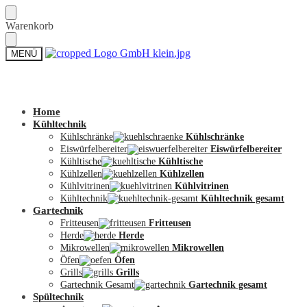
Skip
Skip
Warenkorb
to
to
navigation
content
MENÜ
Zum Shop
Home
Kühltechnik
Kühlschränke
Kühlschränke
Eiswürfelbereiter
Eiswürfelbereiter
Kühltische
Kühltische
Kühlzellen
Kühlzellen
Kühlvitrinen
Kühlvitrinen
Kühltechnik
Kühltechnik gesamt
Gartechnik
Fritteusen
Fritteusen
Herde
Herde
Mikrowellen
Mikrowellen
Öfen
Öfen
Grills
Grills
Gartechnik Gesamt
Gartechnik gesamt
Spültechnik