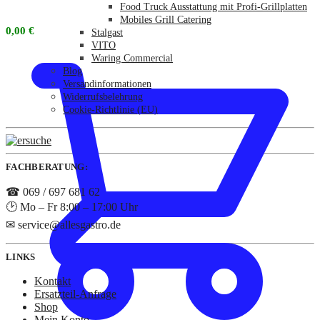
Food Truck Ausstattung mit Profi-Grillplatten
Mobiles Grill Catering
0,00
€
Stalgast
VITO
Waring Commercial
Blog
Versandinformationen
Widerrufsbelehrung
Cookie-Richtlinie (EU)
FACHBERATUNG:
☎ 069 / 697 681 62
🕑 Mo – Fr 8:00 – 17:00 Uhr
✉ service@allesgastro.de
LINKS
Kontakt
Ersatzteil-Anfrage
Shop
Mein Konto