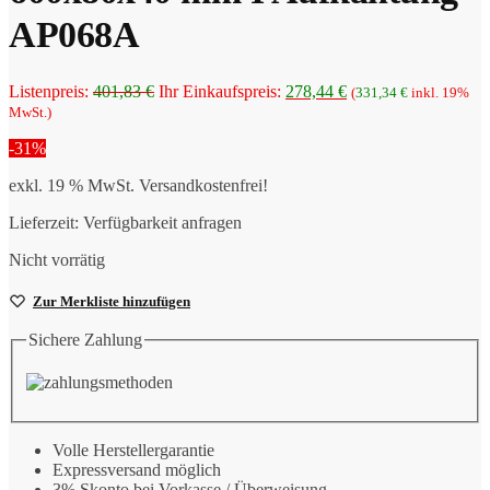
AP068A
Ursprünglicher
Aktueller
Listenpreis:
401,83
€
Ihr Einkaufspreis:
278,44
€
(
331,34
€
inkl. 19%
Preis
Preis
MwSt.)
war:
ist:
-31%
401,83 €
278,44 €.
exkl. 19 % MwSt.
Versandkostenfrei!
Lieferzeit:
Verfügbarkeit anfragen
Nicht vorrätig
Zur Merkliste hinzufügen
Sichere Zahlung
Volle Herstellergarantie
Expressversand möglich
3% Skonto bei Vorkasse / Überweisung