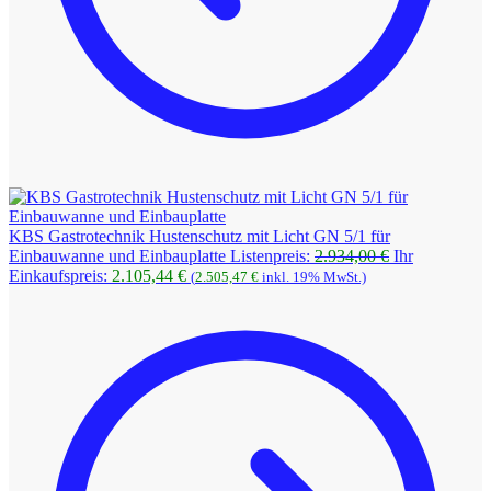
KBS Gastrotechnik Hustenschutz mit Licht GN 5/1 für
Ursprüngliche
Einbauwanne und Einbauplatte
Listenpreis:
2.934,00
€
Ihr
Aktueller
Preis
Einkaufspreis:
2.105,44
€
(
2.505,47
€
inkl. 19% MwSt.)
Preis
war:
ist:
2.934,00 €
2.105,44 €.