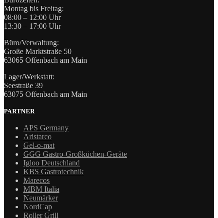
Montag bis Freitag:
08:00 – 12:00 Uhr
13:30 – 17:00 Uhr
Büro/Verwaltung:
Große Marktstraße 50
63065 Offenbach am Main
Lager/Werkstatt:
Seestraße 39
63075 Offenbach am Main
PARTNER
APS Germany
Aristarco
Gel-o-mat
GGG Gastro-Großküchen-Geräte
Igloo Deutschland
KBS Gastrotechnik
Marecos
MBM Italia
Neumärker
NordCap
Roller Grill