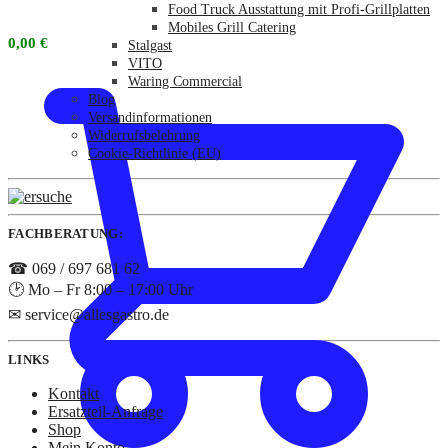
Food Truck Ausstattung mit Profi-Grillplatten
Mobiles Grill Catering
0,00
€
Stalgast
VITO
Waring Commercial
Blog
Versandinformationen
Widerrufsbelehrung
Cookie-Richtlinie (EU)
FACHBERATUNG:
☎ 069 / 697 681 62
🕑 Mo – Fr 8:00 – 17:00 Uhr
✉ service@allesgastro.de
LINKS
Kontakt
Ersatzteil-Anfrage
Shop
Mein Konto