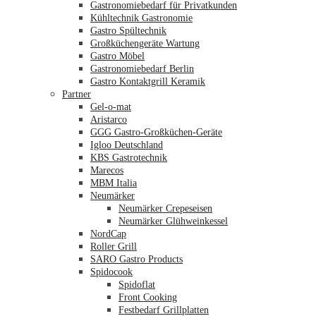
Gastronomiebedarf für Privatkunden
Kühltechnik Gastronomie
Gastro Spültechnik
Merkliste
Großküchengeräte Wartung
Gastro Möbel
Gastronomiebedarf Berlin
Gastro Kontaktgrill Keramik
Partner
Gel-o-mat
Aristarco
GGG Gastro-Großküchen-Geräte
Igloo Deutschland
KBS Gastrotechnik
Marecos
MBM Italia
Neumärker
Neumärker Crepeseisen
Neumärker Glühweinkessel
NordCap
Roller Grill
SARO Gastro Products
Spidocook
Spidoflat
Front Cooking
Festbedarf Grillplatten