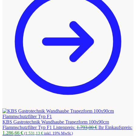
KBS Gastrotechnik Wandhaube Trapezform 100x90cm
Ursprünglicher
Flammschutzfilter Typ F1
Listenpreis:
1.793,00
€
Ihr Einkaufspreis:
Aktueller
Preis
1.286,66
€
(
1.531,13
€
inkl. 19% MwSt.)