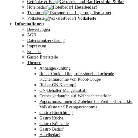
Getränke & Bar
Getränke & Bar
Hotelbedarf
Hotelbedarf
Transport
Transport
Volksfeste
Volksfeste
Informationen
Mein Konto
Bewertungen
AGB
Datenschutzerklärung
Impressum
Kontakt
Gastro Ersatzteile
Themen
Anhängerkühlung
Robot Cook – Die professionelle kochende
Küchenmaschine von Robot-Coupe
Rieber GN Kochtopf
GN-Behälter Mengenrabatt
Crepes verkaufen auf Weihnachtsmärkten
Popcornmaschinen & Zubehör für Weihnachtsmärkte,
Volksfeste und Eventgastronomie
Gastro Einrichtung
Gastro Küche
Gastro Kühlzelle
Gastro Bedarf
Hotelbedarf