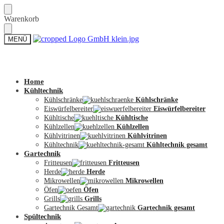
Skip
Skip
Warenkorb
to
to
navigation
content
MENÜ
Zum Shop
Home
Kühltechnik
Kühlschränke
Kühlschränke
Eiswürfelbereiter
Eiswürfelbereiter
Kühltische
Kühltische
Kühlzellen
Kühlzellen
Kühlvitrinen
Kühlvitrinen
Kühltechnik
Kühltechnik gesamt
Gartechnik
Fritteusen
Fritteusen
Herde
Herde
Mikrowellen
Mikrowellen
Öfen
Öfen
Grills
Grills
Gartechnik Gesamt
Gartechnik gesamt
Spültechnik