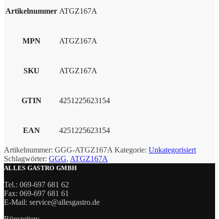
Artikelnummer
ATGZ167A
MPN
ATGZ167A
SKU
ATGZ167A
GTIN
4251225623154
EAN
4251225623154
Artikelnummer:
GGG-ATGZ167A
Kategorie:
Unkategorisiert
Schlagwörter:
GGG
,
ATGZ167A
ALLES GASTRO GMBH
Tel.: 069-697 681 62
Fax: 069-697 681 61
E-Mail: service@allesgastro.de
Bürozeiten: