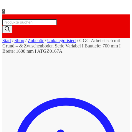
0
Products
search
Start
/
Shop
/
Zubehör
/
Unkategorisiert
/
GGG Arbeitstisch mit
Grund – & Zwischenboden Serie Variabel I Bautiefe: 700 mm I
Breite: 1600 mm I ATGZ0167A