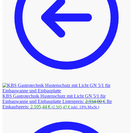
KBS Gastrotechnik Hustenschutz mit Licht GN 5/1 für
Ursprüngliche
Einbauwanne und Einbauplatte
Listenpreis:
2.934,00
€
Ihr
Aktueller
Preis
Einkaufspreis:
2.105,44
€
(
2.505,47
€
inkl. 19% MwSt.)
Preis
war:
ist:
2.934,00 €
2.105,44 €.