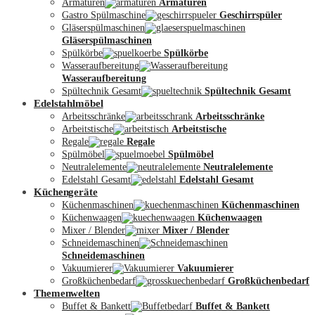
Armaturen
Armaturen
Gastro Spülmaschine
Geschirrspüler
Gläserspülmaschinen
Gläserspülmaschinen
Spülkörbe
Spülkörbe
Wasseraufbereitung
Wasseraufbereitung
Kontakt
Spültechnik Gesamt
Spültechnik Gesamt
Edelstahlmöbel
Arbeitsschränke
Arbeitsschränke
Arbeitstische
Arbeitstische
Regale
Regale
Spülmöbel
Spülmöbel
Neutralelemente
Neutralelemente
Edelstahl Gesamt
Edelstahl Gesamt
Küchengeräte
Küchenmaschinen
Küchenmaschinen
Küchenwaagen
Küchenwaagen
Mixer / Blender
Mixer / Blender
Schneidemaschinen
Schneidemaschinen
Vakuumierer
Vakuumierer
Großküchenbedarf
Großküchenbedarf
Themenwelten
Buffet & Bankett
Buffet & Bankett