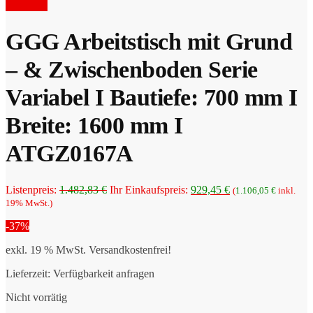
Preis
war:
Angebot!
ist:
1.793,00 €
1.286,66 €.
GGG Arbeitstisch mit Grund
– & Zwischenboden Serie
Variabel I Bautiefe: 700 mm I
Breite: 1600 mm I
ATGZ0167A
Ursprünglicher
Aktueller
Listenpreis:
1.482,83
€
Ihr Einkaufspreis:
929,45
€
(
1.106,05
€
inkl.
Preis
Preis
19% MwSt.)
war:
ist:
-37%
1.482,83 €
929,45 €.
exkl. 19 % MwSt.
Versandkostenfrei!
Lieferzeit:
Verfügbarkeit anfragen
Nicht vorrätig