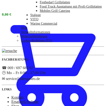
Festbedarf Grillplatten
Food Truck Ausstattung mit Profi-Grillplatten
Mobiles Grill Catering
0,00
€
Stalgast
VITO
Waring Commercial
Blog
Versandinformationen
Widerrufsbelehrung
Cookie-Richtlinie (EU)
FACHBERATUNG:
☎ 069 / 697 681 62
🕑 Mo – Fr 8:00 – 17:00 Uhr
✉ service@allesgastro.de
LINKS
Kontakt
Ersatzteil-Anfrage
Shop