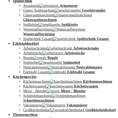
Spültechnik
Armaturen
Armaturen
Gastro Spülmaschine
Geschirrspüler
Gläserspülmaschinen
Gläserspülmaschinen
Spülkörbe
Spülkörbe
Wasseraufbereitung
Wasseraufbereitung
Kontakt
Spültechnik Gesamt
Spültechnik Gesamt
Edelstahlmöbel
Arbeitsschränke
Arbeitsschränke
Arbeitstische
Arbeitstische
Regale
Regale
Spülmöbel
Spülmöbel
Neutralelemente
Neutralelemente
Edelstahl Gesamt
Edelstahl Gesamt
Küchengeräte
Küchenmaschinen
Küchenmaschinen
Küchenwaagen
Küchenwaagen
Mixer / Blender
Mixer / Blender
Schneidemaschinen
Schneidemaschinen
Vakuumierer
Vakuumierer
Großküchenbedarf
Großküchenbedarf
Themenwelten