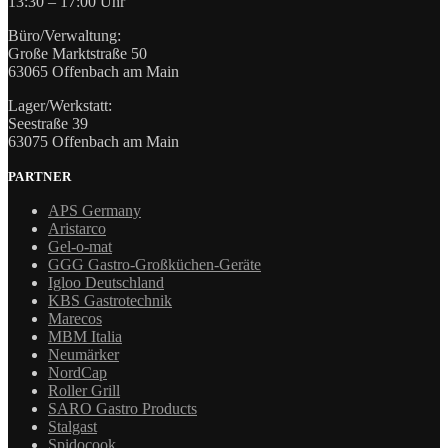
13:30 – 17:00 Uhr
Büro/Verwaltung:
Große Marktstraße 50
63065 Offenbach am Main
Lager/Werkstatt:
Seestraße 39
63075 Offenbach am Main
PARTNER
APS Germany
Aristarco
Gel-o-mat
GGG Gastro-Großküchen-Geräte
Igloo Deutschland
KBS Gastrotechnik
Marecos
MBM Italia
Neumärker
NordCap
Roller Grill
SARO Gastro Products
Stalgast
Spidocook