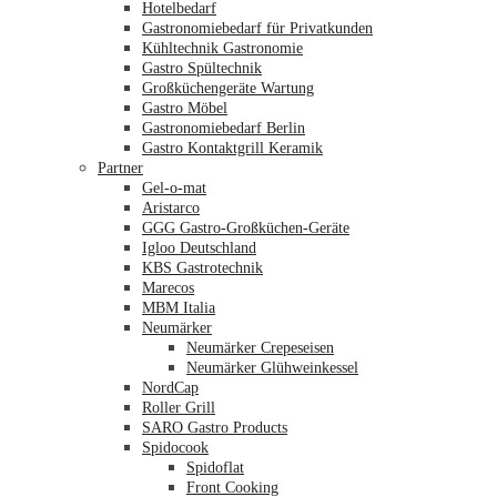
Hotelbedarf
Gastronomiebedarf für Privatkunden
Kühltechnik Gastronomie
Gastro Spültechnik
Merkliste
Großküchengeräte Wartung
Gastro Möbel
Gastronomiebedarf Berlin
Gastro Kontaktgrill Keramik
Partner
Gel-o-mat
Aristarco
GGG Gastro-Großküchen-Geräte
Igloo Deutschland
KBS Gastrotechnik
Marecos
MBM Italia
Neumärker
Neumärker Crepeseisen
Neumärker Glühweinkessel
NordCap
Roller Grill
SARO Gastro Products
Spidocook
Spidoflat
Front Cooking