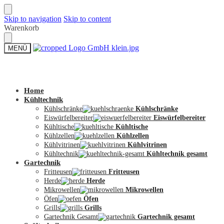
Skip to navigation
Skip to content
Warenkorb
MENÜ
Zum Shop
Home
Kühltechnik
Kühlschränke
Kühlschränke
Eiswürfelbereiter
Eiswürfelbereiter
Kühltische
Kühltische
Kühlzellen
Kühlzellen
Kühlvitrinen
Kühlvitrinen
Kühltechnik
Kühltechnik gesamt
Gartechnik
Fritteusen
Fritteusen
Herde
Herde
Mikrowellen
Mikrowellen
Öfen
Öfen
Grills
Grills
Gartechnik Gesamt
Gartechnik gesamt