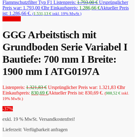
Flammschutzfilter Typ F1
Listenpreis:
1.793,00
€
Ursprünglicher
Preis war: 1.793,00 €
Ihr Einkaufspreis:
1.286,66
€
Aktueller Preis
ist: 1.286,66 €.
(
1.531,13
€
inkl. 19% MwSt.)
Angebot!
GGG Arbeitstisch mit
Grundboden Serie Variabel I
Bautiefe: 700 mm I Breite:
1900 mm I ATG0197A
Listenpreis:
1.321,83
€
Ursprünglicher Preis war: 1.321,83 €
Ihr
Einkaufspreis:
830,69
€
Aktueller Preis ist: 830,69 €.
(
988,52
€
inkl.
19% MwSt.)
-37%
exkl. 19 % MwSt.
Versandkostenfrei!
Lieferzeit:
Verfügbarkeit anfragen