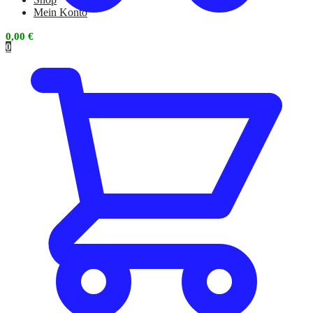
Mein Konto
0,00
€
0