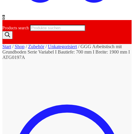
0
Products search
Start
/
Shop
/
Zubehör
/
Unkategorisiert
/
GGG Arbeitstisch mit
Grundboden Serie Variabel I Bautiefe: 700 mm I Breite: 1900 mm I
ATG0197A