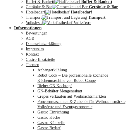
Buffet & Bankett
Buffet & Bankett
Getränke & Bar
Getränke & Bar
Hotelbedarf
Hotelbedarf
Transport
Transport
Volksfeste
Volksfeste
Informationen
Mein Konto
Bewertungen
AGB
Datenschutzerklärung
Impressum
Kontakt
Gastro Ersatzteile
Themen
Anhängerkühlung
Robot Cook – Die professionelle kochende
Küchenmaschine von Robot-Coupe
Rieber GN Kochtopf
GN-Behälter Mengenrabatt
Crepes verkaufen auf Weihnachtsmärkten
Popcornmaschinen & Zubehör für Weihnachtsmärkte,
Volksfeste und Eventgastronomie
Gastro Einrichtung
Gastro Küche
Gastro Kühlzelle
Gastro Bedarf