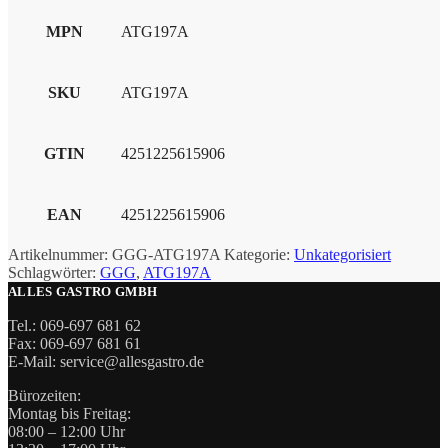
MPN
ATG197A
SKU
ATG197A
GTIN
4251225615906
EAN
4251225615906
Artikelnummer:
GGG-ATG197A
Kategorie:
Unkategorisiert
Schlagwörter:
GGG
,
ATG197A
ALLES GASTRO GMBH
Tel.: 069-697 681 62
Fax: 069-697 681 61
E-Mail: service@allesgastro.de
Bürozeiten:
Montag bis Freitag:
08:00 – 12:00 Uhr