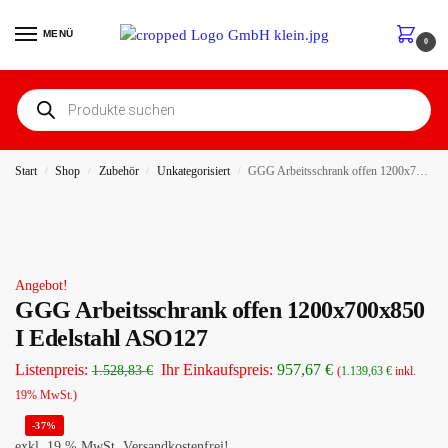
MENÜ
0
Start
Shop
Zubehör
Unkategorisiert
GGG Arbeitsschrank offen 1200x700x850 I Edelstahl ASO127
/
/
/
/
Angebot!
GGG Arbeitsschrank offen 1200x700x850
I Edelstahl ASO127
Listenpreis:
Ihr Einkaufspreis:
957,67
€
1.528,83
€
(
1.139,63
€
inkl.
19% MwSt.)
-37%
exkl. 19 % MwSt.
Versandkostenfrei!