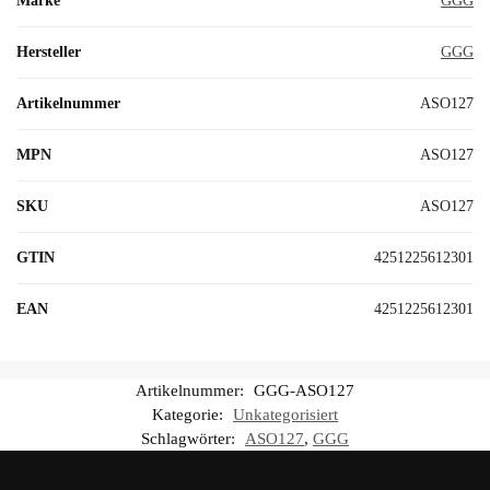
Marke
GGG
Hersteller
GGG
Artikelnummer
ASO127
MPN
ASO127
SKU
ASO127
GTIN
4251225612301
EAN
4251225612301
Artikelnummer:
GGG-ASO127
Kategorie:
Unkategorisiert
Schlagwörter:
ASO127
,
GGG