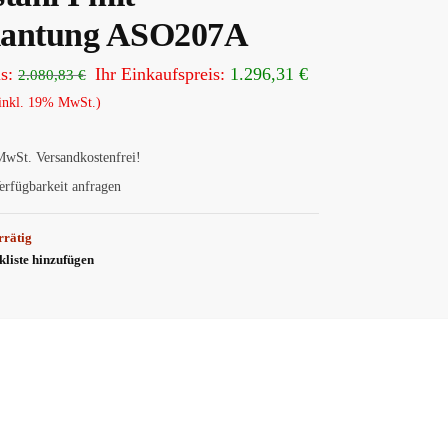
antung ASO207A
s:
Ihr Einkaufspreis:
1.296,31
€
2.080,83
€
inkl. 19% MwSt.)
MwSt.
Versandkostenfrei!
erfügbarkeit anfragen
rrätig
liste hinzufügen