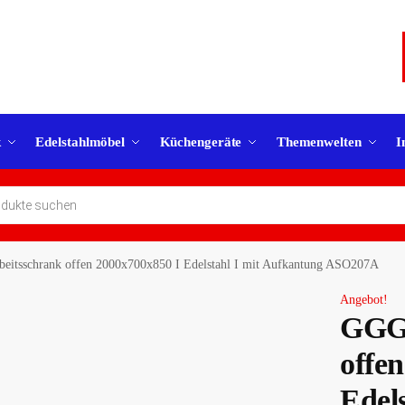
k
Edelstahlmöbel
Küchengeräte
Themenwelten
I
eitsschrank offen 2000x700x850 I Edelstahl I mit Aufkantung ASO207A
Angebot!
GGG 
offe
Edels