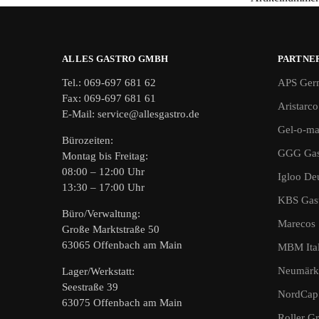
ALLES GASTRO GMBH
PARTNE
Tel.: 069-697 681 62
APS Ger
Fax: 069-697 681 61
Aristarco
E-Mail: service@allesgastro.de
Gel-o-ma
Bürozeiten:
GGG Gas
Montag bis Freitag:
08:00 – 12:00 Uhr
Igloo De
13:30 – 17:00 Uhr
KBS Gast
Büro/Verwaltung:
Marecos
Große Marktstraße 50
63065 Offenbach am Main
MBM Ital
Neumärk
Lager/Werkstatt:
Seestraße 39
NordCap
63075 Offenbach am Main
Roller Gri