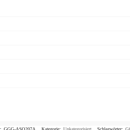
r:
GGG-ASO207A
Kategorie:
Unkategorisiert
Schlagwörter:
G