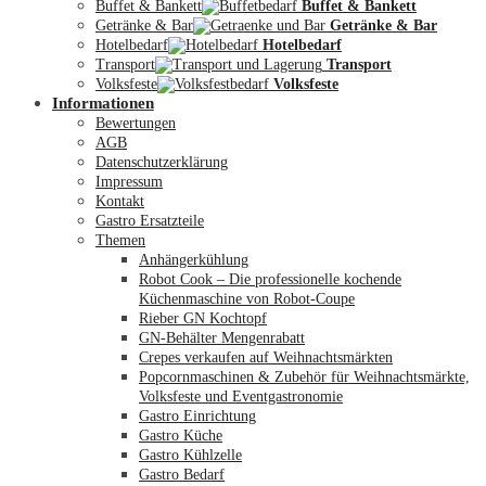
Buffet & Bankett
Buffet & Bankett
Getränke & Bar
Getränke & Bar
Hotelbedarf
Hotelbedarf
Transport
Transport
Volksfeste
Volksfeste
Informationen
Mein Konto
Bewertungen
AGB
Datenschutzerklärung
Impressum
Kontakt
Gastro Ersatzteile
Themen
Anhängerkühlung
Robot Cook – Die professionelle kochende
Küchenmaschine von Robot-Coupe
Rieber GN Kochtopf
GN-Behälter Mengenrabatt
Crepes verkaufen auf Weihnachtsmärkten
Popcornmaschinen & Zubehör für Weihnachtsmärkte,
Volksfeste und Eventgastronomie
Gastro Einrichtung
Gastro Küche
Gastro Kühlzelle
Gastro Bedarf