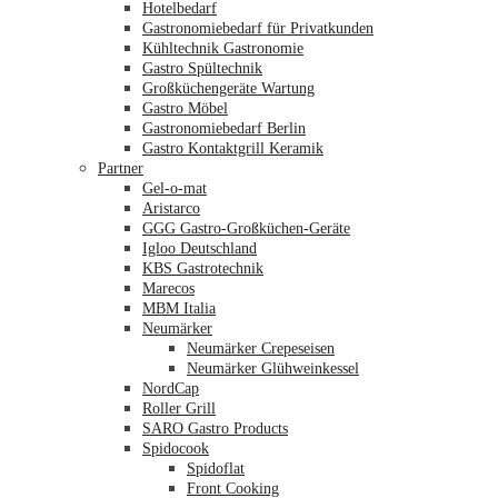
Hotelbedarf
Gastronomiebedarf für Privatkunden
Kühltechnik Gastronomie
Gastro Spültechnik
Merkliste
Großküchengeräte Wartung
Gastro Möbel
Gastronomiebedarf Berlin
Gastro Kontaktgrill Keramik
Partner
Gel-o-mat
Aristarco
GGG Gastro-Großküchen-Geräte
Igloo Deutschland
KBS Gastrotechnik
Marecos
MBM Italia
Neumärker
Neumärker Crepeseisen
Neumärker Glühweinkessel
NordCap
Roller Grill
SARO Gastro Products
Spidocook
Spidoflat
Front Cooking