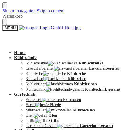
Skip to navigation
Skip to content
Warenkorb
MENÜ
Zum Shop
Home
Kühltechnik
Kühlschränke
Kühlschränke
Eiswürfelbereiter
Eiswürfelbereiter
Kühltische
Kühltische
Kühlzellen
Kühlzellen
Kühlvitrinen
Kühlvitrinen
Kühltechnik
Kühltechnik gesamt
Gartechnik
Fritteusen
Fritteusen
Herde
Herde
Mikrowellen
Mikrowellen
Öfen
Öfen
Grills
Grills
Gartechnik Gesamt
Gartechnik gesamt