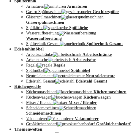
Spültechnik
Armaturen
Armaturen
Gastro Spülmaschine
Geschirrspüler
Gläserspülmaschinen
Gläserspülmaschinen
Spülkörbe
Spülkörbe
Wasseraufbereitung
Wasseraufbereitung
Kontakt
Spültechnik Gesamt
Spültechnik Gesamt
Edelstahlmöbel
Arbeitsschränke
Arbeitsschränke
Arbeitstische
Arbeitstische
Regale
Regale
Spülmöbel
Spülmöbel
Neutralelemente
Neutralelemente
Edelstahl Gesamt
Edelstahl Gesamt
Küchengeräte
Küchenmaschinen
Küchenmaschinen
Küchenwaagen
Küchenwaagen
Mixer / Blender
Mixer / Blender
Schneidemaschinen
Schneidemaschinen
Vakuumierer
Vakuumierer
Großküchenbedarf
Großküchenbedarf
Themenwelten