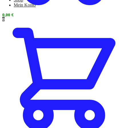
Mein Konto
0,00
€
0