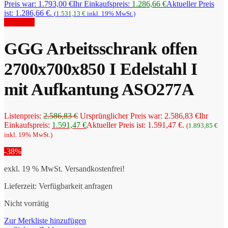
Preis war: 1.793,00 €
Ihr Einkaufspreis:
1.286,66
€
Aktueller Preis
ist: 1.286,66 €.
(
1.531,13
€
inkl. 19% MwSt.)
Angebot!
GGG Arbeitsschrank offen
2700x700x850 I Edelstahl I
mit Aufkantung ASO277A
Listenpreis:
2.586,83
€
Ursprünglicher Preis war: 2.586,83 €
Ihr
Einkaufspreis:
1.591,47
€
Aktueller Preis ist: 1.591,47 €.
(
1.893,85
€
inkl. 19% MwSt.)
-38%
exkl. 19 % MwSt.
Versandkostenfrei!
Lieferzeit:
Verfügbarkeit anfragen
Nicht vorrätig
Zur Merkliste hinzufügen