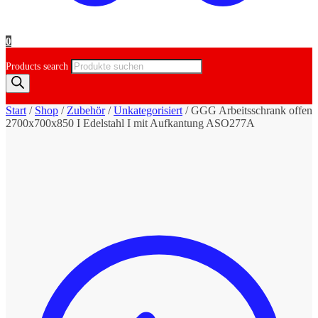
0
Products search
Start
/
Shop
/
Zubehör
/
Unkategorisiert
/
GGG Arbeitsschrank offen
2700x700x850 I Edelstahl I mit Aufkantung ASO277A