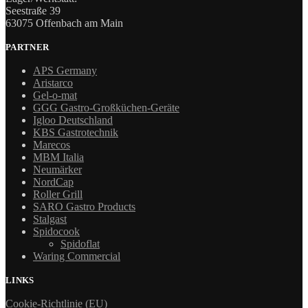
Seestraße 39
63075 Offenbach am Main
PARTNER
APS Germany
Aristarco
Gel-o-mat
GGG Gastro-Großküchen-Geräte
Igloo Deutschland
KBS Gastrotechnik
Marecos
MBM Italia
Neumärker
NordCap
Roller Grill
SARO Gastro Products
Stalgast
Spidocook
Spidoflat
Waring Commercial
LINKS
Cookie-Richtlinie (EU)