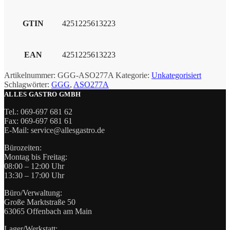
GTIN
4251225613223
EAN
4251225613223
Artikelnummer:
GGG-ASO277A
Kategorie:
Unkategorisiert
Schlagwörter:
GGG
,
ASO277A
ALLES GASTRO GMBH
Tel.: 069-697 681 62
Fax: 069-697 681 61
E-Mail: service@allesgastro.de
Bürozeiten:
Montag bis Freitag:
08:00 – 12:00 Uhr
13:30 – 17:00 Uhr
Büro/Verwaltung:
Große Marktstraße 50
63065 Offenbach am Main
Lager/Werkstatt: