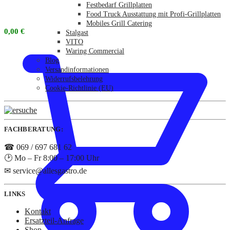
Festbedarf Grillplatten
Food Truck Ausstattung mit Profi-Grillplatten
Mobiles Grill Catering
0,00
€
Stalgast
VITO
Waring Commercial
Blog
Versandinformationen
Widerrufsbelehrung
Cookie-Richtlinie (EU)
FACHBERATUNG:
☎ 069 / 697 681 62
🕑 Mo – Fr 8:00 – 17:00 Uhr
✉ service@allesgastro.de
LINKS
Kontakt
Ersatzteil-Anfrage
Shop