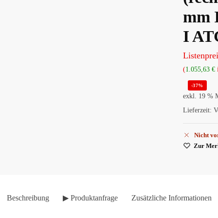
mm I
I A
Listenprei
(
1.055,63
€
-37%
exkl. 19 % 
Lieferzeit:
V
Nicht vo
Zur Merk
Beschreibung
▶ Produktanfrage
Zusätzliche Informationen