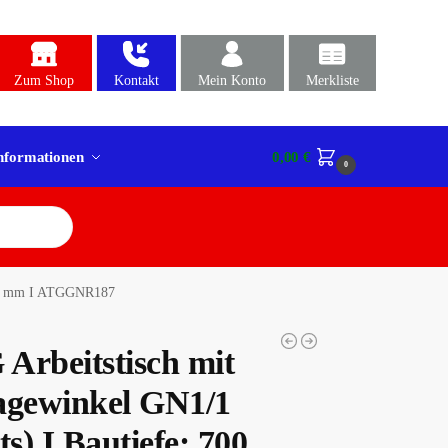
Zum Shop
Kontakt
Mein Konto
Merkliste
nformationen
0,00
€
0
1800 mm I ATGGNR187
Arbeitstisch mit
agewinkel GN1/1
ts) I Bautiefe: 700