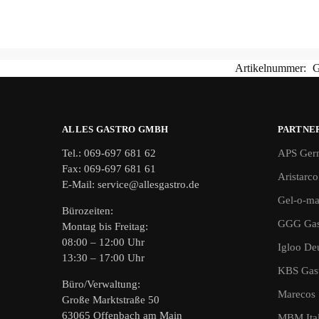
Artikelnummer:
ALLES GASTRO GMBH
PARTNE
Tel.: 069-697 681 62
APS Ger
Fax: 069-697 681 61
Aristarco
E-Mail: service@allesgastro.de
Gel-o-ma
Bürozeiten:
GGG Gas
Montag bis Freitag:
08:00 – 12:00 Uhr
Igloo De
13:30 – 17:00 Uhr
KBS Gast
Büro/Verwaltung:
Marecos
Große Marktstraße 50
63065 Offenbach am Main
MBM Ital