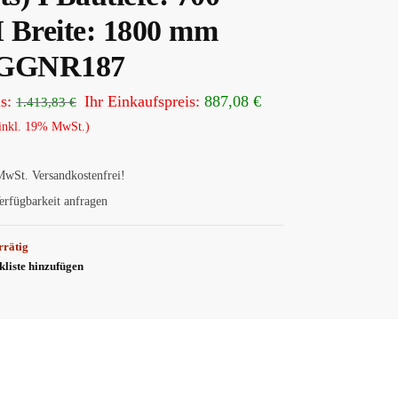
 Breite: 1800 mm
TGGNR187
s:
Ihr Einkaufspreis:
887,08
€
1.413,83
€
inkl. 19% MwSt.)
MwSt.
Versandkostenfrei!
erfügbarkeit anfragen
rrätig
liste hinzufügen