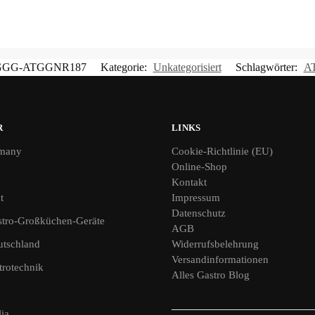
GGG-ATGGNR187
Kategorie:
Unkategorisiert
Schlagwörter:
A
R
LINKS
many
Cookie-Richtlinie (EU)
Online-Shop
Kontakt
t
Impressum
Datenschutz
tro-Großküchen-Geräte
AGB
utschland
Widerrufsbelehrung
Versandinformationen
rotechnik
Alles Gastro Blog
ia