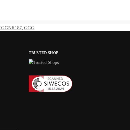
TGGNR187
,
GGG
TRUSTED SHOP