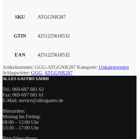
SKU
ATGGNR287
GTIN
4251225618532
EAN
4251225618532
Artikelnummer:
GGG-ATGGNR287
Kategorie:
Unkategorisiert
Schlagwörter:
GGG
,
ATGGNR287
ALLES GASTRO GMBH
Tel.: 069-697 681 62
Fax: 069-697 681 61
E-Mail: service@allesgastro.de
Bürozeiten:
Montag bis Freitag:
08:00 – 12:00 Uhr
13:30 – 17:00 Uhr
Büro/Verwaltung: