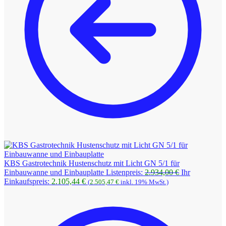
KBS Gastrotechnik Hustenschutz mit Licht GN 5/1 für
Ursprüngliche
Einbauwanne und Einbauplatte
Listenpreis:
2.934,00
€
Ihr
Aktueller
Preis
Einkaufspreis:
2.105,44
€
(
2.505,47
€
inkl. 19% MwSt.)
Preis
war:
ist:
2.934,00 €
2.105,44 €.