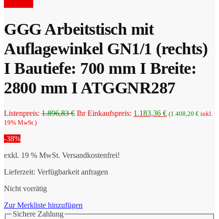
Preis
war:
Angebot!
ist:
1.793,00 €
1.286,66 €.
GGG Arbeitstisch mit
Auflagewinkel GN1/1 (rechts)
I Bautiefe: 700 mm I Breite:
2800 mm I ATGGNR287
Ursprünglicher
Aktueller
Listenpreis:
1.896,83
€
Ihr Einkaufspreis:
1.183,36
€
(
1.408,20
€
inkl.
Preis
Preis
19% MwSt.)
war:
ist:
-38%
1.896,83 €
1.183,36 €.
exkl. 19 % MwSt.
Versandkostenfrei!
Lieferzeit:
Verfügbarkeit anfragen
Nicht vorrätig
Zur Merkliste hinzufügen
Sichere Zahlung