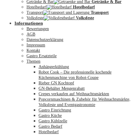
Getränke & Bar
Getränke & Bar
Hotelbedarf
Hotelbedarf
Transport
Transport
Volksfeste
Volksfeste
Informationen
Mein Konto
Bewertungen
AGB
Datenschutzerklärung
Impressum
Kontakt
Gastro Ersatzteile
Themen
Anhängerkühlung
Robot Cook – Die professionelle kochende
Küchenmaschine von Robot-Coupe
Rieber GN Kochtopf
GN-Behälter Mengenrabatt
Crepes verkaufen auf Weihnachtsmärkten
Popcornmaschinen & Zubehör für Weihnachtsmärkte,
Volksfeste und Eventgastronomie
Gastro Einrichtung
Gastro Küche
Gastro Kühlzelle
Gastro Bedarf
Hotelbedarf