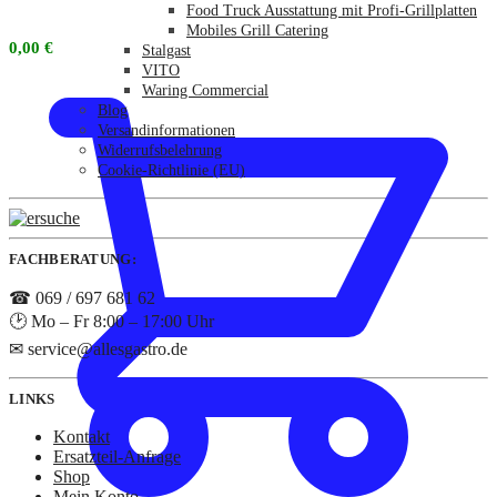
Food Truck Ausstattung mit Profi-Grillplatten
Mobiles Grill Catering
0,00
€
Stalgast
VITO
Waring Commercial
Blog
Versandinformationen
Widerrufsbelehrung
Cookie-Richtlinie (EU)
FACHBERATUNG:
☎ 069 / 697 681 62
🕑 Mo – Fr 8:00 – 17:00 Uhr
✉ service@allesgastro.de
LINKS
Kontakt
Ersatzteil-Anfrage
Shop
Mein Konto