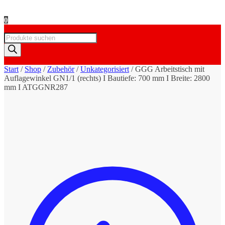
0
Products
search
Start
/
Shop
/
Zubehör
/
Unkategorisiert
/
GGG Arbeitstisch mit
Auflagewinkel GN1/1 (rechts) I Bautiefe: 700 mm I Breite: 2800
mm I ATGGNR287