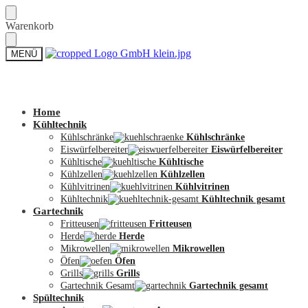
Skip
Skip
Warenkorb
to
to
navigation
content
MENÜ
Zum Shop
Home
Kühltechnik
Kühlschränke
Kühlschränke
Eiswürfelbereiter
Eiswürfelbereiter
Kühltische
Kühltische
Kühlzellen
Kühlzellen
Kühlvitrinen
Kühlvitrinen
Kühltechnik
Kühltechnik gesamt
Gartechnik
Fritteusen
Fritteusen
Herde
Herde
Mikrowellen
Mikrowellen
Öfen
Öfen
Grills
Grills
Gartechnik Gesamt
Gartechnik gesamt
Spültechnik