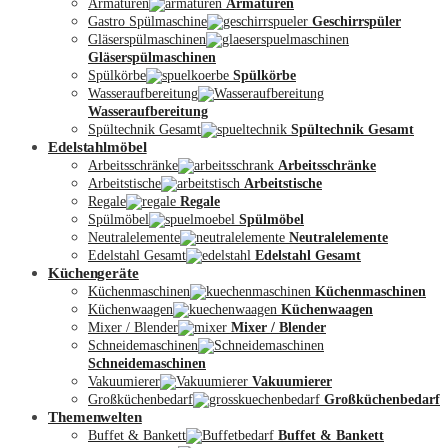
Armaturen
Armaturen
Gastro Spülmaschine
Geschirrspüler
Gläserspülmaschinen
Gläserspülmaschinen
Spülkörbe
Spülkörbe
Wasseraufbereitung
Wasseraufbereitung
Kontakt
Spültechnik Gesamt
Spültechnik Gesamt
Edelstahlmöbel
Arbeitsschränke
Arbeitsschränke
Arbeitstische
Arbeitstische
Regale
Regale
Spülmöbel
Spülmöbel
Neutralelemente
Neutralelemente
Edelstahl Gesamt
Edelstahl Gesamt
Küchengeräte
Küchenmaschinen
Küchenmaschinen
Küchenwaagen
Küchenwaagen
Mixer / Blender
Mixer / Blender
Schneidemaschinen
Schneidemaschinen
Vakuumierer
Vakuumierer
Großküchenbedarf
Großküchenbedarf
Themenwelten
Buffet & Bankett
Buffet & Bankett