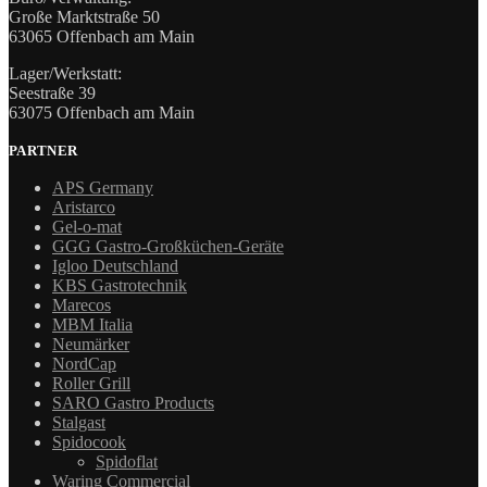
Große Marktstraße 50
63065 Offenbach am Main
Lager/Werkstatt:
Seestraße 39
63075 Offenbach am Main
PARTNER
APS Germany
Aristarco
Gel-o-mat
GGG Gastro-Großküchen-Geräte
Igloo Deutschland
KBS Gastrotechnik
Marecos
MBM Italia
Neumärker
NordCap
Roller Grill
SARO Gastro Products
Stalgast
Spidocook
Spidoflat
Waring Commercial