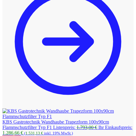
KBS Gastrotechnik Wandhaube Trapezform 100x90cm
Ursprünglicher
Flammschutzfilter Typ F1
Listenpreis:
1.793,00
€
Ihr Einkaufspreis:
Aktueller
Preis
1.286,66
€
(
1.531,13
€
inkl. 19% MwSt.)