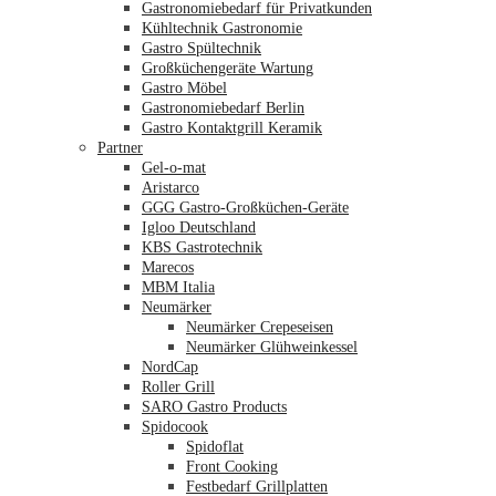
Gastronomiebedarf für Privatkunden
Kühltechnik Gastronomie
Gastro Spültechnik
Merkliste
Großküchengeräte Wartung
Gastro Möbel
Gastronomiebedarf Berlin
Gastro Kontaktgrill Keramik
Partner
Gel-o-mat
Aristarco
GGG Gastro-Großküchen-Geräte
Igloo Deutschland
KBS Gastrotechnik
Marecos
MBM Italia
Neumärker
Neumärker Crepeseisen
Neumärker Glühweinkessel
NordCap
Roller Grill
SARO Gastro Products
Spidocook
Spidoflat
Front Cooking
Festbedarf Grillplatten