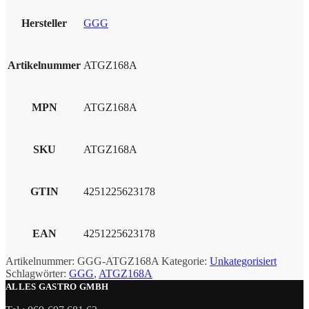
Hersteller
GGG
Artikelnummer
ATGZ168A
MPN
ATGZ168A
SKU
ATGZ168A
GTIN
4251225623178
EAN
4251225623178
Artikelnummer:
GGG-ATGZ168A
Kategorie:
Unkategorisiert
Schlagwörter:
GGG
,
ATGZ168A
ALLES GASTRO GMBH