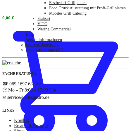
Festbedarf Grillplatten
Food Truck Ausstattung mit Profi-Grillplatten
Mobiles Grill Catering
0,00
€
Stalgast
VITO
Waring Commercial
Blog
Versandinformationen
Widerrufsbelehrung
Cookie-Richtlinie (EU)
FACHBERATUNG:
☎ 069 / 697 681 62
🕑 Mo – Fr 8:00 – 17:00 Uhr
✉ service@allesgastro.de
LINKS
Kontakt
Ersatzteil-Anfrage
Shop