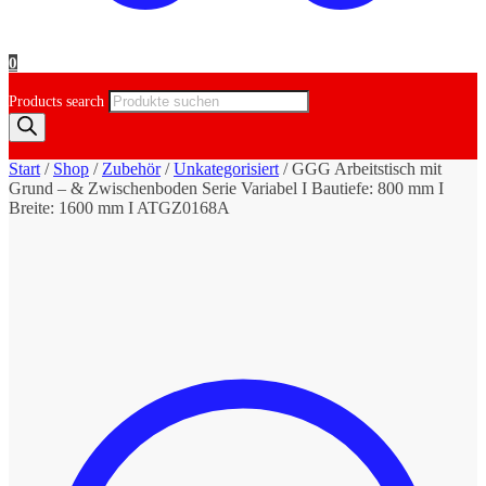
0
Products search
Start
/
Shop
/
Zubehör
/
Unkategorisiert
/
GGG Arbeitstisch mit
Grund – & Zwischenboden Serie Variabel I Bautiefe: 800 mm I
Breite: 1600 mm I ATGZ0168A