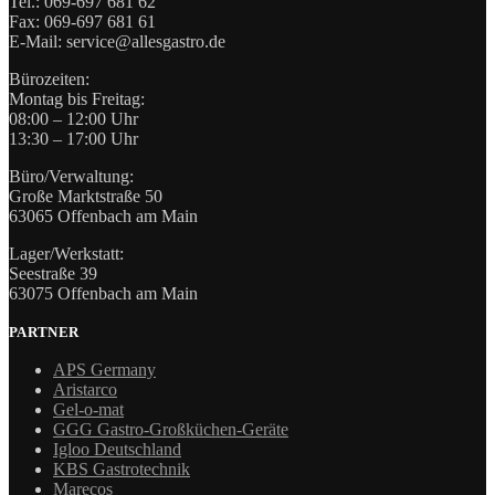
Tel.: 069-697 681 62
Fax: 069-697 681 61
E-Mail: service@allesgastro.de
Bürozeiten:
Montag bis Freitag:
08:00 – 12:00 Uhr
13:30 – 17:00 Uhr
Büro/Verwaltung:
Große Marktstraße 50
63065 Offenbach am Main
Lager/Werkstatt:
Seestraße 39
63075 Offenbach am Main
PARTNER
APS Germany
Aristarco
Gel-o-mat
GGG Gastro-Großküchen-Geräte
Igloo Deutschland
KBS Gastrotechnik
Marecos