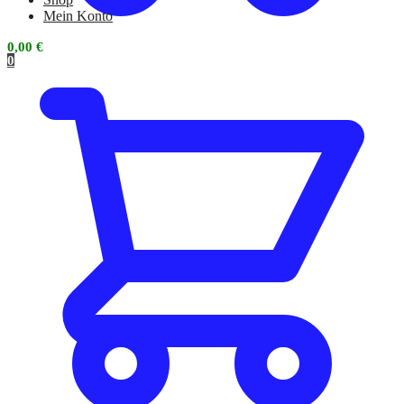
Mein Konto
0,00
€
0