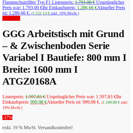
Flammschutzfilter Typ F1
Listenpreis:
1.793,00
€
Ursprünglicher
Preis war: 1.793,00 €
Ihr Einkaufspreis:
1.286,66
€
Aktueller Preis
ist: 1.286,66 €.
(
1.531,13
€
inkl. 19% MwSt.)
Angebot!
GGG Arbeitstisch mit Grund
– & Zwischenboden Serie
Variabel I Bautiefe: 800 mm I
Breite: 1600 mm I
ATGZ0168A
Listenpreis:
1.597,83
€
Ursprünglicher Preis war: 1.597,83 €
Ihr
Einkaufspreis:
999,98
€
Aktueller Preis ist: 999,98 €.
(
1.189,98
€
inkl.
19% MwSt.)
-37%
exkl. 19 % MwSt.
Versandkostenfrei!