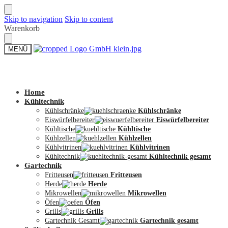
Skip to navigation
Skip to content
Warenkorb
MENÜ
Zum Shop
Home
Kühltechnik
Kühlschränke
Kühlschränke
Eiswürfelbereiter
Eiswürfelbereiter
Kühltische
Kühltische
Kühlzellen
Kühlzellen
Kühlvitrinen
Kühlvitrinen
Kühltechnik
Kühltechnik gesamt
Gartechnik
Fritteusen
Fritteusen
Herde
Herde
Mikrowellen
Mikrowellen
Öfen
Öfen
Grills
Grills
Gartechnik Gesamt
Gartechnik gesamt