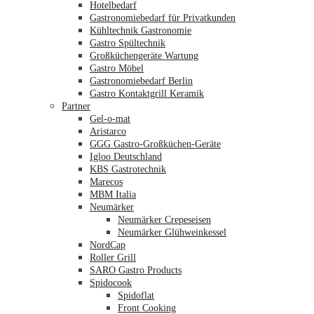
Hotelbedarf
Gastronomiebedarf für Privatkunden
Kühltechnik Gastronomie
Gastro Spültechnik
Merkliste
Großküchengeräte Wartung
Gastro Möbel
Gastronomiebedarf Berlin
Gastro Kontaktgrill Keramik
Partner
Gel-o-mat
Aristarco
GGG Gastro-Großküchen-Geräte
Igloo Deutschland
KBS Gastrotechnik
Marecos
MBM Italia
Neumärker
Neumärker Crepeseisen
Neumärker Glühweinkessel
NordCap
Roller Grill
SARO Gastro Products
Spidocook
Spidoflat
Front Cooking