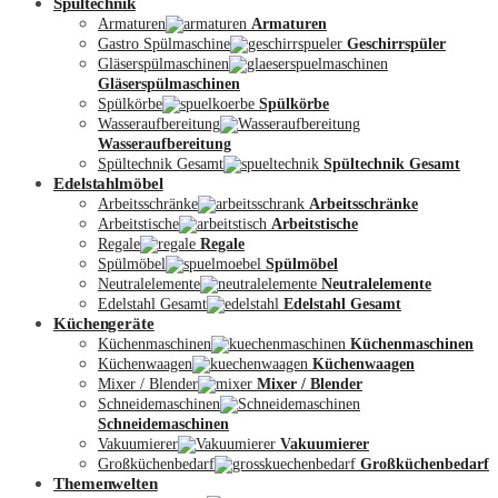
Spültechnik
Armaturen
Armaturen
Gastro Spülmaschine
Geschirrspüler
Gläserspülmaschinen
Gläserspülmaschinen
Spülkörbe
Spülkörbe
Wasseraufbereitung
Wasseraufbereitung
Kontakt
Spültechnik Gesamt
Spültechnik Gesamt
Edelstahlmöbel
Arbeitsschränke
Arbeitsschränke
Arbeitstische
Arbeitstische
Regale
Regale
Spülmöbel
Spülmöbel
Neutralelemente
Neutralelemente
Edelstahl Gesamt
Edelstahl Gesamt
Küchengeräte
Küchenmaschinen
Küchenmaschinen
Küchenwaagen
Küchenwaagen
Mixer / Blender
Mixer / Blender
Schneidemaschinen
Schneidemaschinen
Vakuumierer
Vakuumierer
Großküchenbedarf
Großküchenbedarf
Themenwelten