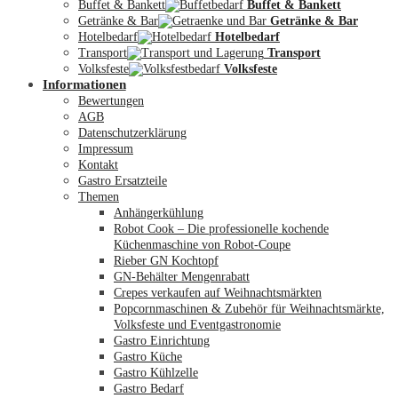
Buffet & Bankett
Buffet & Bankett
Getränke & Bar
Getränke & Bar
Hotelbedarf
Hotelbedarf
Transport
Transport
Volksfeste
Volksfeste
Informationen
Mein Konto
Bewertungen
AGB
Datenschutzerklärung
Impressum
Kontakt
Gastro Ersatzteile
Themen
Anhängerkühlung
Robot Cook – Die professionelle kochende
Küchenmaschine von Robot-Coupe
Rieber GN Kochtopf
GN-Behälter Mengenrabatt
Crepes verkaufen auf Weihnachtsmärkten
Popcornmaschinen & Zubehör für Weihnachtsmärkte,
Volksfeste und Eventgastronomie
Gastro Einrichtung
Gastro Küche
Gastro Kühlzelle
Gastro Bedarf