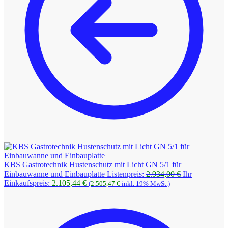
KBS Gastrotechnik Hustenschutz mit Licht GN 5/1 für
Ursprüngliche
Einbauwanne und Einbauplatte
Listenpreis:
2.934,00
€
Ihr
Aktueller
Preis
Einkaufspreis:
2.105,44
€
(
2.505,47
€
inkl. 19% MwSt.)
Preis
war:
ist:
2.934,00 €
2.105,44 €.