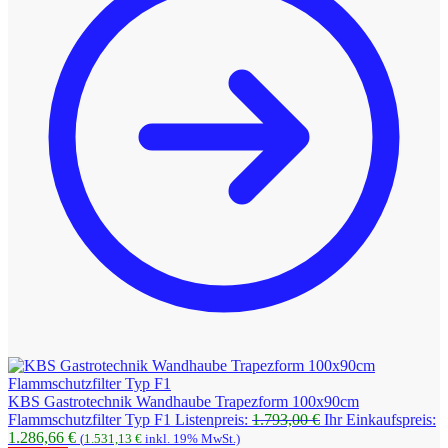
KBS Gastrotechnik Wandhaube Trapezform 100x90cm
Ursprünglicher
Flammschutzfilter Typ F1
Listenpreis:
1.793,00
€
Ihr Einkaufspreis:
Aktueller
Preis
1.286,66
€
(
1.531,13
€
inkl. 19% MwSt.)