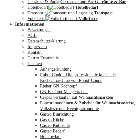
Getränke & Bar
Getränke & Bar
Hotelbedarf
Hotelbedarf
Transport
Transport
Volksfeste
Volksfeste
Informationen
Mein Konto
Bewertungen
AGB
Datenschutzerklärung
Impressum
Kontakt
Gastro Ersatzteile
Themen
Anhängerkühlung
Robot Cook – Die professionelle kochende
Küchenmaschine von Robot-Coupe
Rieber GN Kochtopf
GN-Behälter Mengenrabatt
Crepes verkaufen auf Weihnachtsmärkten
Popcornmaschinen & Zubehör für Weihnachtsmärkte,
Volksfeste und Eventgastronomie
Gastro Einrichtung
Gastro Küche
Gastro Kühlzelle
Gastro Bedarf
Hotelbedarf