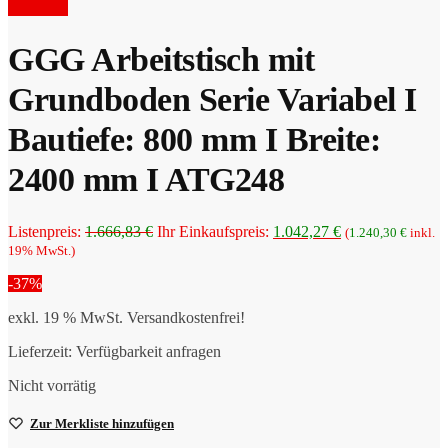
Preis
war:
Angebot!
ist:
1.793,00 €
1.286,66 €.
GGG Arbeitstisch mit
Grundboden Serie Variabel I
Bautiefe: 800 mm I Breite:
2400 mm I ATG248
Ursprünglicher
Aktueller
Listenpreis:
1.666,83
€
Ihr Einkaufspreis:
1.042,27
€
(
1.240,30
€
inkl.
Preis
Preis
19% MwSt.)
war:
ist:
-37%
1.666,83 €
1.042,27 €.
exkl. 19 % MwSt.
Versandkostenfrei!
Lieferzeit:
Verfügbarkeit anfragen
Nicht vorrätig
Zur Merkliste hinzufügen