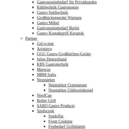
Gastronomiebedarf für Privatkunden
Kühltechnik Gastronomie
Gastro Spültechnik
Merkliste
Großküchengeräte Wartung
Gastro Möbel
Gastronomiebedarf Berlin
Gastro Kontaktgrill Keramik
Partner
Gel-o-mat
Aristarco
GGG Gastro-Großküchen-Geräte
Igloo Deutschland
KBS Gastrotechnik
Marecos
MBM Italia
Neumärker
Neumärker Crepeseisen
Neumärker Glühweinkessel
NordCap
Roller Grill
SARO Gastro Products
Spidocook
Spidoflat
Front Cooking
Festbedarf Grillplatten