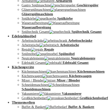
Armaturen
Armaturen
Gastro Spülmaschine
Geschirrspüler
Gläserspülmaschinen
Gläserspülmaschinen
Spülkörbe
Spülkörbe
Wasseraufbereitung
Wasseraufbereitung
Kontakt
Spültechnik Gesamt
Spültechnik Gesamt
Edelstahlmöbel
Arbeitsschränke
Arbeitsschränke
Arbeitstische
Arbeitstische
Regale
Regale
Spülmöbel
Spülmöbel
Neutralelemente
Neutralelemente
Edelstahl Gesamt
Edelstahl Gesamt
Küchengeräte
Küchenmaschinen
Küchenmaschinen
Küchenwaagen
Küchenwaagen
Mixer / Blender
Mixer / Blender
Schneidemaschinen
Schneidemaschinen
Vakuumierer
Vakuumierer
Großküchenbedarf
Großküchenbedarf
Themenwelten
Buffet & Bankett
Buffet & Bankett