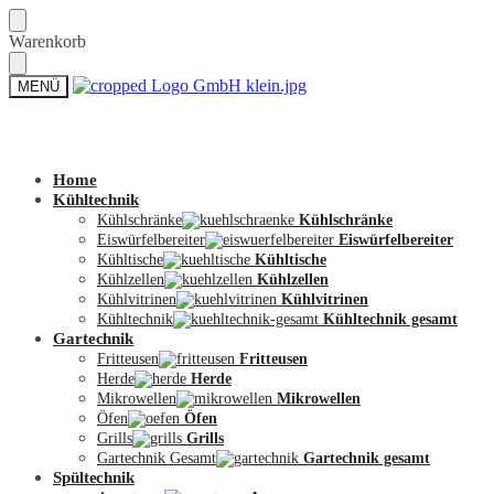
Skip
Skip
Warenkorb
to
to
navigation
content
MENÜ
Zum Shop
Home
Kühltechnik
Kühlschränke
Kühlschränke
Eiswürfelbereiter
Eiswürfelbereiter
Kühltische
Kühltische
Kühlzellen
Kühlzellen
Kühlvitrinen
Kühlvitrinen
Kühltechnik
Kühltechnik gesamt
Gartechnik
Fritteusen
Fritteusen
Herde
Herde
Mikrowellen
Mikrowellen
Öfen
Öfen
Grills
Grills
Gartechnik Gesamt
Gartechnik gesamt
Spültechnik