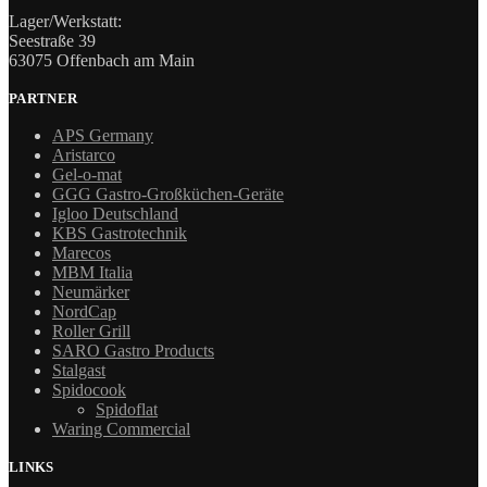
Lager/Werkstatt:
Seestraße 39
63075 Offenbach am Main
PARTNER
APS Germany
Aristarco
Gel-o-mat
GGG Gastro-Großküchen-Geräte
Igloo Deutschland
KBS Gastrotechnik
Marecos
MBM Italia
Neumärker
NordCap
Roller Grill
SARO Gastro Products
Stalgast
Spidocook
Spidoflat
Waring Commercial
LINKS