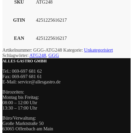
SKU
ATG248
GTIN
4251225616217
EAN
4251225616217
Artikelnummer:
GGG-ATG248
Kategorie:
Unkategorisiert
Schlagwörter:
ATG248
,
GGG
ALLES GASTRO GMBH
Tel.: 069-697 681 62
Fax: 069-697 681 61
E-Mail: service@allesgastro.de
Bürozeiten:
Montag bis Freitag:
08:00 – 12:00 Uhr
13:30 – 17:00 Uhr
Büro/Verwaltung:
Große Marktstraße 50
63065 Offenbach am Main