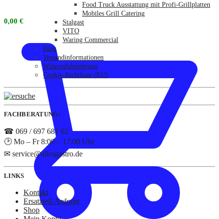
Food Truck Ausstattung mit Profi-Grillplatten
Mobiles Grill Catering
0,00
€
Stalgast
VITO
Waring Commercial
Blog
Versandinformationen
Widerrufsbelehrung
Cookie-Richtlinie (EU)
FACHBERATUNG:
☎ 069 / 697 681 62
🕑 Mo – Fr 8:00 – 17:00 Uhr
✉ service@allesgastro.de
LINKS
Kontakt
Ersatzteil-Anfrage
Shop
Mein Konto