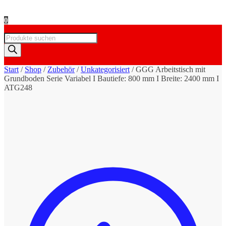
0
Products
search
Start
/
Shop
/
Zubehör
/
Unkategorisiert
/
GGG Arbeitstisch mit
Grundboden Serie Variabel I Bautiefe: 800 mm I Breite: 2400 mm I
ATG248