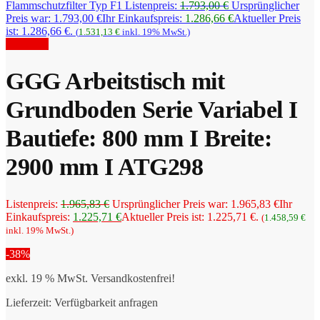
Flammschutzfilter Typ F1
Listenpreis:
1.793,00
€
Ursprünglicher
Preis war: 1.793,00 €
Ihr Einkaufspreis:
1.286,66
€
Aktueller Preis
ist: 1.286,66 €.
(
1.531,13
€
inkl. 19% MwSt.)
Angebot!
GGG Arbeitstisch mit
Grundboden Serie Variabel I
Bautiefe: 800 mm I Breite:
2900 mm I ATG298
Listenpreis:
1.965,83
€
Ursprünglicher Preis war: 1.965,83 €
Ihr
Einkaufspreis:
1.225,71
€
Aktueller Preis ist: 1.225,71 €.
(
1.458,59
€
inkl. 19% MwSt.)
-38%
exkl. 19 % MwSt.
Versandkostenfrei!
Lieferzeit:
Verfügbarkeit anfragen