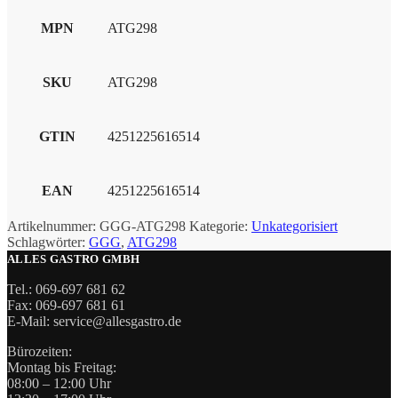
MPN
ATG298
SKU
ATG298
GTIN
4251225616514
EAN
4251225616514
Artikelnummer:
GGG-ATG298
Kategorie:
Unkategorisiert
Schlagwörter:
GGG
,
ATG298
ALLES GASTRO GMBH
Tel.: 069-697 681 62
Fax: 069-697 681 61
E-Mail: service@allesgastro.de
Bürozeiten:
Montag bis Freitag:
08:00 – 12:00 Uhr