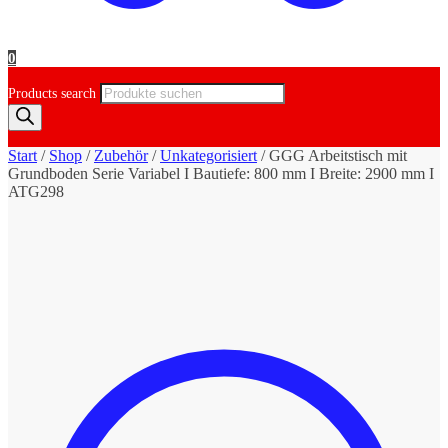
0
Products search
Start
/
Shop
/
Zubehör
/
Unkategorisiert
/
GGG Arbeitstisch mit
Grundboden Serie Variabel I Bautiefe: 800 mm I Breite: 2900 mm I
ATG298