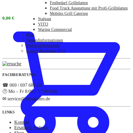
Festbedarf Grillplatten
Food Truck Ausstattung mit Profi-Grillplatten
Mobiles Grill Catering
0,00
€
Stalgast
VITO
Waring Commercial
Blog
Versandinformationen
Widerrufsbelehrung
Cookie-Richtlinie (EU)
FACHBERATUNG:
☎ 069 / 697 681 62
🕑 Mo – Fr 8:00 – 17:00 Uhr
✉ service@allesgastro.de
LINKS
Kontakt
Ersatzteil-Anfrage
Shop