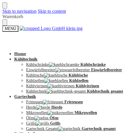
Skip to navigation
Skip to content
Warenkorb
MENÜ
Zum Shop
Home
Kühltechnik
Kühlschränke
Kühlschränke
Eiswürfelbereiter
Eiswürfelbereiter
Kühltische
Kühltische
Kühlzellen
Kühlzellen
Kühlvitrinen
Kühlvitrinen
Kühltechnik
Kühltechnik gesamt
Gartechnik
Fritteusen
Fritteusen
Herde
Herde
Mikrowellen
Mikrowellen
Öfen
Öfen
Grills
Grills
Gartechnik Gesamt
Gartechnik gesamt