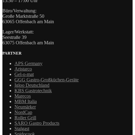
13:30 – 17:00 Uhr
Büro/Verwaltung:
Große Marktstraße 50
63065 Offenbach am Main
Lager/Werkstatt:
Seestraße 39
63075 Offenbach am Main
PARTNER
APS Germany
Aristarco
Gel-o-mat
GGG Gastro-Großküchen-Geräte
Igloo Deutschland
KBS Gastrotechnik
Marecos
MBM Italia
Neumärker
NordCap
Roller Grill
SARO Gastro Products
Stalgast
Spidocook