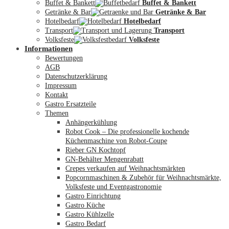
Buffet & Bankett
Buffet & Bankett
Getränke & Bar
Getränke & Bar
Hotelbedarf
Hotelbedarf
Transport
Transport
Volksfeste
Volksfeste
Informationen
Mein Konto
Bewertungen
AGB
Datenschutzerklärung
Impressum
Kontakt
Gastro Ersatzteile
Themen
Anhängerkühlung
Robot Cook – Die professionelle kochende
Küchenmaschine von Robot-Coupe
Rieber GN Kochtopf
GN-Behälter Mengenrabatt
Crepes verkaufen auf Weihnachtsmärkten
Popcornmaschinen & Zubehör für Weihnachtsmärkte,
Volksfeste und Eventgastronomie
Gastro Einrichtung
Gastro Küche
Gastro Kühlzelle
Gastro Bedarf