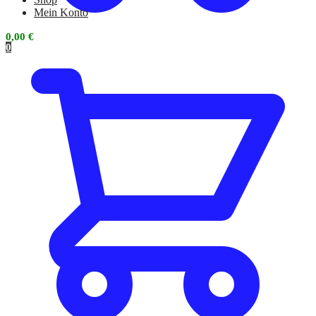
Mein Konto
0,00
€
0