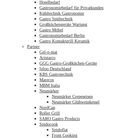
Hotelbedarf
Gastronomiebedarf für Privatkunden
Kühltechnik Gastronomie
Gastro Spültechnik
Merkliste
Großküchengeräte Wartung
Gastro Möbel
Gastronomiebedarf Berlin
Gastro Kontaktgrill Keramik
Partner
Gel-o-mat
Aristarco
GGG Gastro-Großküchen-Geräte
Igloo Deutschland
KBS Gastrotechnik
Marecos
MBM Italia
Neumärker
Neumärker Crepeseisen
Neumärker Glühweinkessel
NordCap
Roller Grill
SARO Gastro Products
Spidocook
Spidoflat
Front Cooking