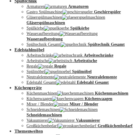
Spültechnik
Armaturen
Armaturen
Gastro Spülmaschine
Geschirrspüler
Gläserspülmaschinen
Gläserspülmaschinen
Spülkörbe
Spülkörbe
Wasseraufbereitung
Wasseraufbereitung
Kontakt
Spültechnik Gesamt
Spültechnik Gesamt
Edelstahlmöbel
Arbeitsschränke
Arbeitsschränke
Arbeitstische
Arbeitstische
Regale
Regale
Spülmöbel
Spülmöbel
Neutralelemente
Neutralelemente
Edelstahl Gesamt
Edelstahl Gesamt
Küchengeräte
Küchenmaschinen
Küchenmaschinen
Küchenwaagen
Küchenwaagen
Mixer / Blender
Mixer / Blender
Schneidemaschinen
Schneidemaschinen
Vakuumierer
Vakuumierer
Großküchenbedarf
Großküchenbedarf
Themenwelten