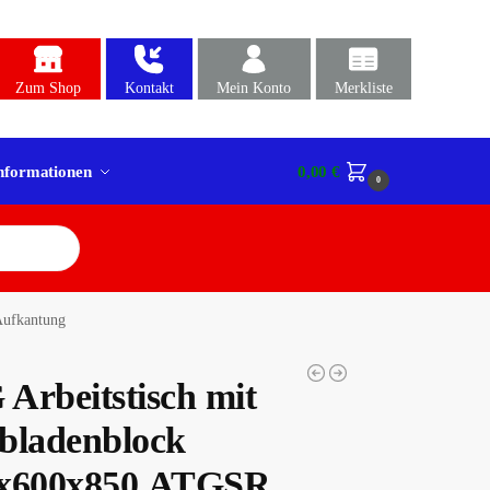
Zum Shop
Kontakt
Mein Konto
Merkliste
nformationen
0,00
€
0
Aufkantung
Arbeitstisch mit
bladenblock
x600x850,ATGSR