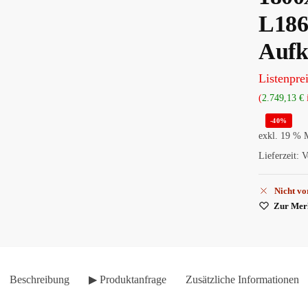
L186
Aufk
Listenprei
(
2.749,13
€
-40%
exkl. 19 % 
Lieferzeit:
V
Nicht vo
Zur Merk
Beschreibung
▶ Produktanfrage
Zusätzliche Informationen