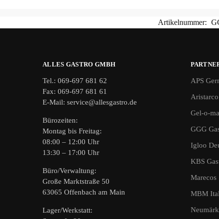
Artikelnummer:
G
ALLES GASTRO GMBH
PARTNE
Tel.: 069-697 681 62
APS Ger
Fax: 069-697 681 61
Aristarco
E-Mail: service@allesgastro.de
Gel-o-ma
Bürozeiten:
GGG Gas
Montag bis Freitag:
08:00 – 12:00 Uhr
Igloo De
13:30 – 17:00 Uhr
KBS Gast
Büro/Verwaltung:
Marecos
Große Marktstraße 50
63065 Offenbach am Main
MBM Ital
Neumärk
Lager/Werkstatt: