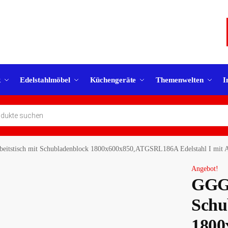
k
Edelstahlmöbel
Küchengeräte
Themenwelten
I
eitstisch mit Schubladenblock 1800x600x850,ATGSRL186A Edelstahl I mit 
Angebot!
GGG 
Schu
1800