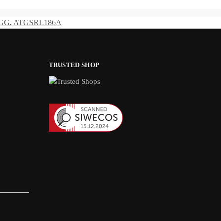
GG
,
ATGSRL186A
TRUSTED SHOP