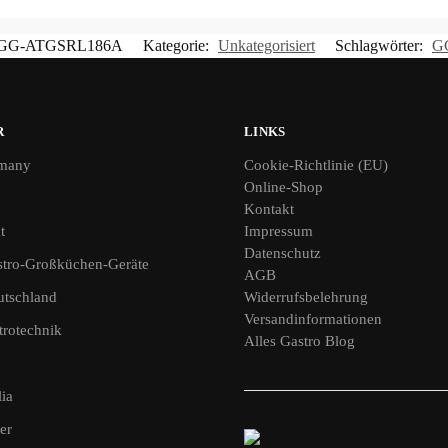
GG-ATGSRL186A
Kategorie:
Unkategorisiert
Schlagwörter:
G
R
LINKS
many
Cookie-Richtlinie (EU)
Online-Shop
Kontakt
t
Impressum
Datenschutz
tro-Großküchen-Geräte
AGB
utschland
Widerrufsbelehrung
Versandinformationen
rotechnik
Alles Gastro Blog
ia
er