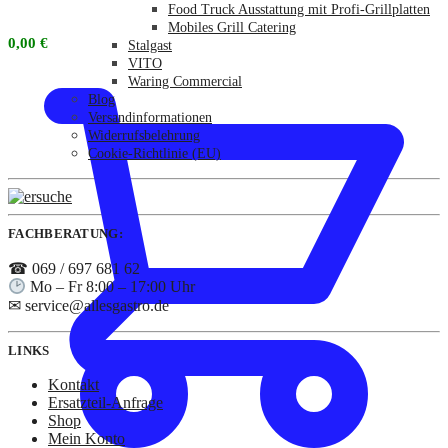
Food Truck Ausstattung mit Profi-Grillplatten
Mobiles Grill Catering
0,00
€
Stalgast
VITO
Waring Commercial
Blog
Versandinformationen
Widerrufsbelehrung
Cookie-Richtlinie (EU)
FACHBERATUNG:
☎ 069 / 697 681 62
Mo – Fr 8:00 – 17:00 Uhr
✉ service@allesgastro.de
LINKS
Kontakt
Ersatzteil-Anfrage
Shop
Mein Konto