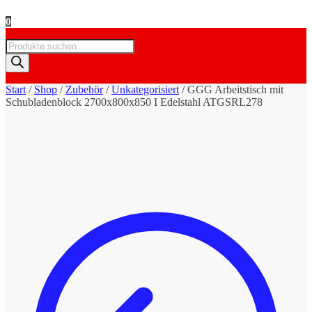
0
Products
search
Start
/
Shop
/
Zubehör
/
Unkategorisiert
/
GGG Arbeitstisch mit
Schubladenblock 2700x800x850 I Edelstahl ATGSRL278