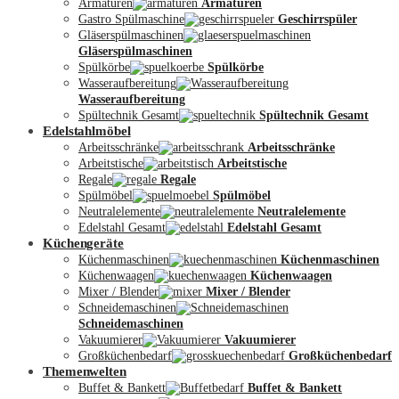
Armaturen
Armaturen
Gastro Spülmaschine
Geschirrspüler
Gläserspülmaschinen
Gläserspülmaschinen
Spülkörbe
Spülkörbe
Wasseraufbereitung
Wasseraufbereitung
Kontakt
Spültechnik Gesamt
Spültechnik Gesamt
Edelstahlmöbel
Arbeitsschränke
Arbeitsschränke
Arbeitstische
Arbeitstische
Regale
Regale
Spülmöbel
Spülmöbel
Neutralelemente
Neutralelemente
Edelstahl Gesamt
Edelstahl Gesamt
Küchengeräte
Küchenmaschinen
Küchenmaschinen
Küchenwaagen
Küchenwaagen
Mixer / Blender
Mixer / Blender
Schneidemaschinen
Schneidemaschinen
Vakuumierer
Vakuumierer
Großküchenbedarf
Großküchenbedarf
Themenwelten
Buffet & Bankett
Buffet & Bankett