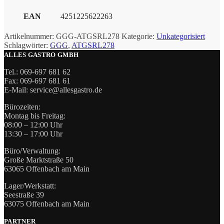
EAN
4251225622263
Artikelnummer:
GGG-ATGSRL278
Kategorie:
Unkategorisiert
Schlagwörter:
GGG
,
ATGSRL278
ALLES GASTRO GMBH
Tel.: 069-697 681 62
Fax: 069-697 681 61
E-Mail: service@allesgastro.de
Bürozeiten:
Montag bis Freitag:
08:00 – 12:00 Uhr
13:30 – 17:00 Uhr
Büro/Verwaltung:
Große Marktstraße 50
63065 Offenbach am Main
Lager/Werkstatt:
Seestraße 39
63075 Offenbach am Main
PARTNER