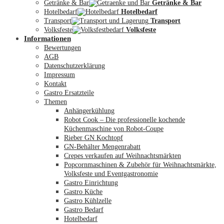
Getränke & Bar
Getränke & Bar
Hotelbedarf
Hotelbedarf
Transport
Transport
Volksfeste
Volksfeste
Informationen
Mein Konto
Bewertungen
AGB
Datenschutzerklärung
Impressum
Kontakt
Gastro Ersatzteile
Themen
Anhängerkühlung
Robot Cook – Die professionelle kochende
Küchenmaschine von Robot-Coupe
Rieber GN Kochtopf
GN-Behälter Mengenrabatt
Crepes verkaufen auf Weihnachtsmärkten
Popcornmaschinen & Zubehör für Weihnachtsmärkte,
Volksfeste und Eventgastronomie
Gastro Einrichtung
Gastro Küche
Gastro Kühlzelle
Gastro Bedarf
Hotelbedarf