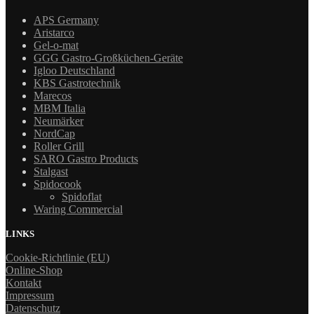
APS Germany
Aristarco
Gel-o-mat
GGG Gastro-Großküchen-Geräte
Igloo Deutschland
KBS Gastrotechnik
Marecos
MBM Italia
Neumärker
NordCap
Roller Grill
SARO Gastro Products
Stalgast
Spidocook
Spidoflat
Waring Commercial
LINKS
Cookie-Richtlinie (EU)
Online-Shop
Kontakt
Impressum
Datenschutz