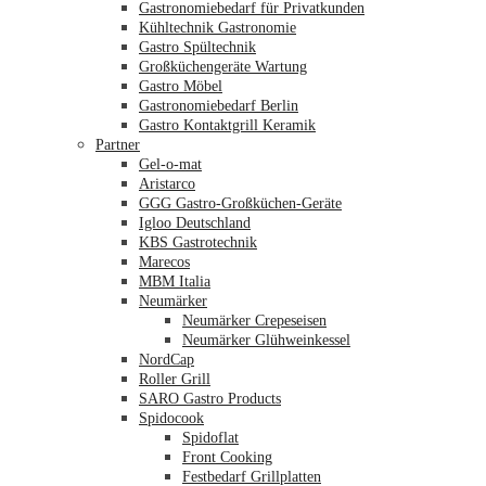
Gastronomiebedarf für Privatkunden
Kühltechnik Gastronomie
Gastro Spültechnik
Merkliste
Großküchengeräte Wartung
Gastro Möbel
Gastronomiebedarf Berlin
Gastro Kontaktgrill Keramik
Partner
Gel-o-mat
Aristarco
GGG Gastro-Großküchen-Geräte
Igloo Deutschland
KBS Gastrotechnik
Marecos
MBM Italia
Neumärker
Neumärker Crepeseisen
Neumärker Glühweinkessel
NordCap
Roller Grill
SARO Gastro Products
Spidocook
Spidoflat
Front Cooking
Festbedarf Grillplatten