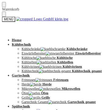
Skip
Skip
Warenkorb
to
to
navigation
content
MENÜ
Zum Shop
Home
Kühltechnik
Kühlschränke
Kühlschränke
Eiswürfelbereiter
Eiswürfelbereiter
Kühltische
Kühltische
Kühlzellen
Kühlzellen
Kühlvitrinen
Kühlvitrinen
Kühltechnik
Kühltechnik gesamt
Gartechnik
Fritteusen
Fritteusen
Herde
Herde
Mikrowellen
Mikrowellen
Öfen
Öfen
Grills
Grills
Gartechnik Gesamt
Gartechnik gesamt
Spültechnik