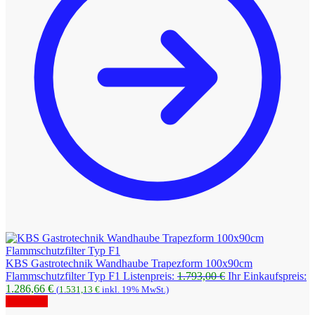
KBS Gastrotechnik Wandhaube Trapezform 100x90cm
Ursprünglicher
Flammschutzfilter Typ F1
Listenpreis:
1.793,00
€
Ihr Einkaufspreis:
Aktueller
Preis
1.286,66
€
(
1.531,13
€
inkl. 19% MwSt.)
Preis
war:
Angebot!
ist:
1.793,00 €