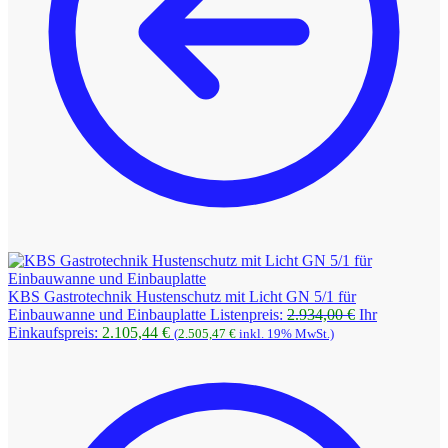
KBS Gastrotechnik Hustenschutz mit Licht GN 5/1 für
Ursprüngliche
Einbauwanne und Einbauplatte
Listenpreis:
2.934,00
€
Ihr
Aktueller
Preis
Einkaufspreis:
2.105,44
€
(
2.505,47
€
inkl. 19% MwSt.)
Preis
war:
ist:
2.934,00 €
2.105,44 €.