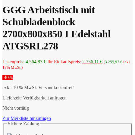
1.286,66 €.
GGG Arbeitstisch mit
Schubladenblock
2700x800x850 I Edelstahl
ATGSRL278
Ursprünglicher
Aktueller
Listenpreis:
4.564,83
€
Ihr Einkaufspreis:
2.736,11
€
(
3.255,97
€
inkl.
Preis
Preis
19% MwSt.)
war:
ist:
-40%
4.564,83 €
2.736,11 €.
exkl. 19 % MwSt.
Versandkostenfrei!
Lieferzeit:
Verfügbarkeit anfragen
Nicht vorrätig
Zur Merkliste hinzufügen
Sichere Zahlung