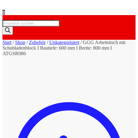
0
Products
search
Start
/
Shop
/
Zubehör
/
Unkategorisiert
/
GGG Arbeitstisch mit
Schubladenblock I Bautiefe: 600 mm I Breite: 800 mm I
ATGSR086