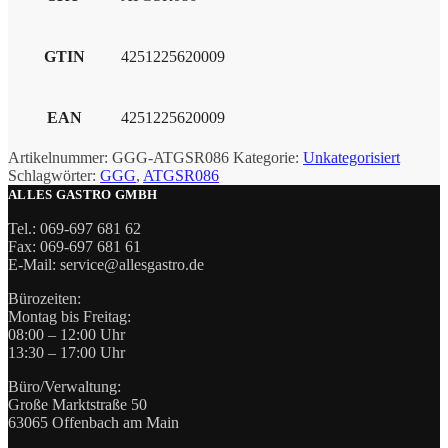
GTIN
4251225620009
EAN
4251225620009
Artikelnummer:
GGG-ATGSR086
Kategorie:
Unkategorisiert
Schlagwörter:
GGG
,
ATGSR086
ALLES GASTRO GMBH
Tel.: 069-697 681 62
Fax: 069-697 681 61
E-Mail: service@allesgastro.de
Bürozeiten:
Montag bis Freitag:
08:00 – 12:00 Uhr
13:30 – 17:00 Uhr
Büro/Verwaltung:
Große Marktstraße 50
63065 Offenbach am Main