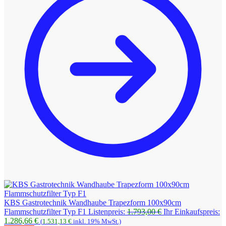
KBS Gastrotechnik Wandhaube Trapezform 100x90cm
Ursprünglicher
Flammschutzfilter Typ F1
Listenpreis:
1.793,00
€
Ihr Einkaufspreis:
Aktueller
Preis
1.286,66
€
(
1.531,13
€
inkl. 19% MwSt.)