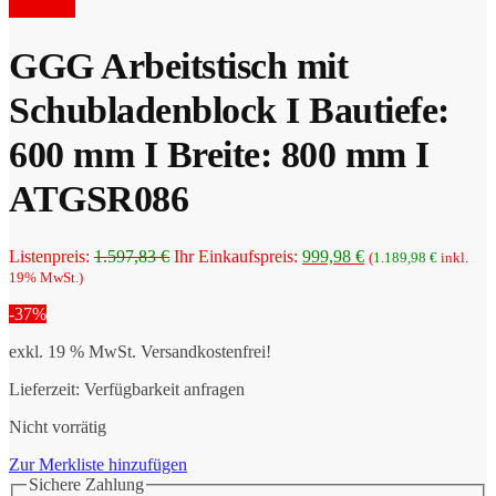
Preis
war:
Angebot!
ist:
1.793,00 €
1.286,66 €.
GGG Arbeitstisch mit
Schubladenblock I Bautiefe:
600 mm I Breite: 800 mm I
ATGSR086
Ursprünglicher
Aktueller
Listenpreis:
1.597,83
€
Ihr Einkaufspreis:
999,98
€
(
1.189,98
€
inkl.
Preis
Preis
19% MwSt.)
war:
ist:
-37%
1.597,83 €
999,98 €.
exkl. 19 % MwSt.
Versandkostenfrei!
Lieferzeit:
Verfügbarkeit anfragen
Nicht vorrätig
Zur Merkliste hinzufügen
Sichere Zahlung