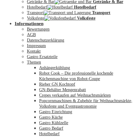
Getränke & Bar
Getränke & Bar
Hotelbedarf
Hotelbedarf
Transport
Transport
Volksfeste
Volksfeste
Informationen
Mein Konto
Bewertungen
AGB
Datenschutzerklärung
Impressum
Kontakt
Gastro Ersatzteile
Themen
Anhängerkühlung
Robot Cook – Die professionelle kochende
Küchenmaschine von Robot-Coupe
Rieber GN Kochtopf
GN-Behälter Mengenrabatt
Crepes verkaufen auf Weihnachtsmärkten
Popcornmaschinen & Zubehör für Weihnachtsmärkte,
Volksfeste und Eventgastronomie
Gastro Einrichtung
Gastro Küche
Gastro Kühlzelle
Gastro Bedarf
Hotelbedarf