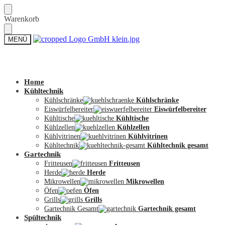
Skip
Skip
Warenkorb
to
to
navigation
content
MENÜ
Zum Shop
Home
Kühltechnik
Kühlschränke
Kühlschränke
Eiswürfelbereiter
Eiswürfelbereiter
Kühltische
Kühltische
Kühlzellen
Kühlzellen
Kühlvitrinen
Kühlvitrinen
Kühltechnik
Kühltechnik gesamt
Gartechnik
Fritteusen
Fritteusen
Herde
Herde
Mikrowellen
Mikrowellen
Öfen
Öfen
Grills
Grills
Gartechnik Gesamt
Gartechnik gesamt
Spültechnik