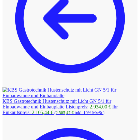
KBS Gastrotechnik Hustenschutz mit Licht GN 5/1 für
Ursprüngliche
Einbauwanne und Einbauplatte
Listenpreis:
2.934,00
€
Ihr
Aktueller
Preis
Einkaufspreis:
2.105,44
€
(
2.505,47
€
inkl. 19% MwSt.)
Preis
war:
ist:
2.934,00 €
2.105,44 €.