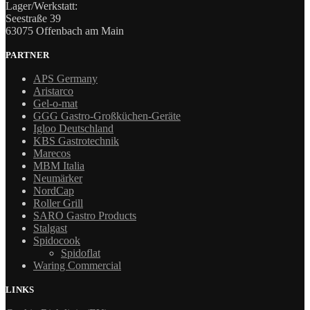
Lager/Werkstatt:
Seestraße 39
63075 Offenbach am Main
PARTNER
APS Germany
Aristarco
Gel-o-mat
GGG Gastro-Großküchen-Geräte
Igloo Deutschland
KBS Gastrotechnik
Marecos
MBM Italia
Neumärker
NordCap
Roller Grill
SARO Gastro Products
Stalgast
Spidocook
Spidoflat
Waring Commercial
LINKS