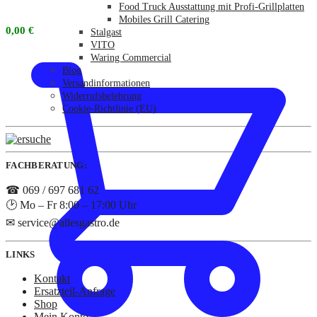
Food Truck Ausstattung mit Profi-Grillplatten
Mobiles Grill Catering
0,00
€
Stalgast
VITO
Waring Commercial
Blog
Versandinformationen
Widerrufsbelehrung
Cookie-Richtlinie (EU)
FACHBERATUNG:
☎ 069 / 697 681 62
🕑 Mo – Fr 8:00 – 17:00 Uhr
✉ service@allesgastro.de
LINKS
Kontakt
Ersatzteil-Anfrage
Shop
Mein Konto