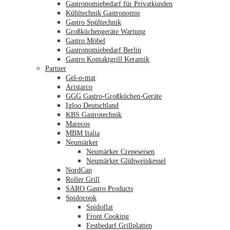
Gastronomiebedarf für Privatkunden
Kühltechnik Gastronomie
Gastro Spültechnik
Merkliste
Großküchengeräte Wartung
Gastro Möbel
Gastronomiebedarf Berlin
Gastro Kontaktgrill Keramik
Partner
Gel-o-mat
Aristarco
GGG Gastro-Großküchen-Geräte
Igloo Deutschland
KBS Gastrotechnik
Marecos
MBM Italia
Neumärker
Neumärker Crepeseisen
Neumärker Glühweinkessel
NordCap
Roller Grill
SARO Gastro Products
Spidocook
Spidoflat
Front Cooking
Festbedarf Grillplatten