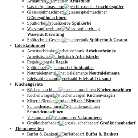
Armaturen
Armaturen
Gastro Spülmaschine
Geschirrspüler
Gläserspülmaschinen
Gläserspülmaschinen
Spülkörbe
Spülkörbe
Wasseraufbereitung
Wasseraufbereitung
Kontakt
Spültechnik Gesamt
Spültechnik Gesamt
Edelstahlmöbel
Arbeitsschränke
Arbeitsschränke
Arbeitstische
Arbeitstische
Regale
Regale
Spülmöbel
Spülmöbel
Neutralelemente
Neutralelemente
Edelstahl Gesamt
Edelstahl Gesamt
Küchengeräte
Küchenmaschinen
Küchenmaschinen
Küchenwaagen
Küchenwaagen
Mixer / Blender
Mixer / Blender
Schneidemaschinen
Schneidemaschinen
Vakuumierer
Vakuumierer
Großküchenbedarf
Großküchenbedarf
Themenwelten
Buffet & Bankett
Buffet & Bankett