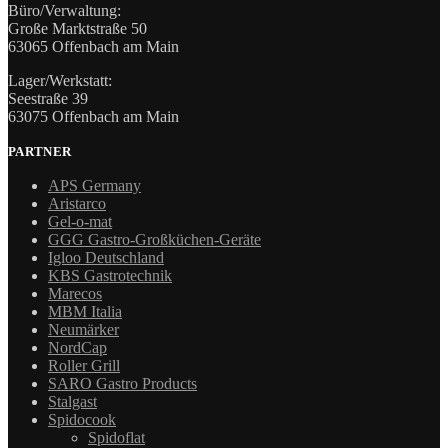
Büro/Verwaltung:
Große Marktstraße 50
63065 Offenbach am Main
Lager/Werkstatt:
Seestraße 39
63075 Offenbach am Main
PARTNER
APS Germany
Aristarco
Gel-o-mat
GGG Gastro-Großküchen-Geräte
Igloo Deutschland
KBS Gastrotechnik
Marecos
MBM Italia
Neumärker
NordCap
Roller Grill
SARO Gastro Products
Stalgast
Spidocook
Spidoflat