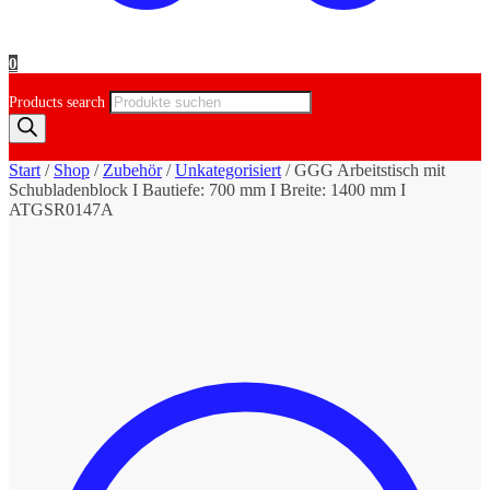
0
Products search
Start
/
Shop
/
Zubehör
/
Unkategorisiert
/
GGG Arbeitstisch mit
Schubladenblock I Bautiefe: 700 mm I Breite: 1400 mm I
ATGSR0147A