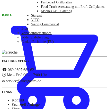
Festbedarf Grillplatten
Food Truck Ausstattung mit Profi-Grillplatten
Mobiles Grill Catering
0,00
€
Stalgast
VITO
Waring Commercial
Blog
Versandinformationen
Widerrufsbelehrung
Cookie-Richtlinie (EU)
FACHBERATUNG:
☎ 069 / 697 681 62
🕑 Mo – Fr 8:00 – 17:00 Uhr
✉ service@allesgastro.de
LINKS
Kontakt
Ersatzteil-Anfrage
Shop