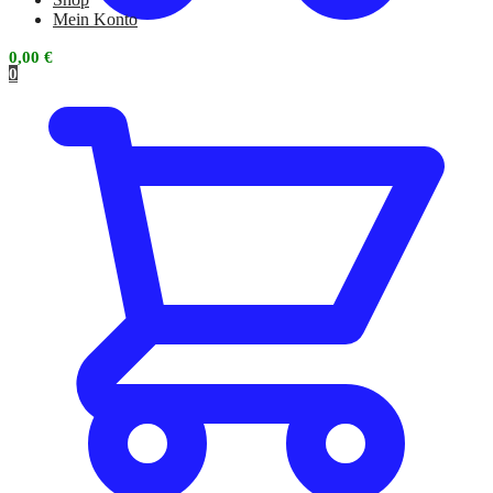
Mein Konto
0,00
€
0