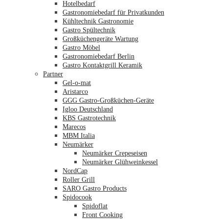
Hotelbedarf
Gastronomiebedarf für Privatkunden
Kühltechnik Gastronomie
Gastro Spültechnik
Merkliste
Großküchengeräte Wartung
Gastro Möbel
Gastronomiebedarf Berlin
Gastro Kontaktgrill Keramik
Partner
Gel-o-mat
Aristarco
GGG Gastro-Großküchen-Geräte
Igloo Deutschland
KBS Gastrotechnik
Marecos
MBM Italia
Neumärker
Neumärker Crepeseisen
Neumärker Glühweinkessel
NordCap
Roller Grill
SARO Gastro Products
Spidocook
Spidoflat
Front Cooking