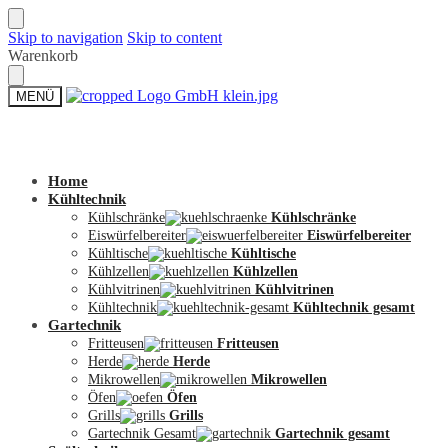
Skip to navigation
Skip to content
Warenkorb
MENÜ
Zum Shop
Home
Kühltechnik
Kühlschränke
Kühlschränke
Eiswürfelbereiter
Eiswürfelbereiter
Kühltische
Kühltische
Kühlzellen
Kühlzellen
Kühlvitrinen
Kühlvitrinen
Kühltechnik
Kühltechnik gesamt
Gartechnik
Fritteusen
Fritteusen
Herde
Herde
Mikrowellen
Mikrowellen
Öfen
Öfen
Grills
Grills
Gartechnik Gesamt
Gartechnik gesamt