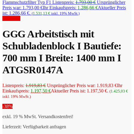
Flammschutzfilter Typ F1
Listenpreis:
1.793,00
€
Ursprünglicher
Preis war: 1.793,00 €
Ihr Einkaufspreis:
1.286,66
€
Aktueller Preis
ist: 1.286,66 €.
(
1.531,13
€
inkl. 19% MwSt.)
Angebot!
GGG Arbeitstisch mit
Schubladenblock I Bautiefe:
700 mm I Breite: 1400 mm I
ATGSR0147A
Listenpreis:
1.919,83
€
Ursprünglicher Preis war: 1.919,83 €
Ihr
Einkaufspreis:
1.197,50
€
Aktueller Preis ist: 1.197,50 €.
(
1.425,03
€
inkl. 19% MwSt.)
-38%
exkl. 19 % MwSt.
Versandkostenfrei!
Lieferzeit:
Verfügbarkeit anfragen