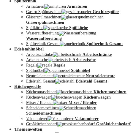
Spültechnik
Armaturen
Armaturen
Gastro Spülmaschine
Geschirrspüler
Gläserspülmaschinen
Gläserspülmaschinen
Spülkörbe
Spülkörbe
Wasseraufbereitung
Wasseraufbereitung
Kontakt
Spültechnik Gesamt
Spültechnik Gesamt
Edelstahlmöbel
Arbeitsschränke
Arbeitsschränke
Arbeitstische
Arbeitstische
Regale
Regale
Spülmöbel
Spülmöbel
Neutralelemente
Neutralelemente
Edelstahl Gesamt
Edelstahl Gesamt
Küchengeräte
Küchenmaschinen
Küchenmaschinen
Küchenwaagen
Küchenwaagen
Mixer / Blender
Mixer / Blender
Schneidemaschinen
Schneidemaschinen
Vakuumierer
Vakuumierer
Großküchenbedarf
Großküchenbedarf
Themenwelten