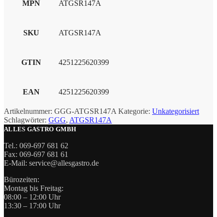
MPN
ATGSR147A
SKU
ATGSR147A
GTIN
4251225620399
EAN
4251225620399
Artikelnummer:
GGG-ATGSR147A
Kategorie:
Unkategorisiert
Schlagwörter:
GGG
,
ATGSR147A
ALLES GASTRO GMBH
Tel.: 069-697 681 62
Fax: 069-697 681 61
E-Mail: service@allesgastro.de
Bürozeiten:
Montag bis Freitag:
08:00 – 12:00 Uhr
13:30 – 17:00 Uhr