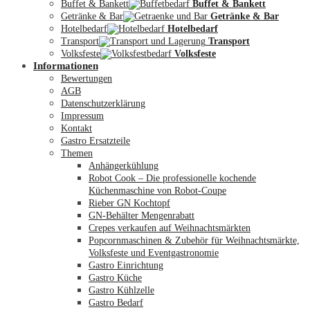
Buffet & Bankett
Buffet & Bankett
Getränke & Bar
Getränke & Bar
Hotelbedarf
Hotelbedarf
Transport
Transport
Volksfeste
Volksfeste
Informationen
Mein Konto
Bewertungen
AGB
Datenschutzerklärung
Impressum
Kontakt
Gastro Ersatzteile
Themen
Anhängerkühlung
Robot Cook – Die professionelle kochende
Küchenmaschine von Robot-Coupe
Rieber GN Kochtopf
GN-Behälter Mengenrabatt
Crepes verkaufen auf Weihnachtsmärkten
Popcornmaschinen & Zubehör für Weihnachtsmärkte,
Volksfeste und Eventgastronomie
Gastro Einrichtung
Gastro Küche
Gastro Kühlzelle
Gastro Bedarf