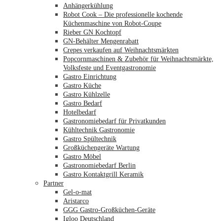
Anhängerkühlung
Robot Cook – Die professionelle kochende
Küchenmaschine von Robot-Coupe
Rieber GN Kochtopf
GN-Behälter Mengenrabatt
Crepes verkaufen auf Weihnachtsmärkten
Popcornmaschinen & Zubehör für Weihnachtsmärkte,
Volksfeste und Eventgastronomie
Gastro Einrichtung
Gastro Küche
Gastro Kühlzelle
Gastro Bedarf
Hotelbedarf
Gastronomiebedarf für Privatkunden
Kühltechnik Gastronomie
Gastro Spültechnik
Merkliste
Großküchengeräte Wartung
Gastro Möbel
Gastronomiebedarf Berlin
Gastro Kontaktgrill Keramik
Partner
Gel-o-mat
Aristarco
GGG Gastro-Großküchen-Geräte
Igloo Deutschland