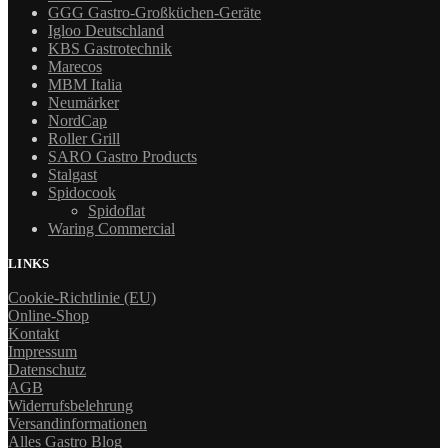
GGG Gastro-Großküchen-Geräte
Igloo Deutschland
KBS Gastrotechnik
Marecos
MBM Italia
Neumärker
NordCap
Roller Grill
SARO Gastro Products
Stalgast
Spidocook
Spidoflat
Waring Commercial
LINKS
Cookie-Richtlinie (EU)
Online-Shop
Kontakt
Impressum
Datenschutz
AGB
Widerrufsbelehrung
Versandinformationen
Alles Gastro Blog