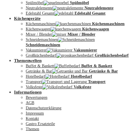
Spülmöbel
Spülmöbel
Neutralelemente
Neutralelemente
Edelstahl Gesamt
Edelstahl Gesamt
Küchengeräte
Küchenmaschinen
Küchenmaschinen
Küchenwaagen
Küchenwaagen
Mixer / Blender
Mixer / Blender
Schneidemaschinen
Schneidemaschinen
Vakuumierer
Vakuumierer
Großküchenbedarf
Großküchenbedarf
Themenwelten
Buffet & Bankett
Buffet & Bankett
Getränke & Bar
Getränke & Bar
Hotelbedarf
Hotelbedarf
Transport
Transport
Volksfeste
Volksfeste
Informationen
Mein Konto
Bewertungen
AGB
Datenschutzerklärung
Impressum
Kontakt
Gastro Ersatzteile
Themen