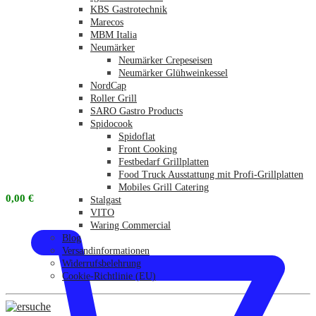
KBS Gastrotechnik
Marecos
MBM Italia
Neumärker
Neumärker Crepeseisen
Neumärker Glühweinkessel
NordCap
Roller Grill
SARO Gastro Products
Spidocook
Spidoflat
Front Cooking
Festbedarf Grillplatten
Food Truck Ausstattung mit Profi-Grillplatten
Mobiles Grill Catering
0,00
€
Stalgast
VITO
Waring Commercial
Blog
Versandinformationen
Widerrufsbelehrung
Cookie-Richtlinie (EU)