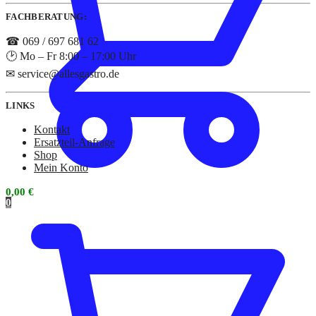
FACHBERATUNG:
☎ 069 / 697 681 62
🕑 Mo – Fr 8:00 – 17:00 Uhr
✉ service@allesgastro.de
LINKS
Kontakt
Ersatzteil-Anfrage
Shop
Mein Konto
0,00
€
0