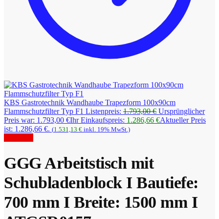
KBS Gastrotechnik Wandhaube Trapezform 100x90cm
Flammschutzfilter Typ F1
Listenpreis:
1.793,00
€
Ursprünglicher
Preis war: 1.793,00 €
Ihr Einkaufspreis:
1.286,66
€
Aktueller Preis
ist: 1.286,66 €.
(
1.531,13
€
inkl. 19% MwSt.)
Angebot!
GGG Arbeitstisch mit
Schubladenblock I Bautiefe:
700 mm I Breite: 1500 mm I