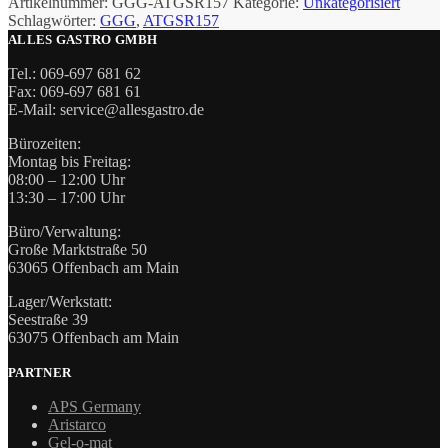
Artikelnummer:
GGG-ATGSR157
Kategorie:
Unkategorisiert
Schlagwörter:
GGG
,
ATGSR157
ALLES GASTRO GMBH
Tel.: 069-697 681 62
Fax: 069-697 681 61
E-Mail: service@allesgastro.de
Bürozeiten:
Montag bis Freitag:
08:00 – 12:00 Uhr
13:30 – 17:00 Uhr
Büro/Verwaltung:
Große Marktstraße 50
63065 Offenbach am Main
Lager/Werkstatt:
Seestraße 39
63075 Offenbach am Main
PARTNER
APS Germany
Aristarco
Gel-o-mat