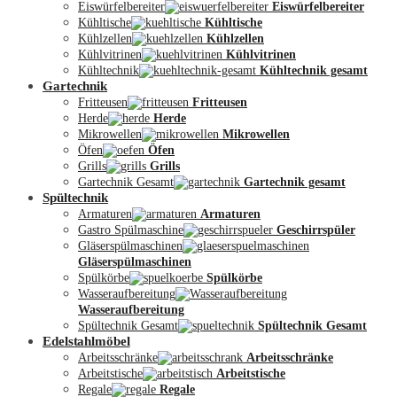
Eiswürfelbereiter
Eiswürfelbereiter
Kühltische
Kühltische
Kühlzellen
Kühlzellen
Kühlvitrinen
Kühlvitrinen
Kühltechnik
Kühltechnik gesamt
Gartechnik
Fritteusen
Fritteusen
Herde
Herde
Mikrowellen
Mikrowellen
Öfen
Öfen
Grills
Grills
Gartechnik Gesamt
Gartechnik gesamt
Spültechnik
Armaturen
Armaturen
Gastro Spülmaschine
Geschirrspüler
Gläserspülmaschinen
Gläserspülmaschinen
Spülkörbe
Spülkörbe
Wasseraufbereitung
Wasseraufbereitung
Kontakt
Spültechnik Gesamt
Spültechnik Gesamt
Edelstahlmöbel
Arbeitsschränke
Arbeitsschränke
Arbeitstische
Arbeitstische
Regale
Regale