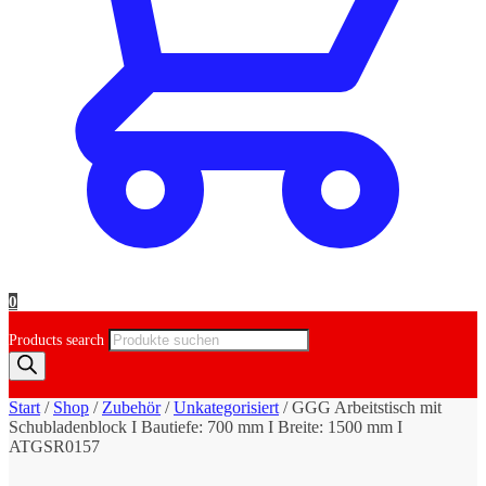
0
Products search
Start
/
Shop
/
Zubehör
/
Unkategorisiert
/
GGG Arbeitstisch mit
Schubladenblock I Bautiefe: 700 mm I Breite: 1500 mm I
ATGSR0157