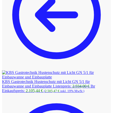
KBS Gastrotechnik Hustenschutz mit Licht GN 5/1 für
Ursprüngliche
Einbauwanne und Einbauplatte
Listenpreis:
2.934,00
€
Ihr
Aktueller
Preis
Einkaufspreis:
2.105,44
€
(
2.505,47
€
inkl. 19% MwSt.)
Preis
war:
ist:
2.934,00 €
2.105,44 €.