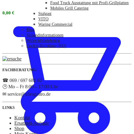
Food Truck Ausstattung mit Profi-Grillplatten
Mobiles Grill Catering
0,00
€
Stalgast
VITO
Waring Commercial
Blog
Versandinformationen
Widerrufsbelehrung
Cookie-Richtlinie (EU)
FACHBERATUNG:
☎ 069 / 697 681 62
🕑 Mo – Fr 8:00 – 17:00 Uhr
✉ service@allesgastro.de
LINKS
Kontakt
Ersatzteil-Anfrage
Shop
Mein Konto