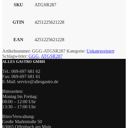
SKU
ATGSR287
GTIN
4251225621228
EAN
4251225621228
Artikelnummer:
GGG-ATGSR287
Kategorie:
Unkategorisiert
Schlagwörter:
GGG
,
ATGSR287
ALLES GASTRO GMBH
Tel.: 069-697 681 62
Fax: 069-697 681 61
E-Mail: service@allesgastro.de
Bürozeiten:
Montag bis Freitag:
08:00 – 12:00 Uhr
13:30 – 17:00 Uhr
Büro/Verwaltung:
Große Marktstraße 50
63065 Offenbach am Main