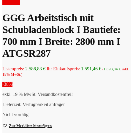
Preis
war:
Angebot!
ist:
1.793,00 €
1.286,66 €.
GGG Arbeitstisch mit
Schubladenblock I Bautiefe:
700 mm I Breite: 2800 mm I
ATGSR287
Ursprünglicher
Aktueller
Listenpreis:
2.586,83
€
Ihr Einkaufspreis:
1.591,46
€
(
1.893,84
€
inkl.
Preis
Preis
19% MwSt.)
war:
ist:
-38%
2.586,83 €
1.591,46 €.
exkl. 19 % MwSt.
Versandkostenfrei!
Lieferzeit:
Verfügbarkeit anfragen
Nicht vorrätig
Zur Merkliste hinzufügen