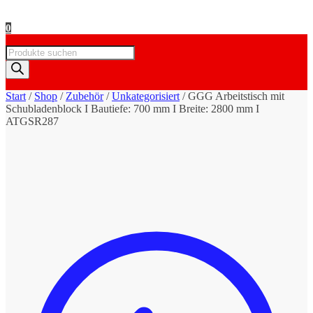
0
Products
search
Start
/
Shop
/
Zubehör
/
Unkategorisiert
/
GGG Arbeitstisch mit
Schubladenblock I Bautiefe: 700 mm I Breite: 2800 mm I
ATGSR287