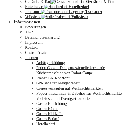
Getränke & Bar
Getränke & Bar
Hotelbedarf
Hotelbedarf
Transport
Transport
Volksfeste
Volksfeste
Informationen
Mein Konto
Bewertungen
AGB
Datenschutzerklärung
Impressum
Kontakt
Gastro Ersatzteile
Themen
Anhängerkühlung
Robot Cook – Die professionelle kochende
Küchenmaschine von Robot-Coupe
Rieber GN Kochtopf
GN-Behälter Mengenrabatt
Crepes verkaufen auf Weihnachtsmärkten
Popcornmaschinen & Zubehör für Weihnachtsmärkte,
Volksfeste und Eventgastronomie
Gastro Einrichtung
Gastro Küche
Gastro Kühlzelle
Gastro Bedarf
Hotelbedarf