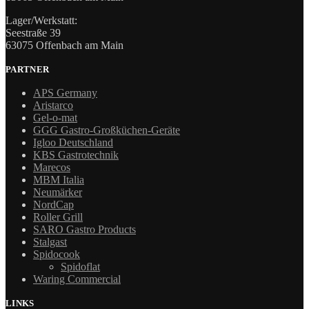
Lager/Werkstatt:
Seestraße 39
63075 Offenbach am Main
PARTNER
APS Germany
Aristarco
Gel-o-mat
GGG Gastro-Großküchen-Geräte
Igloo Deutschland
KBS Gastrotechnik
Marecos
MBM Italia
Neumärker
NordCap
Roller Grill
SARO Gastro Products
Stalgast
Spidocook
Spidoflat
Waring Commercial
LINKS