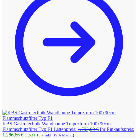
KBS Gastrotechnik Wandhaube Trapezform 100x90cm
Ursprünglicher
Flammschutzfilter Typ F1
Listenpreis:
1.793,00
€
Ihr Einkaufspreis:
Aktueller
Preis
1.286,66
€
(
1.531,13
€
inkl. 19% MwSt.)