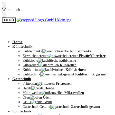
Skip
Skip
Warenkorb
to
to
navigation
content
MENÜ
Zum Shop
Home
Kühltechnik
Kühlschränke
Kühlschränke
Eiswürfelbereiter
Eiswürfelbereiter
Kühltische
Kühltische
Kühlzellen
Kühlzellen
Kühlvitrinen
Kühlvitrinen
Kühltechnik
Kühltechnik gesamt
Gartechnik
Fritteusen
Fritteusen
Herde
Herde
Mikrowellen
Mikrowellen
Öfen
Öfen
Grills
Grills
Gartechnik Gesamt
Gartechnik gesamt
Spültechnik