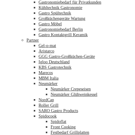
Gastronomiebedarf für Privatkunden
Kühltechnik Gastronomie
Gastro Spültechnik
Merkliste
Großküchengeräte Wartung
Gastro Möbel
Gastronomiebedarf Berlin
Gastro Kontaktgrill Keramik
Partner
Gel-o-mat
Aristarco
GGG Gastro-Großküchen-Geräte
Igloo Deutschland
KBS Gastrotechnik
Marecos
MBM Italia
Neumärker
Neumärker Crepeseisen
Neumärker Glühweinkessel
NordCap
Roller Grill
SARO Gastro Products
Spidocook
Spidoflat
Front Cooking
Festbedarf Grillplatten