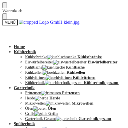
Skip
Skip
Warenkorb
to
to
navigation
content
MENÜ
Zum Shop
Home
Kühltechnik
Kühlschränke
Kühlschränke
Eiswürfelbereiter
Eiswürfelbereiter
Kühltische
Kühltische
Kühlzellen
Kühlzellen
Kühlvitrinen
Kühlvitrinen
Kühltechnik
Kühltechnik gesamt
Gartechnik
Fritteusen
Fritteusen
Herde
Herde
Mikrowellen
Mikrowellen
Öfen
Öfen
Grills
Grills
Gartechnik Gesamt
Gartechnik gesamt
Spültechnik