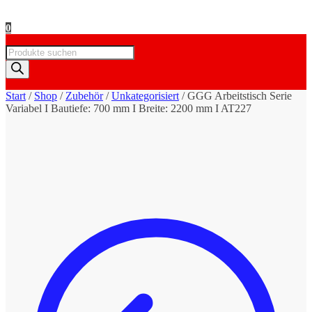
0
Products
search
Start
/
Shop
/
Zubehör
/
Unkategorisiert
/
GGG Arbeitstisch Serie
Variabel I Bautiefe: 700 mm I Breite: 2200 mm I AT227