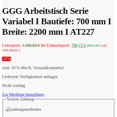
ist:
1.793,00 €
1.286,66 €.
GGG Arbeitstisch Serie
Variabel I Bautiefe: 700 mm I
Breite: 2200 mm I AT227
Ursprünglicher
Aktueller
Listenpreis:
1.206,83
€
Ihr Einkaufspreis:
760,15
€
(
904,58
€
inkl.
Preis
Preis
19% MwSt.)
war:
ist:
-37%
1.206,83 €
760,15 €.
exkl. 19 % MwSt.
Versandkostenfrei!
Lieferzeit:
Verfügbarkeit anfragen
Nicht vorrätig
Zur Merkliste hinzufügen
Sichere Zahlung