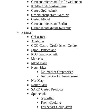
Gastronomiebedarf für Privatkunden
Kühltechnik Gastronomie
Gastro Spültechnik
Merkliste
Großküchengeräte Wartung
Gastro Möbel
Gastronomiebedarf Berlin
Gastro Kontaktgrill Keramik
Partner
Gel-o-mat
Aristarco
GGG Gastro-Großküchen-Geräte
Igloo Deutschland
KBS Gastrotechnik
Marecos
MBM Italia
Neumärker
Neumärker Crepeseisen
Neumärker Glühweinkessel
NordCap
Roller Grill
SARO Gastro Products
Spidocook
Spidoflat
Front Cooking
Festbedarf Grillplatten