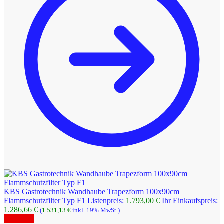
KBS Gastrotechnik Wandhaube Trapezform 100x90cm
Ursprünglicher
Flammschutzfilter Typ F1
Listenpreis:
1.793,00
€
Ihr Einkaufspreis:
Aktueller
Preis
1.286,66
€
(
1.531,13
€
inkl. 19% MwSt.)
Preis
war:
Angebot!