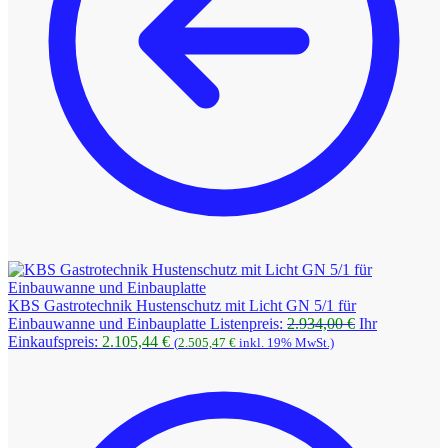
KBS Gastrotechnik Hustenschutz mit Licht GN 5/1 für
Ursprüngliche
Einbauwanne und Einbauplatte
Listenpreis:
2.934,00
€
Ihr
Aktueller
Preis
Einkaufspreis:
2.105,44
€
(
2.505,47
€
inkl. 19% MwSt.)
Preis
war:
ist:
2.934,00 €
2.105,44 €.