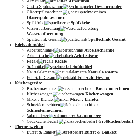
Armaturen
Armaturen
Gastro Spülmaschine
Geschirrspüler
Gläserspülmaschinen
Gläserspülmaschinen
Spülkörbe
Spülkörbe
Wasseraufbereitung
Wasseraufbereitung
Kontakt
Spültechnik Gesamt
Spültechnik Gesamt
Edelstahlmöbel
Arbeitsschränke
Arbeitsschränke
Arbeitstische
Arbeitstische
Regale
Regale
Spülmöbel
Spülmöbel
Neutralelemente
Neutralelemente
Edelstahl Gesamt
Edelstahl Gesamt
Küchengeräte
Küchenmaschinen
Küchenmaschinen
Küchenwaagen
Küchenwaagen
Mixer / Blender
Mixer / Blender
Schneidemaschinen
Schneidemaschinen
Vakuumierer
Vakuumierer
Großküchenbedarf
Großküchenbedarf
Themenwelten
Buffet & Bankett
Buffet & Bankett