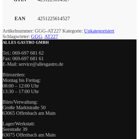
EAN
4251225614527
Artikelnummer:
GGG-AT227
Kategorie:
Unkategorisiert
Schlagwörter:
GGG
,
AT227
ALLES GASTRO GMBH
Tel.: 069-697 681 62
Fax: 069-697 681 61
E-Mail: service@allesgastro.de
Bürozeiten:
Montag bis Freitag:
08:00 – 12:00 Uhr
13:30 – 17:00 Uhr
Büro/Verwaltung:
Große Marktstraße 50
63065 Offenbach am Main
Lager/Werkstatt:
Seestraße 39
63075 Offenbach am Main