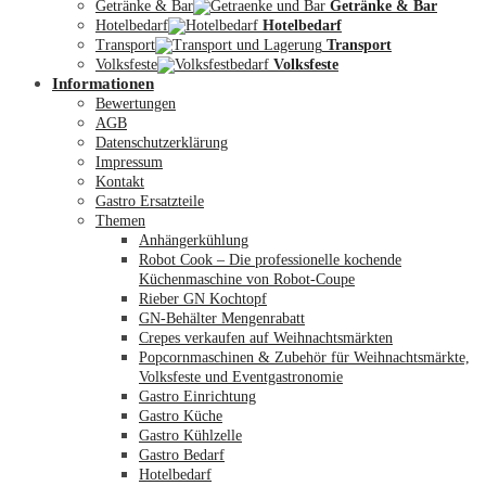
Getränke & Bar
Getränke & Bar
Hotelbedarf
Hotelbedarf
Transport
Transport
Volksfeste
Volksfeste
Informationen
Mein Konto
Bewertungen
AGB
Datenschutzerklärung
Impressum
Kontakt
Gastro Ersatzteile
Themen
Anhängerkühlung
Robot Cook – Die professionelle kochende
Küchenmaschine von Robot-Coupe
Rieber GN Kochtopf
GN-Behälter Mengenrabatt
Crepes verkaufen auf Weihnachtsmärkten
Popcornmaschinen & Zubehör für Weihnachtsmärkte,
Volksfeste und Eventgastronomie
Gastro Einrichtung
Gastro Küche
Gastro Kühlzelle
Gastro Bedarf
Hotelbedarf