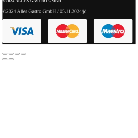
©2024 ALLES GASTRO GMBH
©2024 Alles Gastro GmbH / 05.11.2024/jd