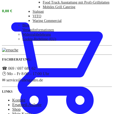
Food Truck Ausstattung mit Profi-Grillplatten
Mobiles Grill Catering
0,00
€
Stalgast
VITO
Waring Commercial
Blog
Versandinformationen
Widerrufsbelehrung
Cookie-Richtlinie (EU)
FACHBERATUNG:
☎ 069 / 697 681 62
🕑 Mo – Fr 8:00 – 17:00 Uhr
✉ service@allesgastro.de
LINKS
Kontakt
Ersatzteil-Anfrage
Shop
Mein Konto