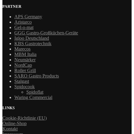
PARTNER
APS Germany
Aristarco
Gel-o-mat
GGG Gastro-Großküchen-Geräte
Igloo Deutschland
KBS Gastrotechnik
Marecos
MBM Italia
Neumärker
NordCap
Roller Grill
SARO Gastro Products
Stalgast
Spidocook
Spidoflat
Waring Commercial
LINKS
Cookie-Richtlinie (EU)
Online-Shop
Kontakt