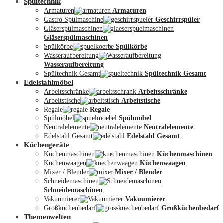
Spültechnik
Armaturen
Armaturen
Gastro Spülmaschine
Geschirrspüler
Gläserspülmaschinen
Gläserspülmaschinen
Spülkörbe
Spülkörbe
Wasseraufbereitung
Wasseraufbereitung
Kontakt
Spültechnik Gesamt
Spültechnik Gesamt
Edelstahlmöbel
Arbeitsschränke
Arbeitsschränke
Arbeitstische
Arbeitstische
Regale
Regale
Spülmöbel
Spülmöbel
Neutralelemente
Neutralelemente
Edelstahl Gesamt
Edelstahl Gesamt
Küchengeräte
Küchenmaschinen
Küchenmaschinen
Küchenwaagen
Küchenwaagen
Mixer / Blender
Mixer / Blender
Schneidemaschinen
Schneidemaschinen
Vakuumierer
Vakuumierer
Großküchenbedarf
Großküchenbedarf
Themenwelten