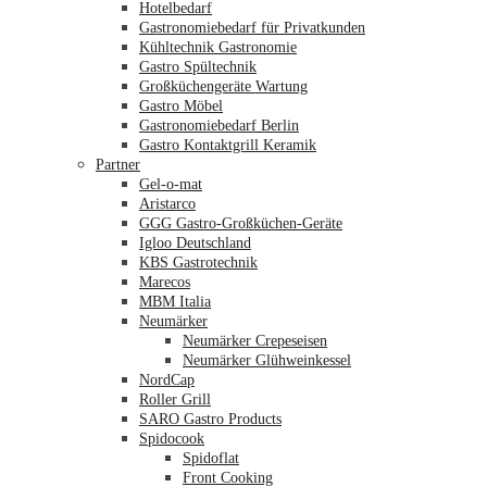
Hotelbedarf
Gastronomiebedarf für Privatkunden
Kühltechnik Gastronomie
Gastro Spültechnik
Merkliste
Großküchengeräte Wartung
Gastro Möbel
Gastronomiebedarf Berlin
Gastro Kontaktgrill Keramik
Partner
Gel-o-mat
Aristarco
GGG Gastro-Großküchen-Geräte
Igloo Deutschland
KBS Gastrotechnik
Marecos
MBM Italia
Neumärker
Neumärker Crepeseisen
Neumärker Glühweinkessel
NordCap
Roller Grill
SARO Gastro Products
Spidocook
Spidoflat
Front Cooking