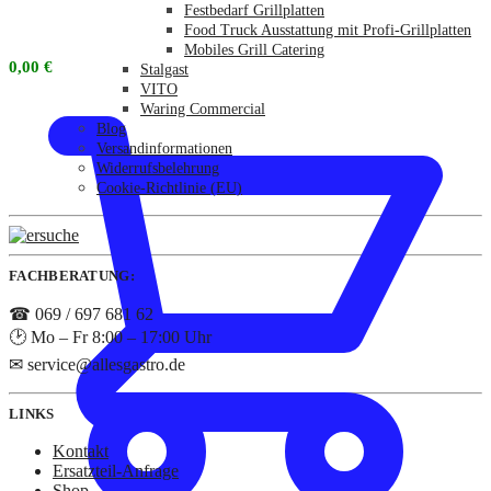
Festbedarf Grillplatten
Food Truck Ausstattung mit Profi-Grillplatten
Mobiles Grill Catering
0,00
€
Stalgast
VITO
Waring Commercial
Blog
Versandinformationen
Widerrufsbelehrung
Cookie-Richtlinie (EU)
FACHBERATUNG:
☎ 069 / 697 681 62
🕑 Mo – Fr 8:00 – 17:00 Uhr
✉ service@allesgastro.de
LINKS
Kontakt
Ersatzteil-Anfrage
Shop