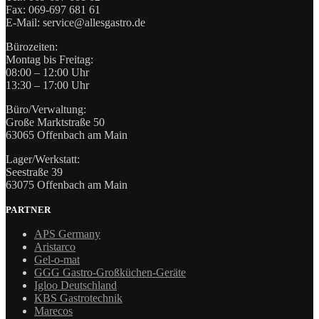
Fax: 069-697 681 61
E-Mail: service@allesgastro.de
Bürozeiten:
Montag bis Freitag:
08:00 – 12:00 Uhr
13:30 – 17:00 Uhr
Büro/Verwaltung:
Große Marktstraße 50
63065 Offenbach am Main
Lager/Werkstatt:
Seestraße 39
63075 Offenbach am Main
PARTNER
APS Germany
Aristarco
Gel-o-mat
GGG Gastro-Großküchen-Geräte
Igloo Deutschland
KBS Gastrotechnik
Marecos