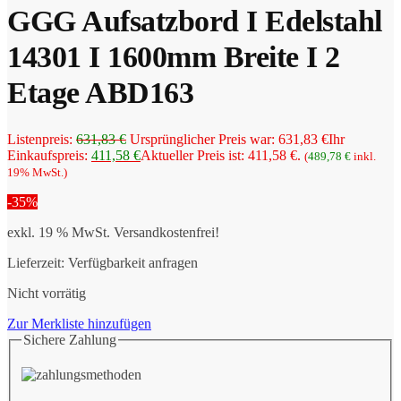
GGG Aufsatzbord I Edelstahl
14301 I 1600mm Breite I 2
Etage ABD163
Listenpreis:
631,83
€
Ursprünglicher Preis war: 631,83 €
Ihr
Einkaufspreis:
411,58
€
Aktueller Preis ist: 411,58 €.
(
489,78
€
inkl.
19% MwSt.)
-35%
exkl. 19 % MwSt.
Versandkostenfrei!
Lieferzeit:
Verfügbarkeit anfragen
Nicht vorrätig
Zur Merkliste hinzufügen
Sichere Zahlung