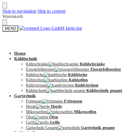
Skip to navigation
Skip to content
Warenkorb
MENÜ
Zum Shop
Home
Kühltechnik
Kühlschränke
Kühlschränke
Eiswürfelbereiter
Eiswürfelbereiter
Kühltische
Kühltische
Kühlzellen
Kühlzellen
Kühlvitrinen
Kühlvitrinen
Kühltechnik
Kühltechnik gesamt
Gartechnik
Fritteusen
Fritteusen
Herde
Herde
Mikrowellen
Mikrowellen
Öfen
Öfen
Grills
Grills
Gartechnik Gesamt
Gartechnik gesamt