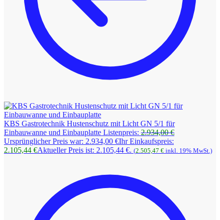
KBS Gastrotechnik Hustenschutz mit Licht GN 5/1 für
Einbauwanne und Einbauplatte
Listenpreis:
2.934,00
€
Ursprünglicher Preis war: 2.934,00 €
Ihr Einkaufspreis:
2.105,44
€
Aktueller Preis ist: 2.105,44 €.
(
2.505,47
€
inkl. 19% MwSt.)