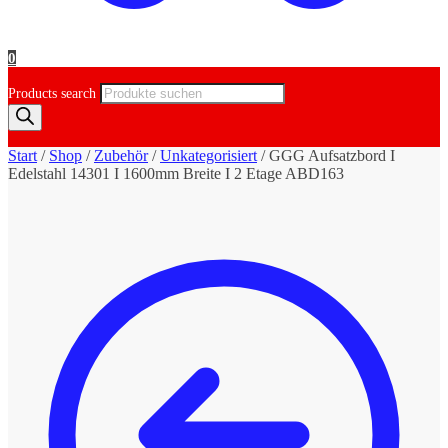
0
Products search
Start
/
Shop
/
Zubehör
/
Unkategorisiert
/
GGG Aufsatzbord I
Edelstahl 14301 I 1600mm Breite I 2 Etage ABD163