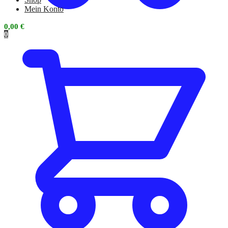
Mein Konto
0,00
€
0