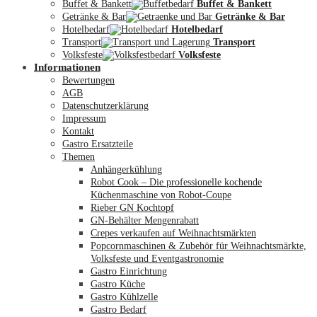
Buffet & Bankett
Buffet & Bankett
Getränke & Bar
Getränke & Bar
Hotelbedarf
Hotelbedarf
Transport
Transport
Volksfeste
Volksfeste
Informationen
Mein Konto
Bewertungen
AGB
Datenschutzerklärung
Impressum
Kontakt
Gastro Ersatzteile
Themen
Anhängerkühlung
Robot Cook – Die professionelle kochende
Küchenmaschine von Robot-Coupe
Rieber GN Kochtopf
GN-Behälter Mengenrabatt
Crepes verkaufen auf Weihnachtsmärkten
Popcornmaschinen & Zubehör für Weihnachtsmärkte,
Volksfeste und Eventgastronomie
Gastro Einrichtung
Gastro Küche
Gastro Kühlzelle
Gastro Bedarf