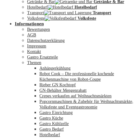
Getränke & Bar
Getränke & Bar
Hotelbedarf
Hotelbedarf
Transport
Transport
Volksfeste
Volksfeste
Informationen
Mein Konto
Bewertungen
AGB
Datenschutzerklärung
Impressum
Kontakt
Gastro Ersatzteile
Themen
Anhängerkühlung
Robot Cook – Die professionelle kochende
Küchenmaschine von Robot-Coupe
Rieber GN Kochtopf
GN-Behälter Mengenrabatt
Crepes verkaufen auf Weihnachtsmärkten
Popcornmaschinen & Zubehör für Weihnachtsmärkte,
Volksfeste und Eventgastronomie
Gastro Einrichtung
Gastro Küche
Gastro Kühlzelle
Gastro Bedarf
Hotelbedarf