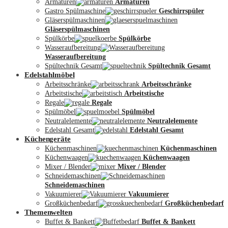
Armaturen
Armaturen
Gastro Spülmaschine
Geschirrspüler
Gläserspülmaschinen
Gläserspülmaschinen
Spülkörbe
Spülkörbe
Wasseraufbereitung
Wasseraufbereitung
Kontakt
Spültechnik Gesamt
Spültechnik Gesamt
Edelstahlmöbel
Arbeitsschränke
Arbeitsschränke
Arbeitstische
Arbeitstische
Regale
Regale
Spülmöbel
Spülmöbel
Neutralelemente
Neutralelemente
Edelstahl Gesamt
Edelstahl Gesamt
Küchengeräte
Küchenmaschinen
Küchenmaschinen
Küchenwaagen
Küchenwaagen
Mixer / Blender
Mixer / Blender
Schneidemaschinen
Schneidemaschinen
Vakuumierer
Vakuumierer
Großküchenbedarf
Großküchenbedarf
Themenwelten
Buffet & Bankett
Buffet & Bankett