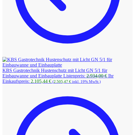
KBS Gastrotechnik Hustenschutz mit Licht GN 5/1 für
Ursprüngliche
Einbauwanne und Einbauplatte
Listenpreis:
2.934,00
€
Ihr
Aktueller
Preis
Einkaufspreis:
2.105,44
€
(
2.505,47
€
inkl. 19% MwSt.)
Preis
war:
ist:
2.934,00 €
2.105,44 €.