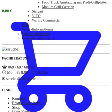
Food Truck Ausstattung mit Profi-Grillplatten
Mobiles Grill Catering
0,00
€
Stalgast
VITO
Waring Commercial
Blog
Versandinformationen
Widerrufsbelehrung
Cookie-Richtlinie (EU)
FACHBERATUNG:
☎ 069 / 697 681 62
🕑 Mo – Fr 8:00 – 17:00 Uhr
✉ service@allesgastro.de
LINKS
Kontakt
Ersatzteil-Anfrage
Shop
Mein Konto