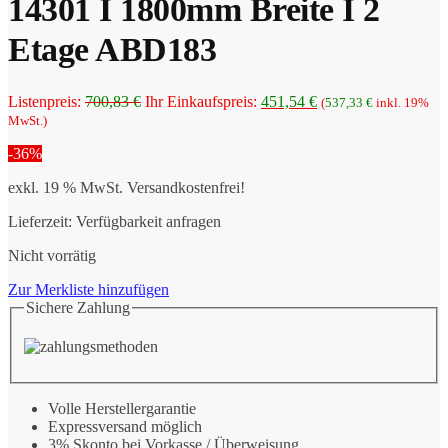
14301 I 1800mm Breite I 2
Etage ABD183
Ursprünglicher
Aktueller
Listenpreis:
700,83
€
Ihr Einkaufspreis:
451,54
€
(
537,33
€
inkl. 19%
Preis
Preis
MwSt.)
war:
ist:
-36%
700,83 €
451,54 €.
exkl. 19 % MwSt.
Versandkostenfrei!
Lieferzeit:
Verfügbarkeit anfragen
Nicht vorrätig
Zur Merkliste hinzufügen
Sichere Zahlung
Volle Herstellergarantie
Expressversand möglich
3% Skonto bei Vorkasse / Überweisung