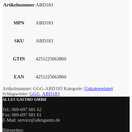
Artikelnummer
ABD183
MPN
ABD183
SKU
ABD183
GTIN
4251225663860
EAN
4251225663860
Artikelnummer:
GGG-ABD183
Kategorie:
Unkategorisiert
Schlagwörter:
GGG
,
ABD183
ALLES GASTRO GMBH
Tel.: 069-697 681 62
Fax: 069-697 681 61
E-Mail: service@allesgastro.de
Bürozeiten: