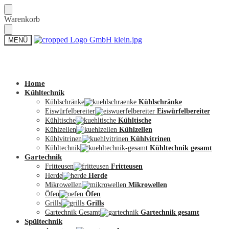
Skip
Skip
Warenkorb
to
to
navigation
content
MENÜ
Zum Shop
Home
Kühltechnik
Kühlschränke
Kühlschränke
Eiswürfelbereiter
Eiswürfelbereiter
Kühltische
Kühltische
Kühlzellen
Kühlzellen
Kühlvitrinen
Kühlvitrinen
Kühltechnik
Kühltechnik gesamt
Gartechnik
Fritteusen
Fritteusen
Herde
Herde
Mikrowellen
Mikrowellen
Öfen
Öfen
Grills
Grills
Gartechnik Gesamt
Gartechnik gesamt
Spültechnik