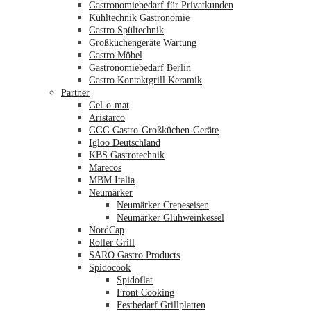
Gastronomiebedarf für Privatkunden
Kühltechnik Gastronomie
Gastro Spültechnik
Merkliste
Großküchengeräte Wartung
Gastro Möbel
Gastronomiebedarf Berlin
Gastro Kontaktgrill Keramik
Partner
Gel-o-mat
Aristarco
GGG Gastro-Großküchen-Geräte
Igloo Deutschland
KBS Gastrotechnik
Marecos
MBM Italia
Neumärker
Neumärker Crepeseisen
Neumärker Glühweinkessel
NordCap
Roller Grill
SARO Gastro Products
Spidocook
Spidoflat
Front Cooking
Festbedarf Grillplatten