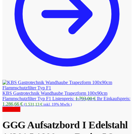
KBS Gastrotechnik Wandhaube Trapezform 100x90cm
Ursprünglicher
Flammschutzfilter Typ F1
Listenpreis:
1.793,00
€
Ihr Einkaufspreis:
Aktueller
Preis
1.286,66
€
(
1.531,13
€
inkl. 19% MwSt.)
Preis
war:
Angebot!
ist:
1.793,00 €
1.286,66 €.
GGG Aufsatzbord I Edelstahl