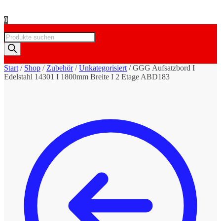
0
Products
search
Start
/
Shop
/
Zubehör
/
Unkategorisiert
/
GGG Aufsatzbord I
Edelstahl 14301 I 1800mm Breite I 2 Etage ABD183