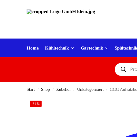
Home
Kühltechnik
Gartechnik
Spültechni
Start
Shop
Zubehör
Unkategorisiert
GGG Aufsatzbor
/
/
/
/
-31%