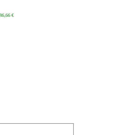
286,66
€