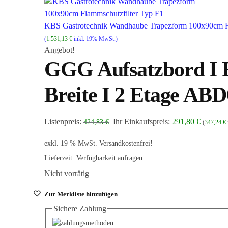
KBS Gastrotechnik Wandhaube Trapezform 100x90cm Fl
(
1.531,13
€
inkl. 19% MwSt.)
Angebot!
GGG Aufsatzbord I E
Breite I 2 Etage AB
Listenpreis:
Ihr Einkaufspreis:
291,80
€
424,83
€
(
347,24
€
exkl. 19 % MwSt.
Versandkostenfrei!
Lieferzeit:
Verfügbarkeit anfragen
Nicht vorrätig
Zur Merkliste hinzufügen
Sichere Zahlung