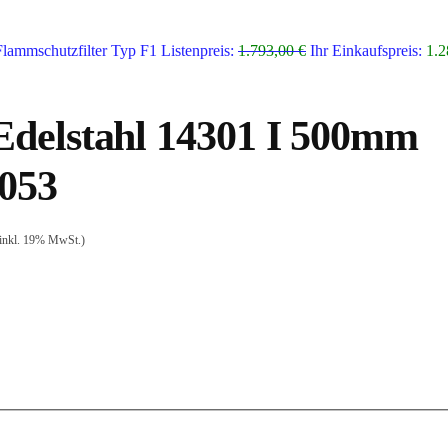
ammschutzfilter Typ F1
Listenpreis:
1.793,00
€
Ihr Einkaufspreis:
1.
delstahl 14301 I 500mm
D053
inkl. 19% MwSt.)