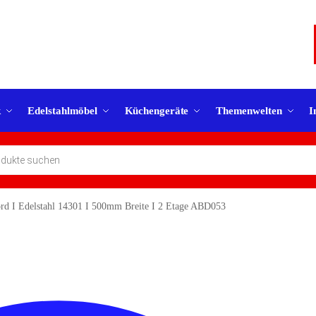
k
Edelstahlmöbel
Küchengeräte
Themenwelten
I
d I Edelstahl 14301 I 500mm Breite I 2 Etage ABD053