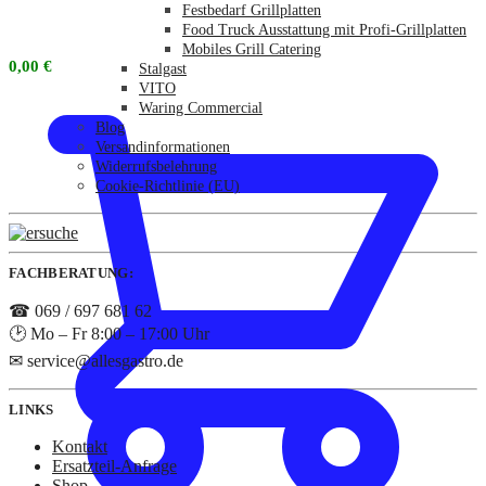
Festbedarf Grillplatten
Food Truck Ausstattung mit Profi-Grillplatten
Mobiles Grill Catering
0,00
€
Stalgast
VITO
Waring Commercial
Blog
Versandinformationen
Widerrufsbelehrung
Cookie-Richtlinie (EU)
FACHBERATUNG:
☎ 069 / 697 681 62
🕑 Mo – Fr 8:00 – 17:00 Uhr
✉ service@allesgastro.de
LINKS
Kontakt
Ersatzteil-Anfrage
Shop