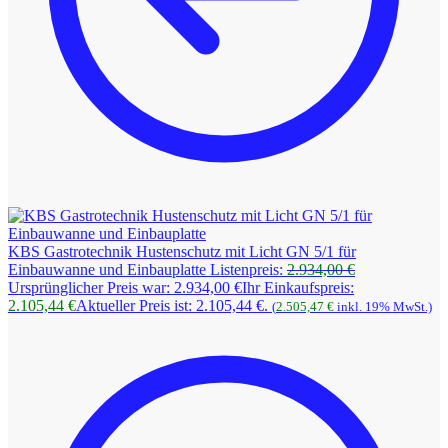
KBS Gastrotechnik Hustenschutz mit Licht GN 5/1 für
Einbauwanne und Einbauplatte
Listenpreis:
2.934,00
€
Ursprünglicher Preis war: 2.934,00 €
Ihr Einkaufspreis:
2.105,44
€
Aktueller Preis ist: 2.105,44 €.
(
2.505,47
€
inkl. 19% MwSt.)