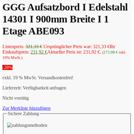
GGG Aufsatzbord I Edelstahl
14301 I 900mm Breite I 1
Etage ABE093
Listenpreis:
321,33
€
Ursprünglicher Preis war: 321,33 €
Ihr
Einkaufspreis:
231,92
€
Aktueller Preis ist: 231,92 €.
(
275,98
€
inkl.
19% MwSt.)
-28%
exkl. 19 % MwSt.
Versandkostenfrei!
Lieferzeit:
Verfügbarkeit anfragen
Nicht vorrätig
Zur Merkliste hinzufügen
Sichere Zahlung