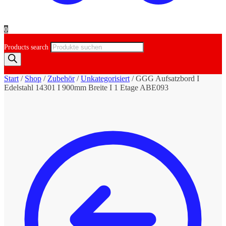
0
Products search
Start
/
Shop
/
Zubehör
/
Unkategorisiert
/
GGG Aufsatzbord I
Edelstahl 14301 I 900mm Breite I 1 Etage ABE093