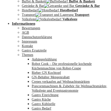
Buffet & Bankett
Buffet & Bankett
Getränke & Bar
Getränke & Bar
Hotelbedarf
Hotelbedarf
Transport
Transport
Volksfeste
Volksfeste
Informationen
Mein Konto
Bewertungen
AGB
Datenschutzerklärung
Impressum
Kontakt
Gastro Ersatzteile
Themen
Anhängerkühlung
Robot Cook – Die professionelle kochende
Küchenmaschine von Robot-Coupe
Rieber GN Kochtopf
GN-Behälter Mengenrabatt
Crepes verkaufen auf Weihnachtsmärkten
Popcornmaschinen & Zubehör für Weihnachtsmärkte,
Volksfeste und Eventgastronomie
Gastro Einrichtung
Gastro Küche
Gastro Kühlzelle
Gastro Bedarf