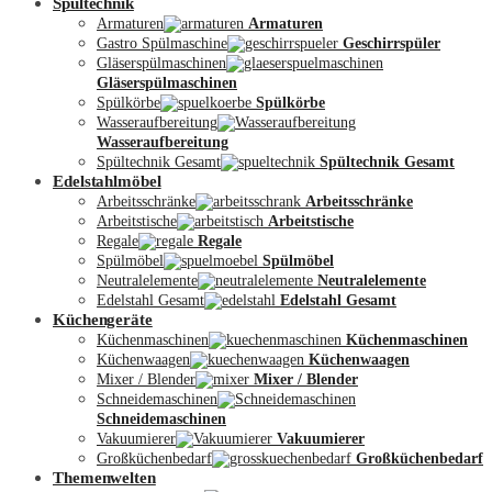
Spültechnik
Armaturen
Armaturen
Gastro Spülmaschine
Geschirrspüler
Gläserspülmaschinen
Gläserspülmaschinen
Spülkörbe
Spülkörbe
Wasseraufbereitung
Wasseraufbereitung
Kontakt
Spültechnik Gesamt
Spültechnik Gesamt
Edelstahlmöbel
Arbeitsschränke
Arbeitsschränke
Arbeitstische
Arbeitstische
Regale
Regale
Spülmöbel
Spülmöbel
Neutralelemente
Neutralelemente
Edelstahl Gesamt
Edelstahl Gesamt
Küchengeräte
Küchenmaschinen
Küchenmaschinen
Küchenwaagen
Küchenwaagen
Mixer / Blender
Mixer / Blender
Schneidemaschinen
Schneidemaschinen
Vakuumierer
Vakuumierer
Großküchenbedarf
Großküchenbedarf
Themenwelten