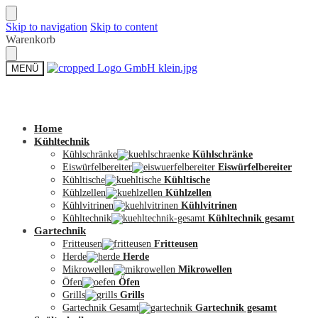
Skip to navigation
Skip to content
Warenkorb
MENÜ
Zum Shop
Home
Kühltechnik
Kühlschränke
Kühlschränke
Eiswürfelbereiter
Eiswürfelbereiter
Kühltische
Kühltische
Kühlzellen
Kühlzellen
Kühlvitrinen
Kühlvitrinen
Kühltechnik
Kühltechnik gesamt
Gartechnik
Fritteusen
Fritteusen
Herde
Herde
Mikrowellen
Mikrowellen
Öfen
Öfen
Grills
Grills
Gartechnik Gesamt
Gartechnik gesamt