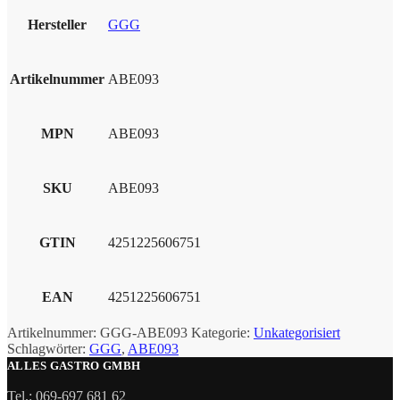
Hersteller
GGG
Artikelnummer
ABE093
MPN
ABE093
SKU
ABE093
GTIN
4251225606751
EAN
4251225606751
Artikelnummer:
GGG-ABE093
Kategorie:
Unkategorisiert
Schlagwörter:
GGG
,
ABE093
ALLES GASTRO GMBH
Tel.: 069-697 681 62