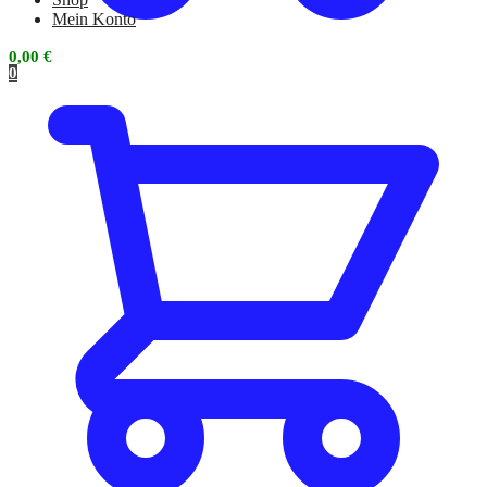
Mein Konto
0,00
€
0