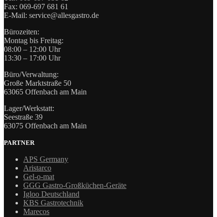
Fax: 069-697 681 61
E-Mail: service@allesgastro.de
Bürozeiten:
Montag bis Freitag:
08:00 – 12:00 Uhr
13:30 – 17:00 Uhr
Büro/Verwaltung:
Große Marktstraße 50
63065 Offenbach am Main
Lager/Werkstatt:
Seestraße 39
63075 Offenbach am Main
PARTNER
APS Germany
Aristarco
Gel-o-mat
GGG Gastro-Großküchen-Geräte
Igloo Deutschland
KBS Gastrotechnik
Marecos