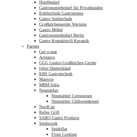
Hotelbedarf
Gastronomiebedarf für Privatkunden
Kühltechnik Gastronomie
Gastro Spültechnik
Merkliste
Großküchengeräte Wartung
Gastro Möbel
Gastronomiebedarf Berlin
Gastro Kontaktgrill Keramik
Partner
Gel-o-mat
Aristarco
GGG Gastro-Großküchen-Geräte
Igloo Deutschland
KBS Gastrotechnik
Marecos
MBM Italia
Neumärker
Neumärker Crepeseisen
Neumärker Glühweinkessel
NordCap
Roller Grill
SARO Gastro Products
Spidocook
Spidoflat
Front Cooking