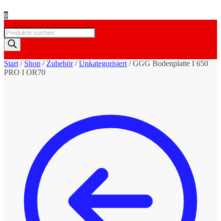
0
Products
search
Start
/
Shop
/
Zubehör
/
Unkategorisiert
/
GGG Bodenplatte I 650
PRO I OR70