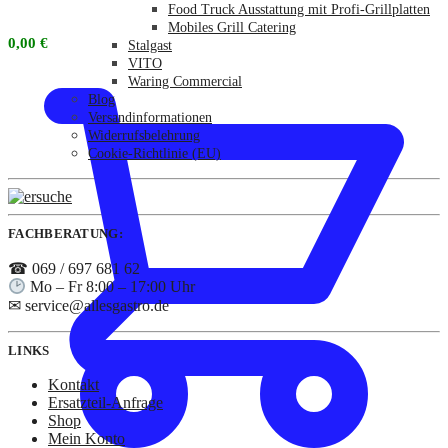
Food Truck Ausstattung mit Profi-Grillplatten
Mobiles Grill Catering
0,00
€
Stalgast
VITO
Waring Commercial
Blog
Versandinformationen
Widerrufsbelehrung
Cookie-Richtlinie (EU)
FACHBERATUNG:
☎ 069 / 697 681 62
Mo – Fr 8:00 – 17:00 Uhr
✉ service@allesgastro.de
LINKS
Kontakt
Ersatzteil-Anfrage
Shop
Mein Konto