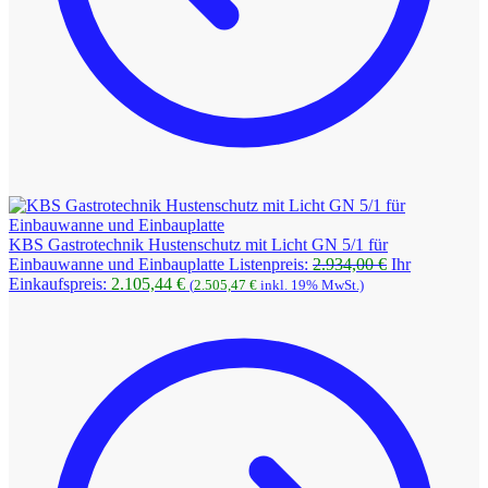
KBS Gastrotechnik Hustenschutz mit Licht GN 5/1 für
Ursprüngliche
Einbauwanne und Einbauplatte
Listenpreis:
2.934,00
€
Ihr
Aktueller
Preis
Einkaufspreis:
2.105,44
€
(
2.505,47
€
inkl. 19% MwSt.)
Preis
war:
ist:
2.934,00 €
2.105,44 €.