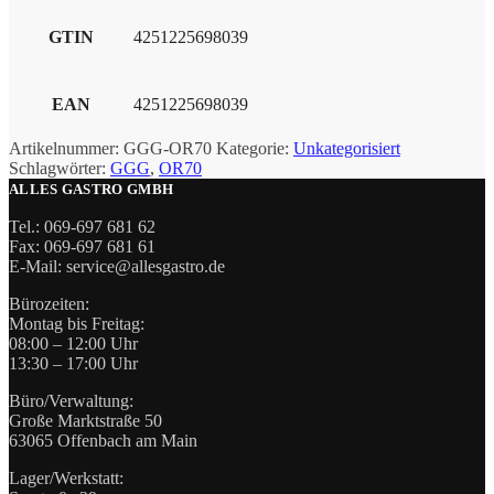
GTIN
4251225698039
EAN
4251225698039
Artikelnummer:
GGG-OR70
Kategorie:
Unkategorisiert
Schlagwörter:
GGG
,
OR70
ALLES GASTRO GMBH
Tel.: 069-697 681 62
Fax: 069-697 681 61
E-Mail: service@allesgastro.de
Bürozeiten:
Montag bis Freitag:
08:00 – 12:00 Uhr
13:30 – 17:00 Uhr
Büro/Verwaltung:
Große Marktstraße 50
63065 Offenbach am Main
Lager/Werkstatt: