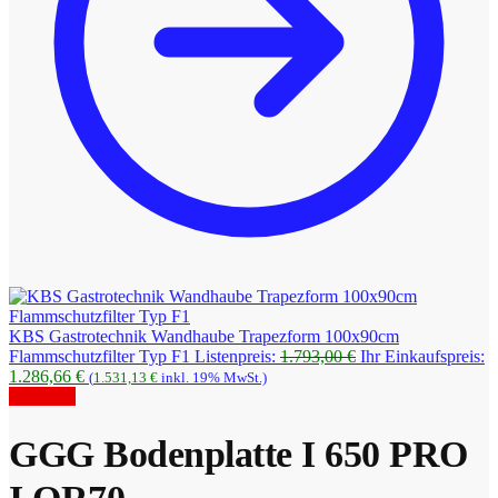
KBS Gastrotechnik Wandhaube Trapezform 100x90cm
Ursprünglicher
Flammschutzfilter Typ F1
Listenpreis:
1.793,00
€
Ihr Einkaufspreis:
Aktueller
Preis
1.286,66
€
(
1.531,13
€
inkl. 19% MwSt.)
Preis
war:
Angebot!
ist:
1.793,00 €
1.286,66 €.
GGG Bodenplatte I 650 PRO