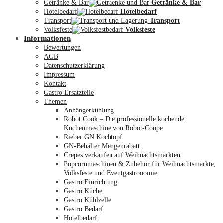
Getränke & Bar
Getränke & Bar
Hotelbedarf
Hotelbedarf
Transport
Transport
Volksfeste
Volksfeste
Informationen
Mein Konto
Bewertungen
AGB
Datenschutzerklärung
Impressum
Kontakt
Gastro Ersatzteile
Themen
Anhängerkühlung
Robot Cook – Die professionelle kochende
Küchenmaschine von Robot-Coupe
Rieber GN Kochtopf
GN-Behälter Mengenrabatt
Crepes verkaufen auf Weihnachtsmärkten
Popcornmaschinen & Zubehör für Weihnachtsmärkte,
Volksfeste und Eventgastronomie
Gastro Einrichtung
Gastro Küche
Gastro Kühlzelle
Gastro Bedarf
Hotelbedarf