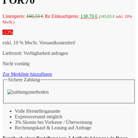
I OR70
Ursprünglicher
Aktueller
Listenpreis:
160,33
€
Ihr Einkaufspreis:
138,70
€
(
165,05
€
inkl. 19%
Preis
Preis
MwSt.)
war:
ist:
-13%
160,33 €
138,70 €.
exkl. 19 % MwSt.
Versandkostenfrei!
Lieferzeit:
Verfügbarkeit anfragen
Nicht vorrätig
Zur Merkliste hinzufügen
Sichere Zahlung
Volle Herstellergarantie
Expressversand möglich
3% Skonto bei Vorkasse / Überweisung
Rechnungskauf & Leasing auf Anfrage