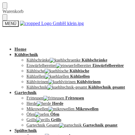
Skip
Skip
Warenkorb
to
to
navigation
content
MENÜ
Zum Shop
Home
Kühltechnik
Kühlschränke
Kühlschränke
Eiswürfelbereiter
Eiswürfelbereiter
Kühltische
Kühltische
Kühlzellen
Kühlzellen
Kühlvitrinen
Kühlvitrinen
Kühltechnik
Kühltechnik gesamt
Gartechnik
Fritteusen
Fritteusen
Herde
Herde
Mikrowellen
Mikrowellen
Öfen
Öfen
Grills
Grills
Gartechnik Gesamt
Gartechnik gesamt
Spültechnik