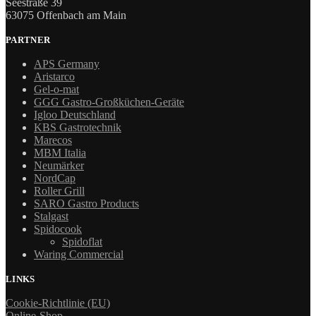
Seestraße 39
63075 Offenbach am Main
PARTNER
APS Germany
Aristarco
Gel-o-mat
GGG Gastro-Großküchen-Geräte
Igloo Deutschland
KBS Gastrotechnik
Marecos
MBM Italia
Neumärker
NordCap
Roller Grill
SARO Gastro Products
Stalgast
Spidocook
Spidoflat
Waring Commercial
LINKS
Cookie-Richtlinie (EU)
Online-Shop