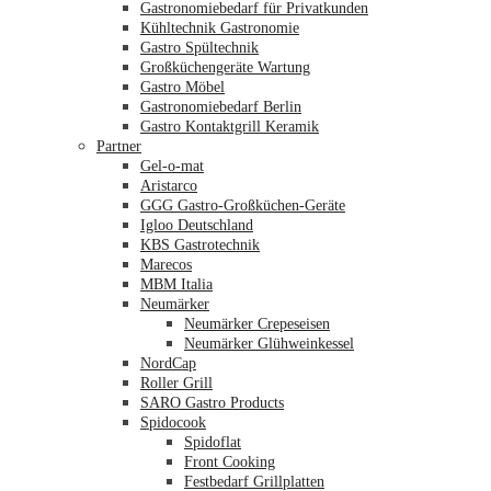
Gastronomiebedarf für Privatkunden
Kühltechnik Gastronomie
Gastro Spültechnik
Merkliste
Großküchengeräte Wartung
Gastro Möbel
Gastronomiebedarf Berlin
Gastro Kontaktgrill Keramik
Partner
Gel-o-mat
Aristarco
GGG Gastro-Großküchen-Geräte
Igloo Deutschland
KBS Gastrotechnik
Marecos
MBM Italia
Neumärker
Neumärker Crepeseisen
Neumärker Glühweinkessel
NordCap
Roller Grill
SARO Gastro Products
Spidocook
Spidoflat
Front Cooking
Festbedarf Grillplatten