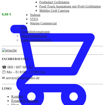
Festbedarf Grillplatten
Food Truck Ausstattung mit Profi-Grillplatten
Mobiles Grill Catering
0,00
€
Stalgast
VITO
Waring Commercial
Blog
Versandinformationen
Widerrufsbelehrung
Cookie-Richtlinie (EU)
FACHBERATUNG:
☎ 069 / 697 681 62
🕑 Mo – Fr 8:00 – 17:00 Uhr
✉ service@allesgastro.de
LINKS
Kontakt
Ersatzteil-Anfrage
Shop