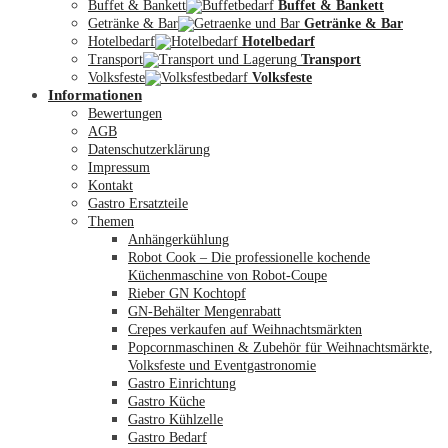
Buffet & Bankett
Buffet & Bankett
Getränke & Bar
Getränke & Bar
Hotelbedarf
Hotelbedarf
Transport
Transport
Volksfeste
Volksfeste
Informationen
Mein Konto
Bewertungen
AGB
Datenschutzerklärung
Impressum
Kontakt
Gastro Ersatzteile
Themen
Anhängerkühlung
Robot Cook – Die professionelle kochende
Küchenmaschine von Robot-Coupe
Rieber GN Kochtopf
GN-Behälter Mengenrabatt
Crepes verkaufen auf Weihnachtsmärkten
Popcornmaschinen & Zubehör für Weihnachtsmärkte,
Volksfeste und Eventgastronomie
Gastro Einrichtung
Gastro Küche
Gastro Kühlzelle
Gastro Bedarf