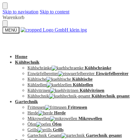
Skip to navigation
Skip to content
Warenkorb
MENÜ
Zum Shop
Home
Kühltechnik
Kühlschränke
Kühlschränke
Eiswürfelbereiter
Eiswürfelbereiter
Kühltische
Kühltische
Kühlzellen
Kühlzellen
Kühlvitrinen
Kühlvitrinen
Kühltechnik
Kühltechnik gesamt
Gartechnik
Fritteusen
Fritteusen
Herde
Herde
Mikrowellen
Mikrowellen
Öfen
Öfen
Grills
Grills
Gartechnik Gesamt
Gartechnik gesamt