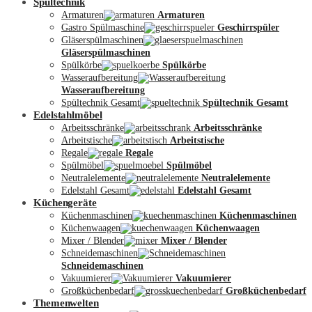
Spültechnik
Armaturen
Armaturen
Gastro Spülmaschine
Geschirrspüler
Gläserspülmaschinen
Gläserspülmaschinen
Spülkörbe
Spülkörbe
Wasseraufbereitung
Wasseraufbereitung
Kontakt
Spültechnik Gesamt
Spültechnik Gesamt
Edelstahlmöbel
Arbeitsschränke
Arbeitsschränke
Arbeitstische
Arbeitstische
Regale
Regale
Spülmöbel
Spülmöbel
Neutralelemente
Neutralelemente
Edelstahl Gesamt
Edelstahl Gesamt
Küchengeräte
Küchenmaschinen
Küchenmaschinen
Küchenwaagen
Küchenwaagen
Mixer / Blender
Mixer / Blender
Schneidemaschinen
Schneidemaschinen
Vakuumierer
Vakuumierer
Großküchenbedarf
Großküchenbedarf
Themenwelten