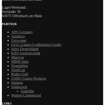
Lager/Werkstatt:
Seestraße 39
63075 Offenbach am Main
PARTNER
APS Germany
Aristarco
Gel-o-mat
GGG Gastro-Großküchen-Geräte
Igloo Deutschland
KBS Gastrotechnik
Marecos
MBM Italia
Neumärker
NordCap
Roller Grill
SARO Gastro Products
Stalgast
Spidocook
Spidoflat
Waring Commercial
LINKS