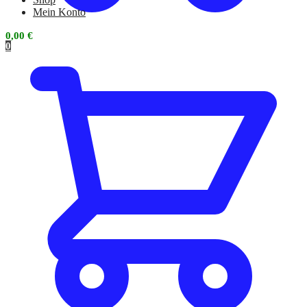
Mein Konto
0,00
€
0