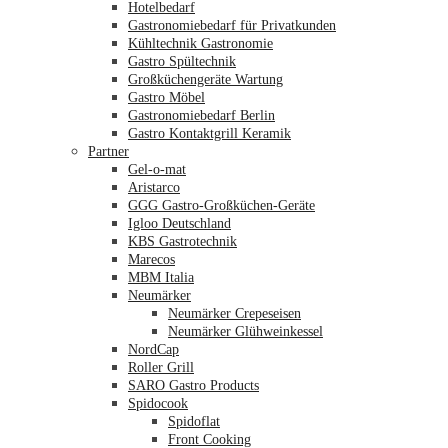
Hotelbedarf
Gastronomiebedarf für Privatkunden
Kühltechnik Gastronomie
Gastro Spültechnik
Merkliste
Großküchengeräte Wartung
Gastro Möbel
Gastronomiebedarf Berlin
Gastro Kontaktgrill Keramik
Partner
Gel-o-mat
Aristarco
GGG Gastro-Großküchen-Geräte
Igloo Deutschland
KBS Gastrotechnik
Marecos
MBM Italia
Neumärker
Neumärker Crepeseisen
Neumärker Glühweinkessel
NordCap
Roller Grill
SARO Gastro Products
Spidocook
Spidoflat
Front Cooking