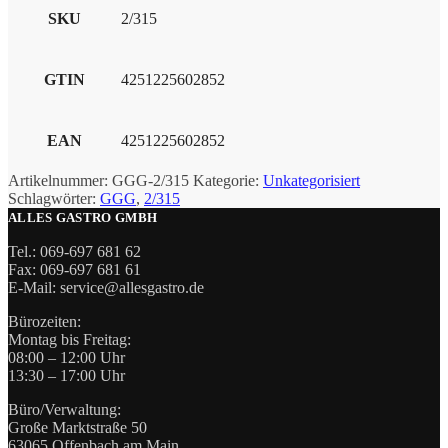
SKU
2/315
GTIN
4251225602852
EAN
4251225602852
Artikelnummer:
GGG-2/315
Kategorie:
Unkategorisiert
Schlagwörter:
GGG
,
2/315
ALLES GASTRO GMBH
Tel.: 069-697 681 62
Fax: 069-697 681 61
E-Mail: service@allesgastro.de
Bürozeiten:
Montag bis Freitag:
08:00 – 12:00 Uhr
13:30 – 17:00 Uhr
Büro/Verwaltung:
Große Marktstraße 50
63065 Offenbach am Main