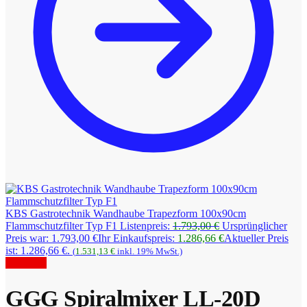
KBS Gastrotechnik Wandhaube Trapezform 100x90cm
Flammschutzfilter Typ F1
Listenpreis:
1.793,00
€
Ursprünglicher
Preis war: 1.793,00 €
Ihr Einkaufspreis:
1.286,66
€
Aktueller Preis
ist: 1.286,66 €.
(
1.531,13
€
inkl. 19% MwSt.)
Angebot!
GGG Spiralmixer LL-20D