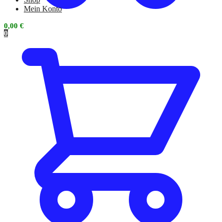
Mein Konto
0,00
€
0