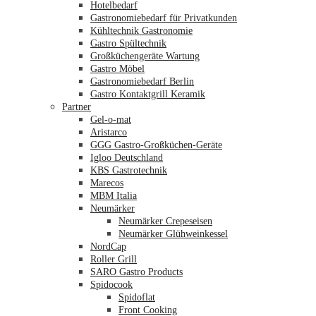
Hotelbedarf
Gastronomiebedarf für Privatkunden
Kühltechnik Gastronomie
Gastro Spültechnik
Merkliste
Großküchengeräte Wartung
Gastro Möbel
Gastronomiebedarf Berlin
Gastro Kontaktgrill Keramik
Partner
Gel-o-mat
Aristarco
GGG Gastro-Großküchen-Geräte
Igloo Deutschland
KBS Gastrotechnik
Marecos
MBM Italia
Neumärker
Neumärker Crepeseisen
Neumärker Glühweinkessel
NordCap
Roller Grill
SARO Gastro Products
Spidocook
Spidoflat
Front Cooking