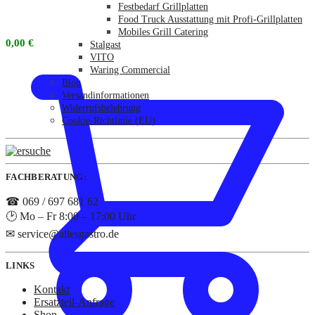
Festbedarf Grillplatten
Food Truck Ausstattung mit Profi-Grillplatten
Mobiles Grill Catering
0,00
€
Stalgast
VITO
Waring Commercial
Blog
Versandinformationen
Widerrufsbelehrung
Cookie-Richtlinie (EU)
FACHBERATUNG:
☎ 069 / 697 681 62
🕑 Mo – Fr 8:00 – 17:00 Uhr
✉ service@allesgastro.de
LINKS
Kontakt
Ersatzteil-Anfrage
Shop