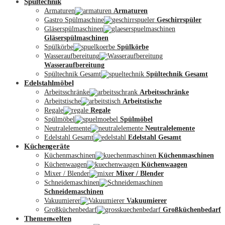
Spültechnik
Armaturen
Armaturen
Gastro Spülmaschine
Geschirrspüler
Gläserspülmaschinen
Gläserspülmaschinen
Spülkörbe
Spülkörbe
Wasseraufbereitung
Wasseraufbereitung
Kontakt
Spültechnik Gesamt
Spültechnik Gesamt
Edelstahlmöbel
Arbeitsschränke
Arbeitsschränke
Arbeitstische
Arbeitstische
Regale
Regale
Spülmöbel
Spülmöbel
Neutralelemente
Neutralelemente
Edelstahl Gesamt
Edelstahl Gesamt
Küchengeräte
Küchenmaschinen
Küchenmaschinen
Küchenwaagen
Küchenwaagen
Mixer / Blender
Mixer / Blender
Schneidemaschinen
Schneidemaschinen
Vakuumierer
Vakuumierer
Großküchenbedarf
Großküchenbedarf
Themenwelten