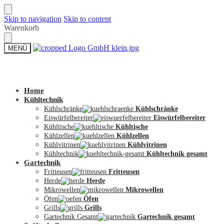
Skip to navigation
Skip to content
Warenkorb
MENÜ
Zum Shop
Home
Kühltechnik
Kühlschränke
Kühlschränke
Eiswürfelbereiter
Eiswürfelbereiter
Kühltische
Kühltische
Kühlzellen
Kühlzellen
Kühlvitrinen
Kühlvitrinen
Kühltechnik
Kühltechnik gesamt
Gartechnik
Fritteusen
Fritteusen
Herde
Herde
Mikrowellen
Mikrowellen
Öfen
Öfen
Grills
Grills
Gartechnik Gesamt
Gartechnik gesamt