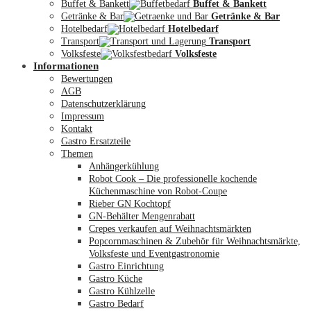
Buffet & Bankett
Buffet & Bankett
Getränke & Bar
Getränke & Bar
Hotelbedarf
Hotelbedarf
Transport
Transport
Volksfeste
Volksfeste
Informationen
Mein Konto
Bewertungen
AGB
Datenschutzerklärung
Impressum
Kontakt
Gastro Ersatzteile
Themen
Anhängerkühlung
Robot Cook – Die professionelle kochende
Küchenmaschine von Robot-Coupe
Rieber GN Kochtopf
GN-Behälter Mengenrabatt
Crepes verkaufen auf Weihnachtsmärkten
Popcornmaschinen & Zubehör für Weihnachtsmärkte,
Volksfeste und Eventgastronomie
Gastro Einrichtung
Gastro Küche
Gastro Kühlzelle
Gastro Bedarf