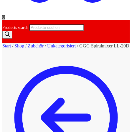
0
Products search
Start
/
Shop
/
Zubehör
/
Unkategorisiert
/
GGG Spiralmixer LL-20D