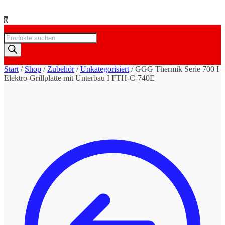
0
Products
search
Start
/
Shop
/
Zubehör
/
Unkategorisiert
/
GGG Thermik Serie 700 I
Elektro-Grillplatte mit Unterbau I FTH-C-740E