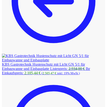
KBS Gastrotechnik Hustenschutz mit Licht GN 5/1 für
Ursprüngliche
Einbauwanne und Einbauplatte
Listenpreis:
2.934,00
€
Ihr
Aktueller
Preis
Einkaufspreis:
2.105,44
€
(
2.505,47
€
inkl. 19% MwSt.)
Preis
war:
ist:
2.934,00 €
2.105,44 €.