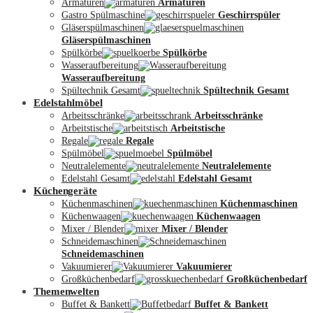
Armaturen
Armaturen
Gastro Spülmaschine
Geschirrspüler
Gläserspülmaschinen
Gläserspülmaschinen
Spülkörbe
Spülkörbe
Wasseraufbereitung
Wasseraufbereitung
Kontakt
Spültechnik Gesamt
Spültechnik Gesamt
Edelstahlmöbel
Arbeitsschränke
Arbeitsschränke
Arbeitstische
Arbeitstische
Regale
Regale
Spülmöbel
Spülmöbel
Neutralelemente
Neutralelemente
Edelstahl Gesamt
Edelstahl Gesamt
Küchengeräte
Küchenmaschinen
Küchenmaschinen
Küchenwaagen
Küchenwaagen
Mixer / Blender
Mixer / Blender
Schneidemaschinen
Schneidemaschinen
Vakuumierer
Vakuumierer
Großküchenbedarf
Großküchenbedarf
Themenwelten
Buffet & Bankett
Buffet & Bankett