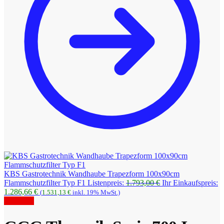
KBS Gastrotechnik Wandhaube Trapezform 100x90cm
Ursprünglicher
Flammschutzfilter Typ F1
Listenpreis:
1.793,00
€
Ihr Einkaufspreis:
Aktueller
Preis
1.286,66
€
(
1.531,13
€
inkl. 19% MwSt.)
Preis
war:
Angebot!
ist:
1.793,00 €
1.286,66 €.