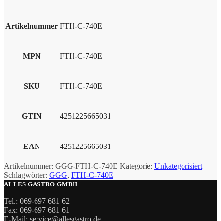
Artikelnummer
FTH-C-740E
MPN
FTH-C-740E
SKU
FTH-C-740E
GTIN
4251225665031
EAN
4251225665031
Artikelnummer:
GGG-FTH-C-740E
Kategorie:
Unkategorisiert
Schlagwörter:
GGG
,
FTH-C-740E
ALLES GASTRO GMBH
Tel.: 069-697 681 62
Fax: 069-697 681 61
E-Mail: service@allesgastro.de