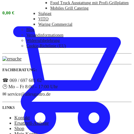
Food Truck Ausstattung mit Profi-Grillplatten
Mobiles Grill Catering
0,00
€
Stalgast
VITO
Waring Commercial
Blog
Versandinformationen
Widerrufsbelehrung
Cookie-Richtlinie (EU)
FACHBERATUNG:
☎ 069 / 697 681 62
🕑 Mo – Fr 8:00 – 17:00 Uhr
✉ service@allesgastro.de
LINKS
Kontakt
Ersatzteil-Anfrage
Shop
Mein Konto