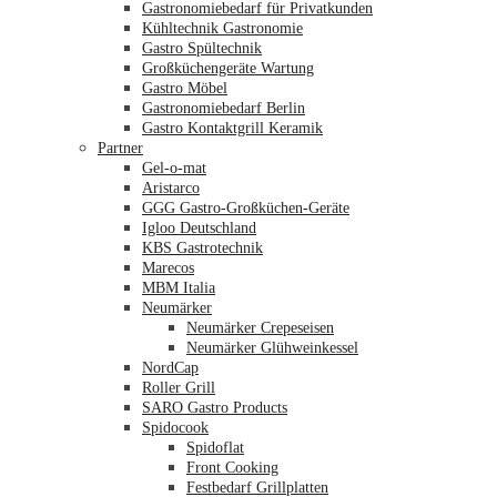
Gastronomiebedarf für Privatkunden
Kühltechnik Gastronomie
Gastro Spültechnik
Merkliste
Großküchengeräte Wartung
Gastro Möbel
Gastronomiebedarf Berlin
Gastro Kontaktgrill Keramik
Partner
Gel-o-mat
Aristarco
GGG Gastro-Großküchen-Geräte
Igloo Deutschland
KBS Gastrotechnik
Marecos
MBM Italia
Neumärker
Neumärker Crepeseisen
Neumärker Glühweinkessel
NordCap
Roller Grill
SARO Gastro Products
Spidocook
Spidoflat
Front Cooking
Festbedarf Grillplatten