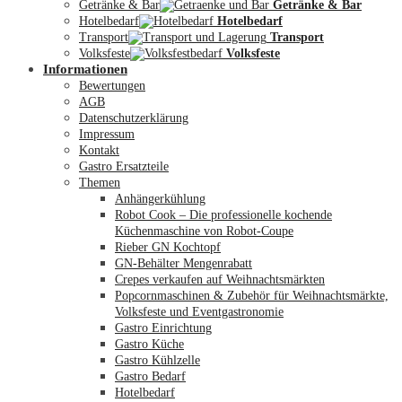
Getränke & Bar
Getränke & Bar
Hotelbedarf
Hotelbedarf
Transport
Transport
Volksfeste
Volksfeste
Informationen
Mein Konto
Bewertungen
AGB
Datenschutzerklärung
Impressum
Kontakt
Gastro Ersatzteile
Themen
Anhängerkühlung
Robot Cook – Die professionelle kochende
Küchenmaschine von Robot-Coupe
Rieber GN Kochtopf
GN-Behälter Mengenrabatt
Crepes verkaufen auf Weihnachtsmärkten
Popcornmaschinen & Zubehör für Weihnachtsmärkte,
Volksfeste und Eventgastronomie
Gastro Einrichtung
Gastro Küche
Gastro Kühlzelle
Gastro Bedarf
Hotelbedarf