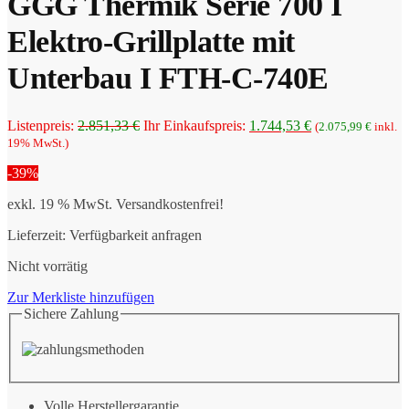
GGG Thermik Serie 700 I
Elektro-Grillplatte mit
Unterbau I FTH-C-740E
Ursprünglicher
Aktueller
Listenpreis:
2.851,33
€
Ihr Einkaufspreis:
1.744,53
€
(
2.075,99
€
inkl.
Preis
Preis
19% MwSt.)
war:
ist:
-39%
2.851,33 €
1.744,53 €.
exkl. 19 % MwSt.
Versandkostenfrei!
Lieferzeit:
Verfügbarkeit anfragen
Nicht vorrätig
Zur Merkliste hinzufügen
Sichere Zahlung
Volle Herstellergarantie