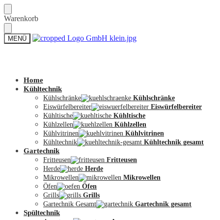
Skip
Skip
Warenkorb
to
to
navigation
content
MENÜ
Zum Shop
Home
Kühltechnik
Kühlschränke
Kühlschränke
Eiswürfelbereiter
Eiswürfelbereiter
Kühltische
Kühltische
Kühlzellen
Kühlzellen
Kühlvitrinen
Kühlvitrinen
Kühltechnik
Kühltechnik gesamt
Gartechnik
Fritteusen
Fritteusen
Herde
Herde
Mikrowellen
Mikrowellen
Öfen
Öfen
Grills
Grills
Gartechnik Gesamt
Gartechnik gesamt
Spültechnik