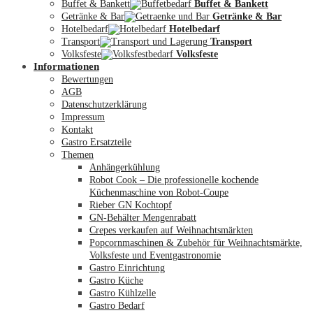
Buffet & Bankett
Buffet & Bankett
Getränke & Bar
Getränke & Bar
Hotelbedarf
Hotelbedarf
Transport
Transport
Volksfeste
Volksfeste
Informationen
Mein Konto
Bewertungen
AGB
Datenschutzerklärung
Impressum
Kontakt
Gastro Ersatzteile
Themen
Anhängerkühlung
Robot Cook – Die professionelle kochende
Küchenmaschine von Robot-Coupe
Rieber GN Kochtopf
GN-Behälter Mengenrabatt
Crepes verkaufen auf Weihnachtsmärkten
Popcornmaschinen & Zubehör für Weihnachtsmärkte,
Volksfeste und Eventgastronomie
Gastro Einrichtung
Gastro Küche
Gastro Kühlzelle
Gastro Bedarf