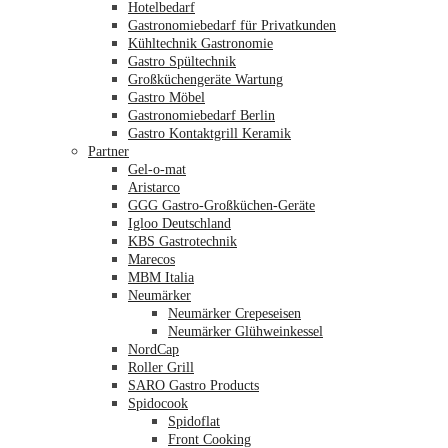
Hotelbedarf
Gastronomiebedarf für Privatkunden
Kühltechnik Gastronomie
Gastro Spültechnik
Merkliste
Großküchengeräte Wartung
Gastro Möbel
Gastronomiebedarf Berlin
Gastro Kontaktgrill Keramik
Partner
Gel-o-mat
Aristarco
GGG Gastro-Großküchen-Geräte
Igloo Deutschland
KBS Gastrotechnik
Marecos
MBM Italia
Neumärker
Neumärker Crepeseisen
Neumärker Glühweinkessel
NordCap
Roller Grill
SARO Gastro Products
Spidocook
Spidoflat
Front Cooking