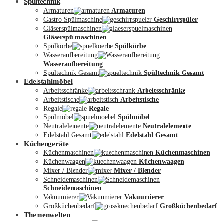
Spültechnik
Armaturen
Armaturen
Gastro Spülmaschine
Geschirrspüler
Gläserspülmaschinen
Gläserspülmaschinen
Spülkörbe
Spülkörbe
Wasseraufbereitung
Wasseraufbereitung
Kontakt
Spültechnik Gesamt
Spültechnik Gesamt
Edelstahlmöbel
Arbeitsschränke
Arbeitsschränke
Arbeitstische
Arbeitstische
Regale
Regale
Spülmöbel
Spülmöbel
Neutralelemente
Neutralelemente
Edelstahl Gesamt
Edelstahl Gesamt
Küchengeräte
Küchenmaschinen
Küchenmaschinen
Küchenwaagen
Küchenwaagen
Mixer / Blender
Mixer / Blender
Schneidemaschinen
Schneidemaschinen
Vakuumierer
Vakuumierer
Großküchenbedarf
Großküchenbedarf
Themenwelten