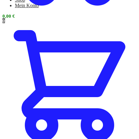
Mein Konto
0,00
€
0