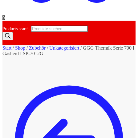
0
Products search
Start
/
Shop
/
Zubehör
/
Unkategorisiert
/
GGG Thermik Serie 700 I
Gasherd I SP-7012G