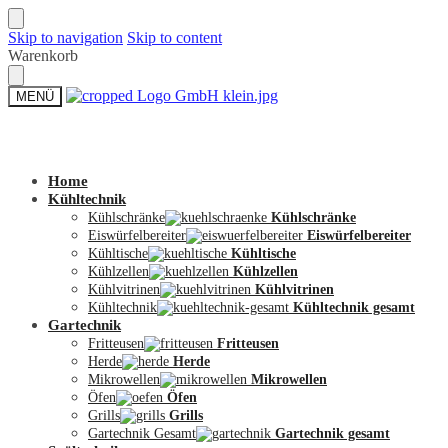
Skip to navigation
Skip to content
Warenkorb
MENÜ
Zum Shop
Home
Kühltechnik
Kühlschränke
Kühlschränke
Eiswürfelbereiter
Eiswürfelbereiter
Kühltische
Kühltische
Kühlzellen
Kühlzellen
Kühlvitrinen
Kühlvitrinen
Kühltechnik
Kühltechnik gesamt
Gartechnik
Fritteusen
Fritteusen
Herde
Herde
Mikrowellen
Mikrowellen
Öfen
Öfen
Grills
Grills
Gartechnik Gesamt
Gartechnik gesamt