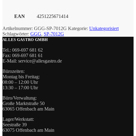
EAN
4251225671414
Artikelnummer:
GGG-SP-7012G
Kategorie:
Unkategorisiert
Schlagwörter:
GGG
,
SP-7012G
ALLES GASTRO GMBH
Tel.: 069-697 681 62
Fax: 069-697 681 61
E-Mail: service@allesgastro.de
Bürozeiten:
Montag bis Freitag:
08:00 – 12:00 Uhr
13:30 – 17:00 Uhr
Büro/Verwaltung:
Große Marktstraße 50
63065 Offenbach am Main
Lager/Werkstatt:
Seestraße 39
63075 Offenbach am Main