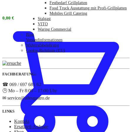
Festbedarf Grillplatten
Food Truck Ausstattung mit Profi-Grillplatten
Mobiles Grill Catering
0,00
€
Stalgast
VITO
Waring Commercial
Blog
Versandinformationen
Widerrufsbelehrung
Cookie-Richtlinie (EU)
FACHBERATUNG:
☎ 069 / 697 681 62
🕑 Mo – Fr 8:00 – 17:00 Uhr
✉ service@allesgastro.de
LINKS
Kontakt
Ersatzteil-Anfrage
Shop