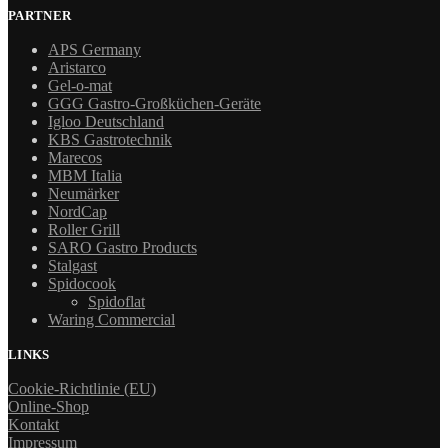
PARTNER
APS Germany
Aristarco
Gel-o-mat
GGG Gastro-Großküchen-Geräte
Igloo Deutschland
KBS Gastrotechnik
Marecos
MBM Italia
Neumärker
NordCap
Roller Grill
SARO Gastro Products
Stalgast
Spidocook
Spidoflat
Waring Commercial
LINKS
Cookie-Richtlinie (EU)
Online-Shop
Kontakt
Impressum