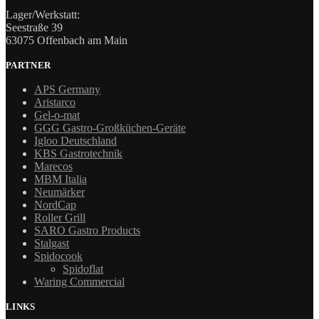
Lager/Werkstatt:
Seestraße 39
63075 Offenbach am Main
PARTNER
APS Germany
Aristarco
Gel-o-mat
GGG Gastro-Großküchen-Geräte
Igloo Deutschland
KBS Gastrotechnik
Marecos
MBM Italia
Neumärker
NordCap
Roller Grill
SARO Gastro Products
Stalgast
Spidocook
Spidoflat
Waring Commercial
LINKS