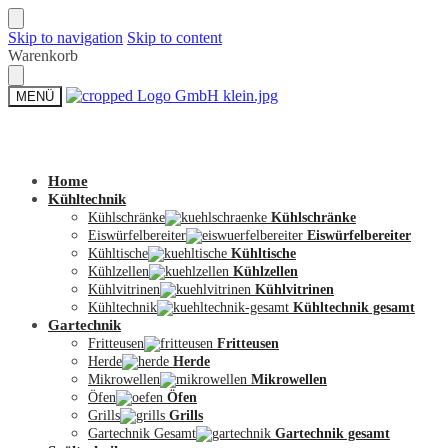
Skip to navigation
Skip to content
Warenkorb
MENÜ
Zum Shop
Home
Kühltechnik
Kühlschränke
Kühlschränke
Eiswürfelbereiter
Eiswürfelbereiter
Kühltische
Kühltische
Kühlzellen
Kühlzellen
Kühlvitrinen
Kühlvitrinen
Kühltechnik
Kühltechnik gesamt
Gartechnik
Fritteusen
Fritteusen
Herde
Herde
Mikrowellen
Mikrowellen
Öfen
Öfen
Grills
Grills
Gartechnik Gesamt
Gartechnik gesamt