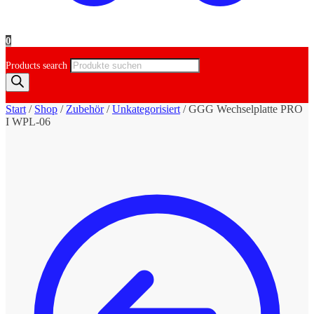
0
Products search
Start
/
Shop
/
Zubehör
/
Unkategorisiert
/
GGG Wechselplatte PRO
I WPL-06