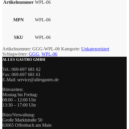
Artikelnummer
WPL-06
MPN
WPL-06
SKU
WPL-06
Artikelnummer:
GGG-WPL-06
Kategorie:
Unkategorisiert
Schlagwörter:
GGG
,
WPL-06
ALLES GASTRO GMBH
Tel.: 069-697 681 62
Fax: 069-697 681 61
E-Mail: service@allesgastro.de
Bürozeiten:
Montag bis Freitag:
08:00 – 12:00 Uhr
13:30 – 17:00 Uhr
Büro/Verwaltung:
Große Marktstraße 50
63065 Offenbach am Main