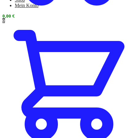
Mein Konto
0,00
€
0