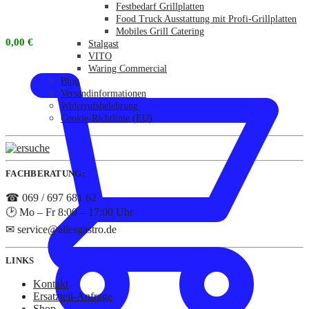
Festbedarf Grillplatten
Food Truck Ausstattung mit Profi-Grillplatten
Mobiles Grill Catering
0,00
€
Stalgast
VITO
Waring Commercial
Blog
Versandinformationen
Widerrufsbelehrung
Cookie-Richtlinie (EU)
FACHBERATUNG:
☎ 069 / 697 681 62
🕑 Mo – Fr 8:00 – 17:00 Uhr
✉ service@allesgastro.de
LINKS
Kontakt
Ersatzteil-Anfrage
Shop