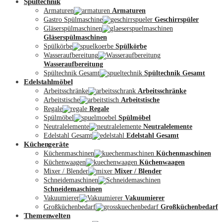
Spültechnik
Armaturen
Armaturen
Gastro Spülmaschine
Geschirrspüler
Gläserspülmaschinen
Gläserspülmaschinen
Spülkörbe
Spülkörbe
Wasseraufbereitung
Wasseraufbereitung
Kontakt
Spültechnik Gesamt
Spültechnik Gesamt
Edelstahlmöbel
Arbeitsschränke
Arbeitsschränke
Arbeitstische
Arbeitstische
Regale
Regale
Spülmöbel
Spülmöbel
Neutralelemente
Neutralelemente
Edelstahl Gesamt
Edelstahl Gesamt
Küchengeräte
Küchenmaschinen
Küchenmaschinen
Küchenwaagen
Küchenwaagen
Mixer / Blender
Mixer / Blender
Schneidemaschinen
Schneidemaschinen
Vakuumierer
Vakuumierer
Großküchenbedarf
Großküchenbedarf
Themenwelten