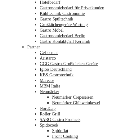
Hotelbedarf
Gastronomiebedarf für Privatkunden
Kühltechnik Gastronomie
Gastro Spültechnik
Merkliste
Großküchengeräte Wartung
Gastro Möbel
Gastronomiebedarf Berlin
Gastro Kontaktgrill Keramik
Partner
Gel-o-mat
Aristarco
GGG Gastro-Großküchen-Geräte
Igloo Deutschland
KBS Gastrotechnik
Marecos
MBM Italia
Neumärker
Neumärker Crepeseisen
Neumärker Glühweinkessel
NordCap
Roller Grill
SARO Gastro Products
Spidocook
Spidoflat
Front Cooking