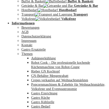
Buffet & Bankett
Buffet & Bankett
Getränke & Bar
Getränke & Bar
Hotelbedarf
Hotelbedarf
Transport
Transport
Volksfeste
Volksfeste
Informationen
Mein Konto
Bewertungen
AGB
Datenschutzerklärung
Impressum
Kontakt
Gastro Ersatzteile
Themen
Anhängerkühlung
Robot Cook – Die professionelle kochende
Küchenmaschine von Robot-Coupe
Rieber GN Kochtopf
GN-Behälter Mengenrabatt
Crepes verkaufen auf Weihnachtsmärkten
Popcornmaschinen & Zubehör für Weihnachtsmärkte,
Volksfeste und Eventgastronomie
Gastro Einrichtung
Gastro Küche
Gastro Kühlzelle
Gastro Bedarf