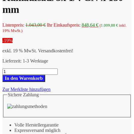
mm
Ursprünglicher
Aktueller
Listenpreis:
1.043,00
€
Ihr Einkaufspreis:
848,64
€
(
1.009,88
€
inkl.
Preis
Preis
19% MwSt.)
war:
ist:
-19%
1.043,00 €
848,64 €.
exkl. 19 % MwSt.
Versandkostenfrei!
Lieferzeit:
1-3 Werktage
Neumärker
Neumärker
In den Warenkorb
Kühlaufsatz
5x
Zur Merkliste hinzufügen
1/4
Sichere Zahlung
GN
x
150
mm
Menge
Volle Herstellergarantie
Expressversand möglich