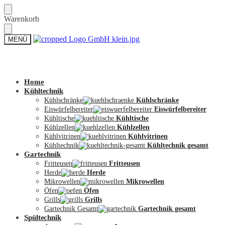
Skip
Skip
Warenkorb
to
to
navigation
content
MENÜ
Zum Shop
Home
Kühltechnik
Kühlschränke
Kühlschränke
Eiswürfelbereiter
Eiswürfelbereiter
Kühltische
Kühltische
Kühlzellen
Kühlzellen
Kühlvitrinen
Kühlvitrinen
Kühltechnik
Kühltechnik gesamt
Gartechnik
Fritteusen
Fritteusen
Herde
Herde
Mikrowellen
Mikrowellen
Öfen
Öfen
Grills
Grills
Gartechnik Gesamt
Gartechnik gesamt
Spültechnik