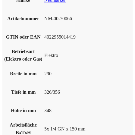
Marke
Neumärker
Artikelnummer
NM-00-70066
GTIN oder EAN
4022955014419
Betriebsart
Elektro
(Elektro oder Gas)
Breite in mm
290
Tiefe in mm
326/356
Höhe in mm
348
Arbeitsfläche
5x 1/4 GN x 150 mm
BxTxH