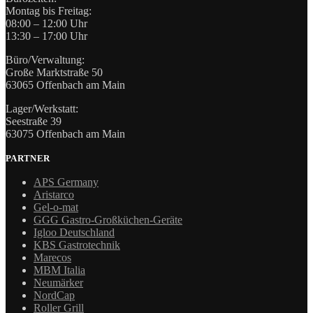
Montag bis Freitag:
08:00 – 12:00 Uhr
13:30 – 17:00 Uhr
Büro/Verwaltung:
Große Marktstraße 50
63065 Offenbach am Main
Lager/Werkstatt:
Seestraße 39
63075 Offenbach am Main
PARTNER
APS Germany
Aristarco
Gel-o-mat
GGG Gastro-Großküchen-Geräte
Igloo Deutschland
KBS Gastrotechnik
Marecos
MBM Italia
Neumärker
NordCap
Roller Grill