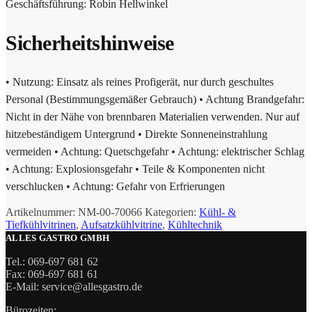
Geschäftsführung: Robin Hellwinkel
Sicherheitshinweise
• Nutzung: Einsatz als reines Profigerät, nur durch geschultes
Personal (Bestimmungsgemäßer Gebrauch) • Achtung Brandgefahr:
Nicht in der Nähe von brennbaren Materialien verwenden. Nur auf
hitzebeständigem Untergrund • Direkte Sonneneinstrahlung
vermeiden • Achtung: Quetschgefahr • Achtung: elektrischer Schlag
• Achtung: Explosionsgefahr • Teile & Komponenten nicht
verschlucken • Achtung: Gefahr von Erfrierungen
Artikelnummer:
NM-00-70066
Kategorien:
Kühl- &
Tiefkühlvitrinen
,
Aufsatzkühlvitrine
,
Kühltechnik
ALLES GASTRO GMBH
Tel.: 069-697 681 62
Fax: 069-697 681 61
E-Mail: service@allesgastro.de
Bürozeiten: