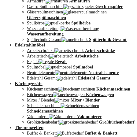
Armaturen
Armaturen
Gastro Spülmaschine
Geschirrspüler
Gläserspülmaschinen
Gläserspülmaschinen
Spülkörbe
Spülkörbe
Wasseraufbereitung
Wasseraufbereitung
Kontakt
Spültechnik Gesamt
Spültechnik Gesamt
Edelstahlmöbel
Arbeitsschränke
Arbeitsschränke
Arbeitstische
Arbeitstische
Regale
Regale
Spülmöbel
Spülmöbel
Neutralelemente
Neutralelemente
Edelstahl Gesamt
Edelstahl Gesamt
Küchengeräte
Küchenmaschinen
Küchenmaschinen
Küchenwaagen
Küchenwaagen
Mixer / Blender
Mixer / Blender
Schneidemaschinen
Schneidemaschinen
Vakuumierer
Vakuumierer
Großküchenbedarf
Großküchenbedarf
Themenwelten
Buffet & Bankett
Buffet & Bankett