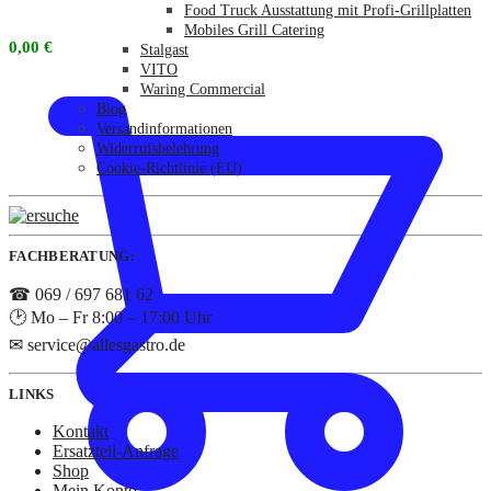
Food Truck Ausstattung mit Profi-Grillplatten
Mobiles Grill Catering
0,00
€
Stalgast
VITO
Waring Commercial
Blog
Versandinformationen
Widerrufsbelehrung
Cookie-Richtlinie (EU)
FACHBERATUNG:
☎ 069 / 697 681 62
🕑 Mo – Fr 8:00 – 17:00 Uhr
✉ service@allesgastro.de
LINKS
Kontakt
Ersatzteil-Anfrage
Shop
Mein Konto