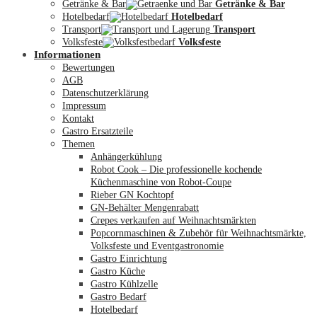
Getränke & Bar
Getränke & Bar
Hotelbedarf
Hotelbedarf
Transport
Transport
Volksfeste
Volksfeste
Informationen
Mein Konto
Bewertungen
AGB
Datenschutzerklärung
Impressum
Kontakt
Gastro Ersatzteile
Themen
Anhängerkühlung
Robot Cook – Die professionelle kochende
Küchenmaschine von Robot-Coupe
Rieber GN Kochtopf
GN-Behälter Mengenrabatt
Crepes verkaufen auf Weihnachtsmärkten
Popcornmaschinen & Zubehör für Weihnachtsmärkte,
Volksfeste und Eventgastronomie
Gastro Einrichtung
Gastro Küche
Gastro Kühlzelle
Gastro Bedarf
Hotelbedarf