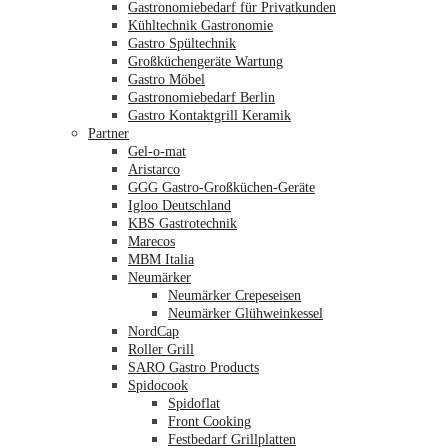
Gastronomiebedarf für Privatkunden
Kühltechnik Gastronomie
Gastro Spültechnik
Merkliste
Großküchengeräte Wartung
Gastro Möbel
Gastronomiebedarf Berlin
Gastro Kontaktgrill Keramik
Partner
Gel-o-mat
Aristarco
GGG Gastro-Großküchen-Geräte
Igloo Deutschland
KBS Gastrotechnik
Marecos
MBM Italia
Neumärker
Neumärker Crepeseisen
Neumärker Glühweinkessel
NordCap
Roller Grill
SARO Gastro Products
Spidocook
Spidoflat
Front Cooking
Festbedarf Grillplatten