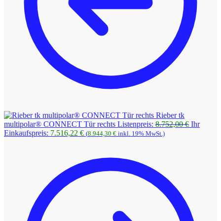
Rieber tk
Ursprüngl
multipolar® CONNECT Tür rechts
Listenpreis:
8.752,00
€
Ihr
Aktueller
Preis
Einkaufspreis:
7.516,22
€
(
8.944,30
€
inkl. 19% MwSt.)
Preis
war:
ist:
8.752,00 
7.516,22 €.