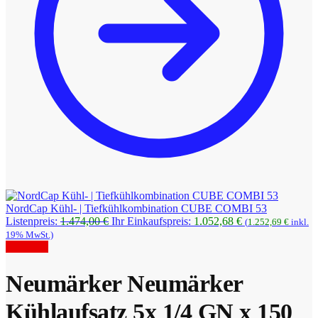
NordCap Kühl- | Tiefkühlkombination CUBE COMBI 53
Ursprünglicher
Aktueller
Listenpreis:
1.474,00
€
Ihr Einkaufspreis:
1.052,68
€
(
1.252,69
€
inkl.
Preis
Preis
19% MwSt.)
war:
ist:
Angebot!
1.474,00 €
1.052,68 €.
Neumärker Neumärker
Kühlaufsatz 5x 1/4 GN x 150