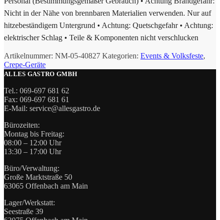
Personal (Bestimmungsgemäßer Gebrauch) • Achtung Brandgefahr:
Nicht in der Nähe von brennbaren Materialien verwenden. Nur auf
hitzebeständigem Untergrund • Achtung: Quetschgefahr • Achtung:
elektrischer Schlag • Teile & Komponenten nicht verschlucken
Artikelnummer:
NM-05-40827
Kategorien:
Events & Volksfeste
,
Crepe-Geräte
ALLES GASTRO GMBH
Tel.: 069-697 681 62
Fax: 069-697 681 61
E-Mail: service@allesgastro.de
Bürozeiten:
Montag bis Freitag:
08:00 – 12:00 Uhr
13:30 – 17:00 Uhr
Büro/Verwaltung:
Große Marktstraße 50
63065 Offenbach am Main
Lager/Werkstatt:
Seestraße 39