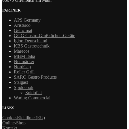
63075 Offenbach am Main
PARTNER
APS Germany
Aristarco
Gel-o-mat
GGG Gastro-Großküchen-Geräte
Igloo Deutschland
KBS Gastrotechnik
Marecos
MBM Italia
Neumärker
NordCap
Roller Grill
SARO Gastro Products
Stalgast
Spidocook
Spidoflat
Waring Commercial
LINKS
Cookie-Richtlinie (EU)
Online-Shop
Kontakt