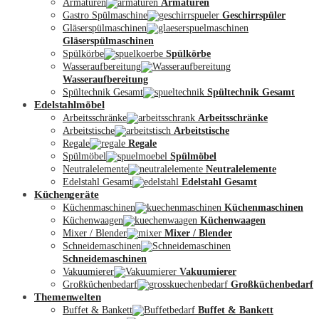
Armaturen
Armaturen
Gastro Spülmaschine
Geschirrspüler
Gläserspülmaschinen
Gläserspülmaschinen
Spülkörbe
Spülkörbe
Wasseraufbereitung
Wasseraufbereitung
Kontakt
Spültechnik Gesamt
Spültechnik Gesamt
Edelstahlmöbel
Arbeitsschränke
Arbeitsschränke
Arbeitstische
Arbeitstische
Regale
Regale
Spülmöbel
Spülmöbel
Neutralelemente
Neutralelemente
Edelstahl Gesamt
Edelstahl Gesamt
Küchengeräte
Küchenmaschinen
Küchenmaschinen
Küchenwaagen
Küchenwaagen
Mixer / Blender
Mixer / Blender
Schneidemaschinen
Schneidemaschinen
Vakuumierer
Vakuumierer
Großküchenbedarf
Großküchenbedarf
Themenwelten
Buffet & Bankett
Buffet & Bankett