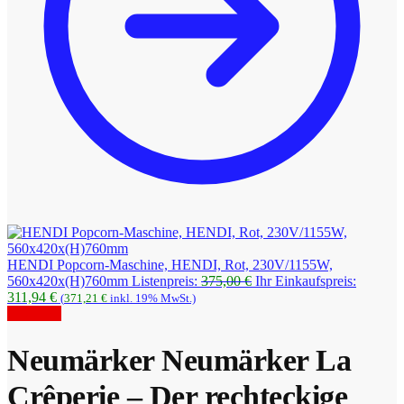
HENDI Popcorn-Maschine, HENDI, Rot, 230V/1155W,
Ursprünglicher
560x420x(H)760mm
Listenpreis:
375,00
€
Ihr Einkaufspreis:
Aktueller
Preis
311,94
€
(
371,21
€
inkl. 19% MwSt.)
Preis
war:
Angebot!
ist:
375,00 €
311,94 €.
Neumärker Neumärker La
Crêperie – Der rechteckige