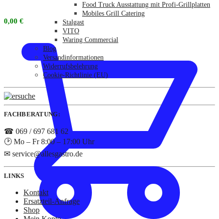
Food Truck Ausstattung mit Profi-Grillplatten
Mobiles Grill Catering
0,00
€
Stalgast
VITO
Waring Commercial
Blog
Versandinformationen
Widerrufsbelehrung
Cookie-Richtlinie (EU)
FACHBERATUNG:
☎ 069 / 697 681 62
🕑 Mo – Fr 8:00 – 17:00 Uhr
✉ service@allesgastro.de
LINKS
Kontakt
Ersatzteil-Anfrage
Shop
Mein Konto