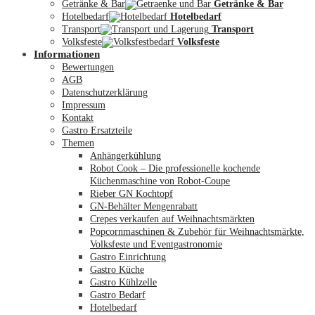
Getränke & Bar
Getränke & Bar
Hotelbedarf
Hotelbedarf
Transport
Transport
Volksfeste
Volksfeste
Informationen
Mein Konto
Bewertungen
AGB
Datenschutzerklärung
Impressum
Kontakt
Gastro Ersatzteile
Themen
Anhängerkühlung
Robot Cook – Die professionelle kochende
Küchenmaschine von Robot-Coupe
Rieber GN Kochtopf
GN-Behälter Mengenrabatt
Crepes verkaufen auf Weihnachtsmärkten
Popcornmaschinen & Zubehör für Weihnachtsmärkte,
Volksfeste und Eventgastronomie
Gastro Einrichtung
Gastro Küche
Gastro Kühlzelle
Gastro Bedarf
Hotelbedarf