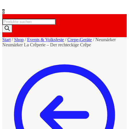
0
Products
search
Start
/
Shop
/
Events & Volksfeste
/
Crepe-Geräte
/
Neumärker
Neumärker La Crêperie – Der rechteckige Crêpe