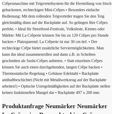
Crêpesmaschine mit Teigverteilsystem für die Herstellung von frisch
gebackenen, rechteckigen Mini-Crêpes • Besonders einfache
Bedienung: Mit dem rollenden Teigverteiler tragen Sie den Teig
gleichmäßig dünn auf die Backplatte auf. So gelingen Ihre Crêpes
perfekt. • Ideal für Streetfood-Festivals, Volksfeste, Kirmes oder
Märkte: Mit La Crêperie können Sie bis zu 120 Crêpes pro Stunde
backen • Platzsparend: La Crêperie ist nur 30 cm tief. • Der
rechteckige Crêpe bietet zusätzliche Serviermöglichkeiten. Man
kann ihn ideal zusammenrollen und dann z.B. in Scheiben
geschnitten als Sushi-Crêpes anbieten. • Statt einzelnen Crêpes
können Sie auch einen durchgehenden, langen Crêpe backen •
Thermostatische Regelung • Gehäuse Edelstahl • Backplatte
antihaftbeschichtet (Nicht mit Metallwerkzeug auf der Backplatte
arbeiten!) • Optische Unregelmäßigkeiten auf der Backplatte stellen
keinen funktionellen Mangel dar • Backplatte 497 x 200 mm
Produktanfrage Neumärker Neumärker