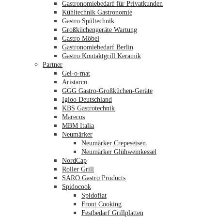
Gastronomiebedarf für Privatkunden
Kühltechnik Gastronomie
Gastro Spültechnik
Merkliste
Großküchengeräte Wartung
Gastro Möbel
Gastronomiebedarf Berlin
Gastro Kontaktgrill Keramik
Partner
Gel-o-mat
Aristarco
GGG Gastro-Großküchen-Geräte
Igloo Deutschland
KBS Gastrotechnik
Marecos
MBM Italia
Neumärker
Neumärker Crepeseisen
Neumärker Glühweinkessel
NordCap
Roller Grill
SARO Gastro Products
Spidocook
Spidoflat
Front Cooking
Festbedarf Grillplatten