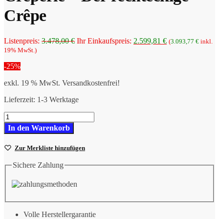
Crêpe
Ursprünglicher
Aktueller
Listenpreis:
3.478,00
€
Ihr Einkaufspreis:
2.599,81
€
(
3.093,77
€
inkl.
Preis
Preis
19% MwSt.)
war:
ist:
-25%
3.478,00 €
2.599,81 €.
exkl. 19 % MwSt.
Versandkostenfrei!
Lieferzeit:
1-3 Werktage
Neumärker
Neumärker
In den Warenkorb
La
Crêperie
Zur Merkliste hinzufügen
-
Der
Sichere Zahlung
rechteckige
Crêpe
Menge
Volle Herstellergarantie