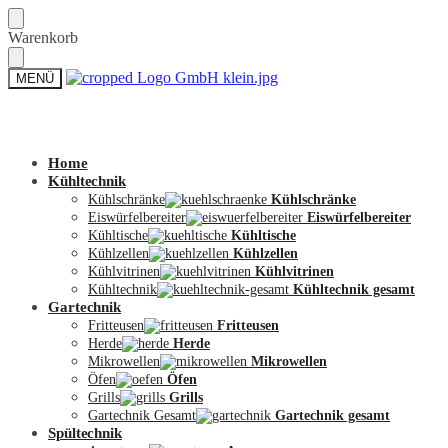
Skip
Skip
Warenkorb
to
to
navigation
content
MENÜ
Zum Shop
Home
Kühltechnik
Kühlschränke
Kühlschränke
Eiswürfelbereiter
Eiswürfelbereiter
Kühltische
Kühltische
Kühlzellen
Kühlzellen
Kühlvitrinen
Kühlvitrinen
Kühltechnik
Kühltechnik gesamt
Gartechnik
Fritteusen
Fritteusen
Herde
Herde
Mikrowellen
Mikrowellen
Öfen
Öfen
Grills
Grills
Gartechnik Gesamt
Gartechnik gesamt
Spültechnik