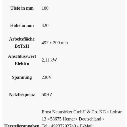
Tiefe in mm
180
Höhe in mm
420
Arbeitsfläche
497 x 200 mm
BxTxH
Anschlusswert
2,11 kW
Elektro
Spannung
230V
Netzfrequenz
50HZ
Ernst Neumärker GmbH & Co. KG • Lohstr.
13 • 58675 Hemer • Deutschland •
Herstellerangaben
Tel.+49237292740 • E-Mail: