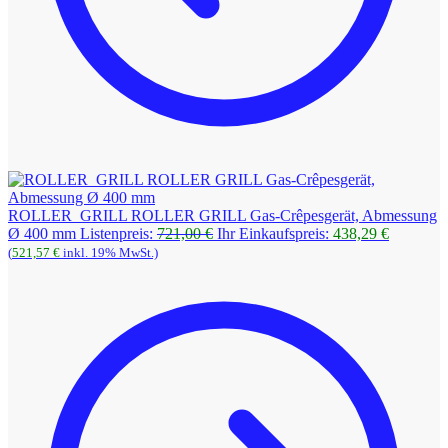
ROLLER_GRILL ROLLER GRILL Gas-Crêpesgerät, Abmessung
Ursprünglicher
Aktueller
Ø 400 mm
Listenpreis:
721,00
€
Ihr Einkaufspreis:
438,29
€
Preis
Preis
(
521,57
€
inkl. 19% MwSt.)
war:
ist:
721,00 €
438,29 €.