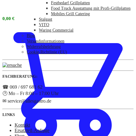
Festbedarf Grillplatten
Food Truck Ausstattung mit Profi-Grillplatten
Mobiles Grill Catering
0,00
€
Stalgast
VITO
Waring Commercial
Blog
Versandinformationen
Widerrufsbelehrung
Cookie-Richtlinie (EU)
FACHBERATUNG:
☎ 069 / 697 681 62
🕑 Mo – Fr 8:00 – 17:00 Uhr
✉ service@allesgastro.de
LINKS
Kontakt
Ersatzteil-Anfrage
Shop