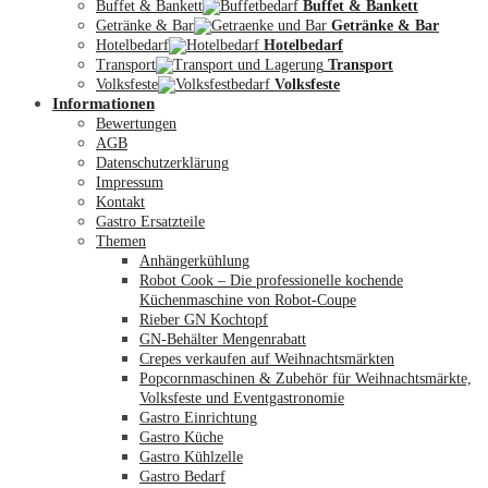
Buffet & Bankett
Buffet & Bankett
Getränke & Bar
Getränke & Bar
Hotelbedarf
Hotelbedarf
Transport
Transport
Volksfeste
Volksfeste
Informationen
Mein Konto
Bewertungen
AGB
Datenschutzerklärung
Impressum
Kontakt
Gastro Ersatzteile
Themen
Anhängerkühlung
Robot Cook – Die professionelle kochende
Küchenmaschine von Robot-Coupe
Rieber GN Kochtopf
GN-Behälter Mengenrabatt
Crepes verkaufen auf Weihnachtsmärkten
Popcornmaschinen & Zubehör für Weihnachtsmärkte,
Volksfeste und Eventgastronomie
Gastro Einrichtung
Gastro Küche
Gastro Kühlzelle
Gastro Bedarf