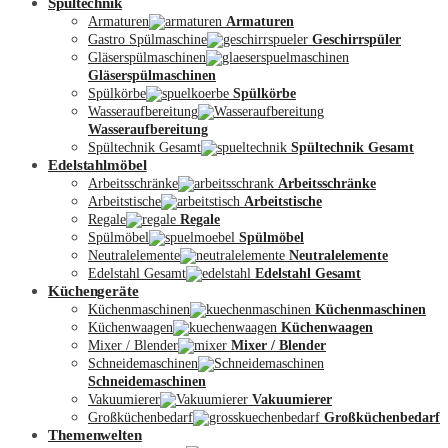
Spültechnik
Armaturen
Armaturen
Gastro Spülmaschine
Geschirrspüler
Gläserspülmaschinen
Gläserspülmaschinen
Spülkörbe
Spülkörbe
Wasseraufbereitung
Wasseraufbereitung
Kontakt
Spültechnik Gesamt
Spültechnik Gesamt
Edelstahlmöbel
Arbeitsschränke
Arbeitsschränke
Arbeitstische
Arbeitstische
Regale
Regale
Spülmöbel
Spülmöbel
Neutralelemente
Neutralelemente
Edelstahl Gesamt
Edelstahl Gesamt
Küchengeräte
Küchenmaschinen
Küchenmaschinen
Küchenwaagen
Küchenwaagen
Mixer / Blender
Mixer / Blender
Schneidemaschinen
Schneidemaschinen
Vakuumierer
Vakuumierer
Großküchenbedarf
Großküchenbedarf
Themenwelten