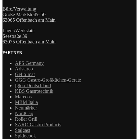
Büro/Verwaltung:
Große Marktstraße 50
63065 Offenbach am Main
Lager/Werkstatt:
Seestraße 39
63075 Offenbach am Main
PARTNER
APS Germany
Aristarco
Gel-o-mat
GGG Gastro-Großküchen-Geräte
Igloo Deutschland
KBS Gastrotechnik
Marecos
MBM Italia
Neumärker
NordCap
Roller Grill
SARO Gastro Products
Stalgast
Spidocook