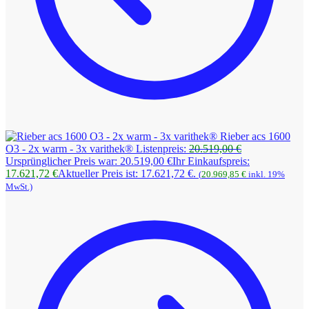
Rieber acs 1600
O3 - 2x warm - 3x varithek®
Listenpreis:
20.519,00
€
Ursprünglicher Preis war: 20.519,00 €
Ihr Einkaufspreis:
17.621,72
€
Aktueller Preis ist: 17.621,72 €.
(
20.969,85
€
inkl. 19%
MwSt.)