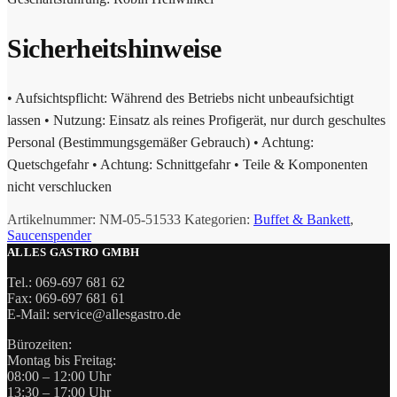
Sicherheitshinweise
• Aufsichtspflicht: Während des Betriebs nicht unbeaufsichtigt
lassen • Nutzung: Einsatz als reines Profigerät, nur durch geschultes
Personal (Bestimmungsgemäßer Gebrauch) • Achtung:
Quetschgefahr • Achtung: Schnittgefahr • Teile & Komponenten
nicht verschlucken
Artikelnummer:
NM-05-51533
Kategorien:
Buffet & Bankett
,
Saucenspender
ALLES GASTRO GMBH
Tel.: 069-697 681 62
Fax: 069-697 681 61
E-Mail: service@allesgastro.de
Bürozeiten:
Montag bis Freitag:
08:00 – 12:00 Uhr
13:30 – 17:00 Uhr