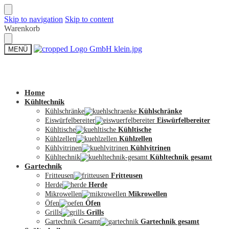
Skip to navigation
Skip to content
Warenkorb
MENÜ
Zum Shop
Home
Kühltechnik
Kühlschränke
Kühlschränke
Eiswürfelbereiter
Eiswürfelbereiter
Kühltische
Kühltische
Kühlzellen
Kühlzellen
Kühlvitrinen
Kühlvitrinen
Kühltechnik
Kühltechnik gesamt
Gartechnik
Fritteusen
Fritteusen
Herde
Herde
Mikrowellen
Mikrowellen
Öfen
Öfen
Grills
Grills
Gartechnik Gesamt
Gartechnik gesamt