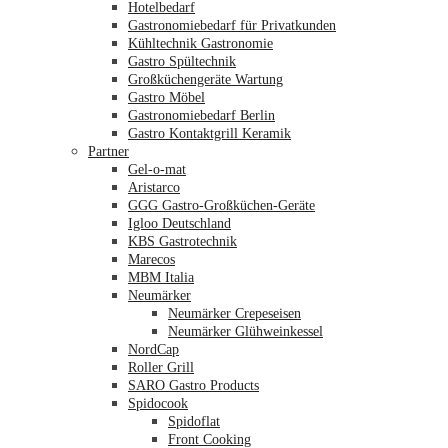
Hotelbedarf
Gastronomiebedarf für Privatkunden
Kühltechnik Gastronomie
Gastro Spültechnik
Merkliste
Großküchengeräte Wartung
Gastro Möbel
Gastronomiebedarf Berlin
Gastro Kontaktgrill Keramik
Partner
Gel-o-mat
Aristarco
GGG Gastro-Großküchen-Geräte
Igloo Deutschland
KBS Gastrotechnik
Marecos
MBM Italia
Neumärker
Neumärker Crepeseisen
Neumärker Glühweinkessel
NordCap
Roller Grill
SARO Gastro Products
Spidocook
Spidoflat
Front Cooking