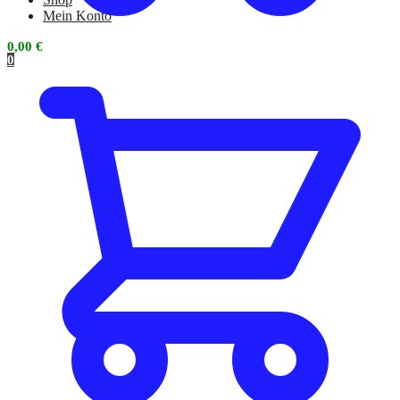
Mein Konto
0,00
€
0