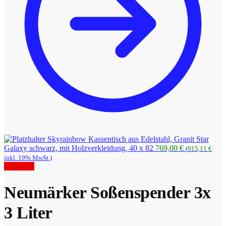
Skyrainbow Kassentisch aus Edelstahl, Granit Star
Galaxy schwarz, mit Holzverkleidung, 40 x 82
769,00
€
(
915,11
€
inkl. 19% MwSt.)
Angebot!
Neumärker Soßenspender 3x
3 Liter