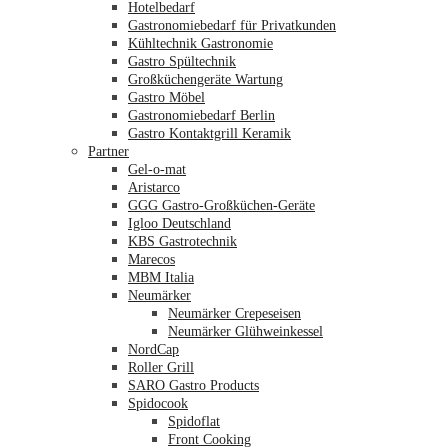
Hotelbedarf
Gastronomiebedarf für Privatkunden
Kühltechnik Gastronomie
Gastro Spültechnik
Merkliste
Großküchengeräte Wartung
Gastro Möbel
Gastronomiebedarf Berlin
Gastro Kontaktgrill Keramik
Partner
Gel-o-mat
Aristarco
GGG Gastro-Großküchen-Geräte
Igloo Deutschland
KBS Gastrotechnik
Marecos
MBM Italia
Neumärker
Neumärker Crepeseisen
Neumärker Glühweinkessel
NordCap
Roller Grill
SARO Gastro Products
Spidocook
Spidoflat
Front Cooking