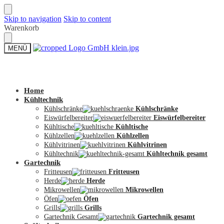
Skip to navigation
Skip to content
Warenkorb
MENÜ
Zum Shop
Home
Kühltechnik
Kühlschränke
Kühlschränke
Eiswürfelbereiter
Eiswürfelbereiter
Kühltische
Kühltische
Kühlzellen
Kühlzellen
Kühlvitrinen
Kühlvitrinen
Kühltechnik
Kühltechnik gesamt
Gartechnik
Fritteusen
Fritteusen
Herde
Herde
Mikrowellen
Mikrowellen
Öfen
Öfen
Grills
Grills
Gartechnik Gesamt
Gartechnik gesamt