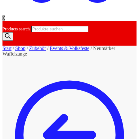
0
Products search
Start
/
Shop
/
Zubehör
/
Events & Volksfeste
/
Neumärker
Waffelzange