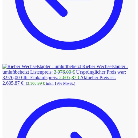
Rieber Wechselstapler -
umluftbeheizt
Listenpreis:
3.976,00
€
Ursprünglicher Preis war:
3.976,00 €
Ihr Einkaufspreis:
2.605,87
€
Aktueller Preis ist:
2.605,87 €.
(
3.100,99
€
inkl. 19% MwSt.)