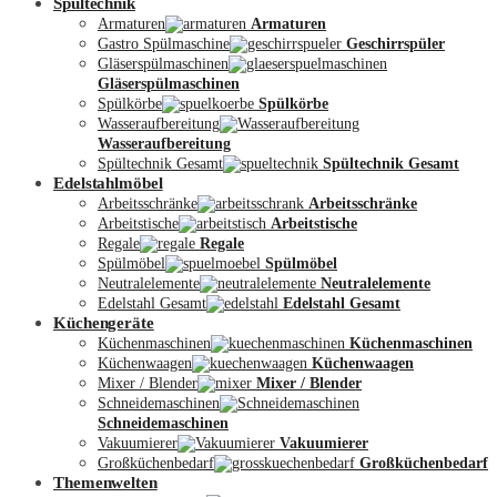
Spültechnik
Armaturen
Armaturen
Gastro Spülmaschine
Geschirrspüler
Gläserspülmaschinen
Gläserspülmaschinen
Spülkörbe
Spülkörbe
Wasseraufbereitung
Wasseraufbereitung
Kontakt
Spültechnik Gesamt
Spültechnik Gesamt
Edelstahlmöbel
Arbeitsschränke
Arbeitsschränke
Arbeitstische
Arbeitstische
Regale
Regale
Spülmöbel
Spülmöbel
Neutralelemente
Neutralelemente
Edelstahl Gesamt
Edelstahl Gesamt
Küchengeräte
Küchenmaschinen
Küchenmaschinen
Küchenwaagen
Küchenwaagen
Mixer / Blender
Mixer / Blender
Schneidemaschinen
Schneidemaschinen
Vakuumierer
Vakuumierer
Großküchenbedarf
Großküchenbedarf
Themenwelten