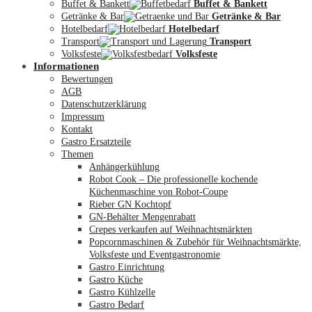
Buffet & Bankett
Buffet & Bankett
Getränke & Bar
Getränke & Bar
Hotelbedarf
Hotelbedarf
Transport
Transport
Volksfeste
Volksfeste
Informationen
Mein Konto
Bewertungen
AGB
Datenschutzerklärung
Impressum
Kontakt
Gastro Ersatzteile
Themen
Anhängerkühlung
Robot Cook – Die professionelle kochende
Küchenmaschine von Robot-Coupe
Rieber GN Kochtopf
GN-Behälter Mengenrabatt
Crepes verkaufen auf Weihnachtsmärkten
Popcornmaschinen & Zubehör für Weihnachtsmärkte,
Volksfeste und Eventgastronomie
Gastro Einrichtung
Gastro Küche
Gastro Kühlzelle
Gastro Bedarf