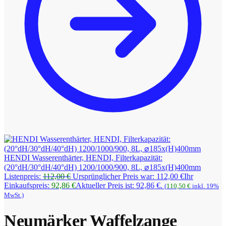
HENDI Wasserenthärter, HENDI, Filterkapazität:
(20°dH/30°dH/40°dH) 1200/1000/900, 8L, ⌀185x(H)400mm
Listenpreis:
112,00
€
Ursprünglicher Preis war: 112,00 €
Ihr
Einkaufspreis:
92,86
€
Aktueller Preis ist: 92,86 €.
(
110,50
€
inkl. 19%
MwSt.)
Neumärker Waffelzange