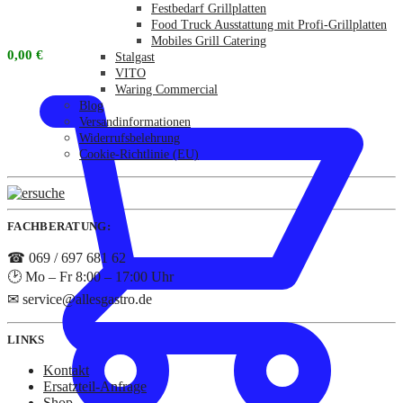
Festbedarf Grillplatten
Food Truck Ausstattung mit Profi-Grillplatten
Mobiles Grill Catering
0,00
€
Stalgast
VITO
Waring Commercial
Blog
Versandinformationen
Widerrufsbelehrung
Cookie-Richtlinie (EU)
FACHBERATUNG:
☎ 069 / 697 681 62
🕑 Mo – Fr 8:00 – 17:00 Uhr
✉ service@allesgastro.de
LINKS
Kontakt
Ersatzteil-Anfrage
Shop