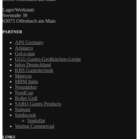
Lager/Werkstatt:
Seestraße 39
63075 Offenbach am Main
PARTNER
APS Germany
Aristarco
Gel-o-mat
GGG Gastro-Großküchen-Geräte
Igloo Deutschland
KBS Gastrotechnik
Marecos
MBM Italia
Neumärker
NordCap
Roller Grill
SARO Gastro Products
Stalgast
Spidocook
Spidoflat
Waring Commercial
LINKS