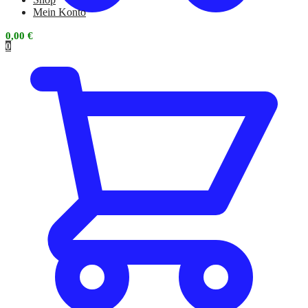
Mein Konto
0,00
€
0