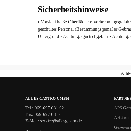
Sicherheitshinweise
• Vorsicht heiße Oberflächen: Verbrennungsgefahr •
geschultes Personal (Bestimmungsgemäßer Gebrauc
Untergrund • Achtung: Quetschgefahr • Achtung: 
Arti
ALLES GASTRO GMBH
PARTNE
Tel.: 069-697 681 62
APS Ger
Fax: 069-697 681 61
Aristarco
E-Mail: service@allesgastro.de
Gel-o-ma