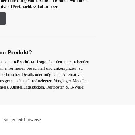
einer Bestellung von 2 Artikeln können wir Ihnen
tiven ❗️Preisnachlass kalkulieren.
um Produkt?
uns eine ▶
Produktanfrage
über den untenstehenden
wir informieren Sie schnell und unkompliziert zu
, technischen Details oder möglichen Alternativen!
uns gern auch nach
reduzierten
Vorgänger-Modellen
sel), Ausstellungsstücken, Restposten & B-Ware!
Sicherheitshinweise