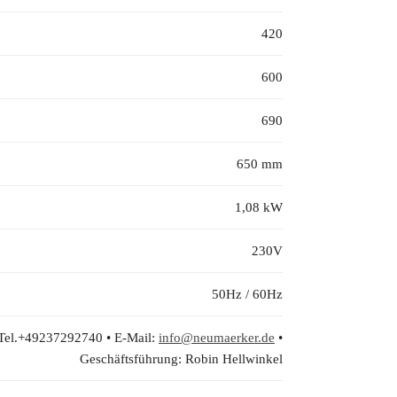
420
600
690
650 mm
1,08 kW
230V
50Hz / 60Hz
 Tel.+49237292740 • E-Mail:
info@neumaerker.de
•
Geschäftsführung: Robin Hellwinkel