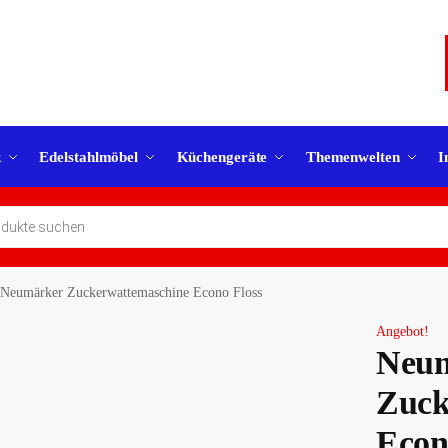
k
Edelstahlmöbel
Küchengeräte
Themenwelten
I
Neumärker Zuckerwattemaschine Econo Floss
Angebot!
Neu
Zuck
Econ