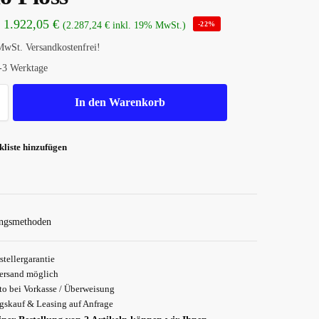
1.922,05
€
(
2.287,24
€
inkl. 19% MwSt.)
-22%
MwSt.
Versandkostenfrei!
-3 Werktage
In den Warenkorb
liste hinzufügen
Siche
stellergarantie
ersand möglich
o bei Vorkasse / Überweisung
skauf & Leasing auf Anfrage