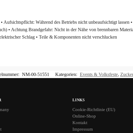
 Aufsichtspflicht: Während des Betriebs nicht unbeaufsichtigt lassen • 
h) • Achtung Brandgefahr: Nicht in der Nähe von brennbaren Materia
elektrischer Schlag • Teile & Komponenten nicht verschlucken
kelnummer:
NM-00-51551
Kategorien:
Events & Volksfeste
,
Zucker
R
LINKS
many
Cookie-Richtlinie (EU)
Online-Shop
Kontakt
t
Impressum