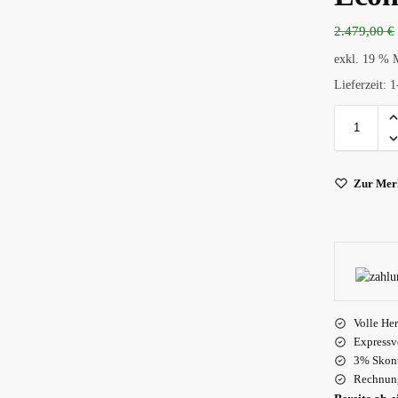
2.479,00
€
exkl. 19 % 
Lieferzeit:
1
Zur Merk
Volle Her
Expressv
3% Skont
Rechnung