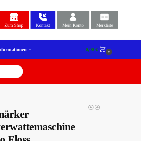
Zum Shop
Kontakt
Mein Konto
Merkliste
nformationen
0,00
€
0
märker
erwattemaschine
o Floss