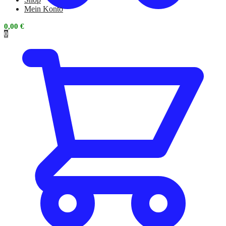
Mein Konto
0,00
€
0