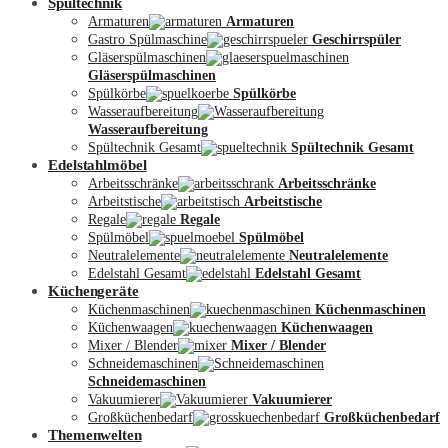
Spültechnik
Armaturen
Armaturen
Gastro Spülmaschine
Geschirrspüler
Gläserspülmaschinen
Gläserspülmaschinen
Spülkörbe
Spülkörbe
Wasseraufbereitung
Wasseraufbereitung
Kontakt
Spültechnik Gesamt
Spültechnik Gesamt
Edelstahlmöbel
Arbeitsschränke
Arbeitsschränke
Arbeitstische
Arbeitstische
Regale
Regale
Spülmöbel
Spülmöbel
Neutralelemente
Neutralelemente
Edelstahl Gesamt
Edelstahl Gesamt
Küchengeräte
Küchenmaschinen
Küchenmaschinen
Küchenwaagen
Küchenwaagen
Mixer / Blender
Mixer / Blender
Schneidemaschinen
Schneidemaschinen
Vakuumierer
Vakuumierer
Großküchenbedarf
Großküchenbedarf
Themenwelten