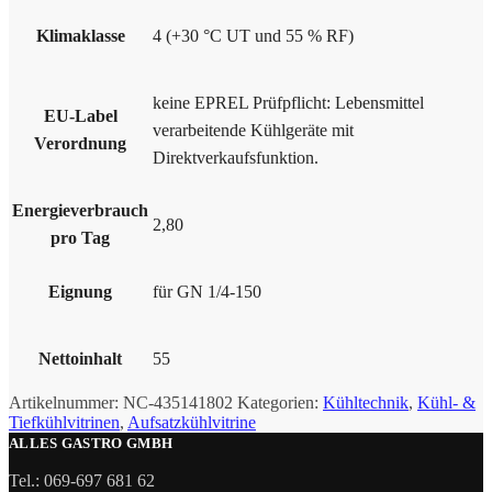
Klimaklasse
4 (+30 °C UT und 55 % RF)
keine EPREL Prüfpflicht: Lebensmittel
EU-Label
verarbeitende Kühlgeräte mit
Verordnung
Direktverkaufsfunktion.
Energieverbrauch
2,80
pro Tag
Eignung
für GN 1/4-150
Nettoinhalt
55
Artikelnummer:
NC-435141802
Kategorien:
Kühltechnik
,
Kühl- &
Tiefkühlvitrinen
,
Aufsatzkühlvitrine
ALLES GASTRO GMBH
Tel.: 069-697 681 62