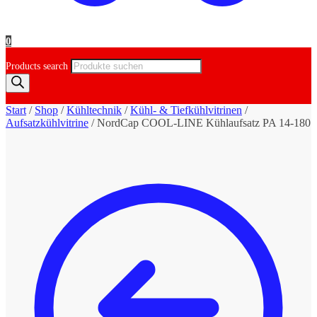
0
Products search
Start
/
Shop
/
Kühltechnik
/
Kühl- & Tiefkühlvitrinen
/
Aufsatzkühlvitrine
/
NordCap COOL-LINE Kühlaufsatz PA 14-180