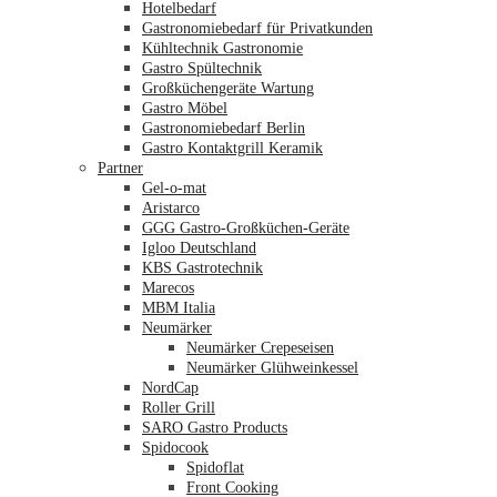
Hotelbedarf
Gastronomiebedarf für Privatkunden
Kühltechnik Gastronomie
Gastro Spültechnik
Merkliste
Großküchengeräte Wartung
Gastro Möbel
Gastronomiebedarf Berlin
Gastro Kontaktgrill Keramik
Partner
Gel-o-mat
Aristarco
GGG Gastro-Großküchen-Geräte
Igloo Deutschland
KBS Gastrotechnik
Marecos
MBM Italia
Neumärker
Neumärker Crepeseisen
Neumärker Glühweinkessel
NordCap
Roller Grill
SARO Gastro Products
Spidocook
Spidoflat
Front Cooking