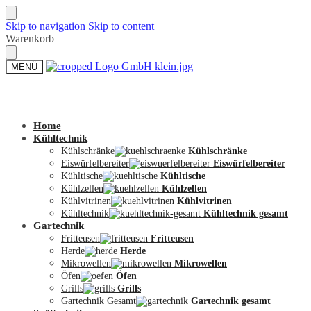
Skip to navigation
Skip to content
Warenkorb
MENÜ
Zum Shop
Home
Kühltechnik
Kühlschränke
Kühlschränke
Eiswürfelbereiter
Eiswürfelbereiter
Kühltische
Kühltische
Kühlzellen
Kühlzellen
Kühlvitrinen
Kühlvitrinen
Kühltechnik
Kühltechnik gesamt
Gartechnik
Fritteusen
Fritteusen
Herde
Herde
Mikrowellen
Mikrowellen
Öfen
Öfen
Grills
Grills
Gartechnik Gesamt
Gartechnik gesamt