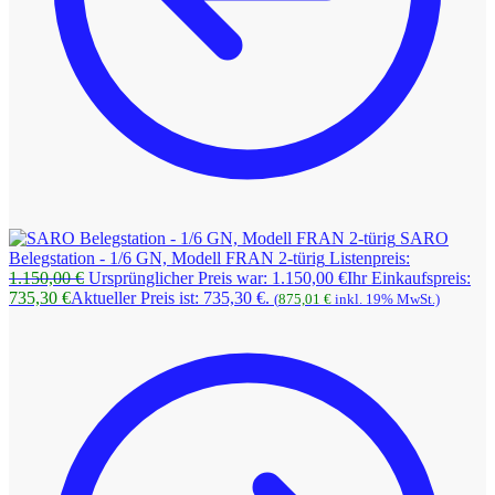
SARO
Belegstation - 1/6 GN, Modell FRAN 2-türig
Listenpreis:
1.150,00
€
Ursprünglicher Preis war: 1.150,00 €
Ihr Einkaufspreis:
735,30
€
Aktueller Preis ist: 735,30 €.
(
875,01
€
inkl. 19% MwSt.)