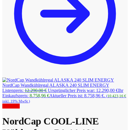
NordCap Wandkühlregal ALASKA 240 SLIM ENERGY
Listenpreis:
12.290,00
€
Ursprünglicher Preis war: 12.290,00 €
Ihr
Einkaufspreis:
8.758,96
€
Aktueller Preis ist: 8.758,96 €.
(
10.423,16
€
inkl. 19% MwSt.)
Angebot!
NordCap COOL-LINE