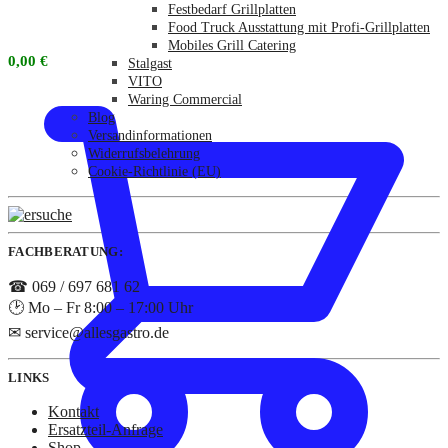
Festbedarf Grillplatten
Food Truck Ausstattung mit Profi-Grillplatten
Mobiles Grill Catering
0,00
€
Stalgast
VITO
Waring Commercial
Blog
Versandinformationen
Widerrufsbelehrung
Cookie-Richtlinie (EU)
FACHBERATUNG:
☎ 069 / 697 681 62
🕑 Mo – Fr 8:00 – 17:00 Uhr
✉ service@allesgastro.de
LINKS
Kontakt
Ersatzteil-Anfrage
Shop