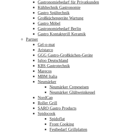
Gastronomiebedarf für Privatkunden
Kühltechnik Gastronomie
Gastro Spültechnik
Merkliste
Großküchengeräte Wartung
Gastro Möbel
Gastronomiebedarf Berlin
Gastro Kontaktgrill Keramik
Partner
Gel-o-mat
Aristarco
GGG Gastro-Großküchen-Geräte
Igloo Deutschland
KBS Gastrotechnik
Marecos
MBM Italia
Neumärker
Neumärker Crepeseisen
Neumärker Glühweinkessel
NordCap
Roller Grill
SARO Gastro Products
Spidocook
Spidoflat
Front Cooking
Festbedarf Grillplatten