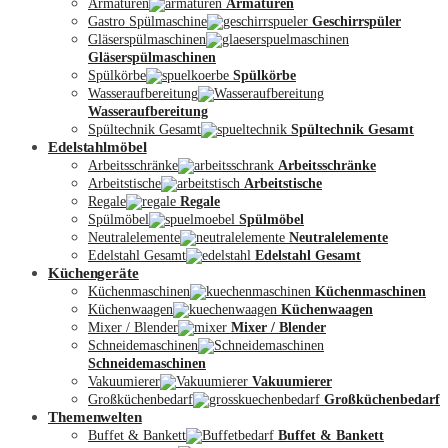
Armaturen
Armaturen
Gastro Spülmaschine
Geschirrspüler
Gläserspülmaschinen
Gläserspülmaschinen
Spülkörbe
Spülkörbe
Wasseraufbereitung
Wasseraufbereitung
Kontakt
Spültechnik Gesamt
Spültechnik Gesamt
Edelstahlmöbel
Arbeitsschränke
Arbeitsschränke
Arbeitstische
Arbeitstische
Regale
Regale
Spülmöbel
Spülmöbel
Neutralelemente
Neutralelemente
Edelstahl Gesamt
Edelstahl Gesamt
Küchengeräte
Küchenmaschinen
Küchenmaschinen
Küchenwaagen
Küchenwaagen
Mixer / Blender
Mixer / Blender
Schneidemaschinen
Schneidemaschinen
Vakuumierer
Vakuumierer
Großküchenbedarf
Großküchenbedarf
Themenwelten
Buffet & Bankett
Buffet & Bankett