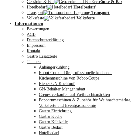
Getränke & Bar
Getränke & Bar
Hotelbedarf
Hotelbedarf
Transport
Transport
Volksfeste
Volksfeste
Informationen
Mein Konto
Bewertungen
AGB
Datenschutzerklärung
Impressum
Kontakt
Gastro Ersatzteile
Themen
Anhängerkühlung
Robot Cook – Die professionelle kochende
Küchenmaschine von Robot-Coupe
Rieber GN Kochtopf
GN-Behälter Mengenrabatt
Crepes verkaufen auf Weihnachtsmärkten
Popcornmaschinen & Zubehör für Weihnachtsmärkte,
Volksfeste und Eventgastronomie
Gastro Einrichtung
Gastro Küche
Gastro Kühlzelle
Gastro Bedarf
Hotelbedarf