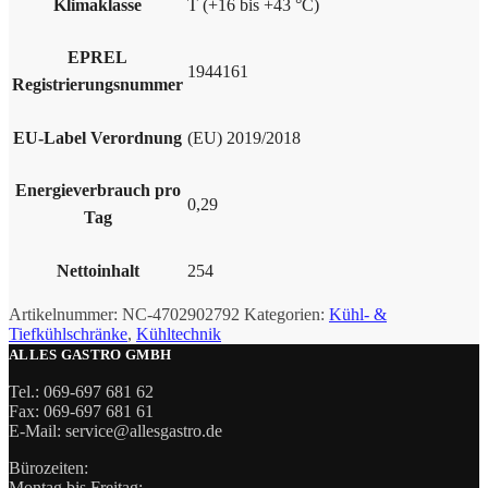
Klimaklasse
T (+16 bis +43 °C)
EPREL
1944161
Registrierungsnummer
EU-Label Verordnung
(EU) 2019/2018
Energieverbrauch pro
0,29
Tag
Nettoinhalt
254
Artikelnummer:
NC-4702902792
Kategorien:
Kühl- &
Tiefkühlschränke
,
Kühltechnik
ALLES GASTRO GMBH
Tel.: 069-697 681 62
Fax: 069-697 681 61
E-Mail: service@allesgastro.de
Bürozeiten:
Montag bis Freitag: