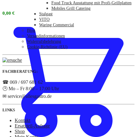
Food Truck Ausstattung mit Profi-Grillplatten
Mobiles Grill Catering
0,00
€
Stalgast
VITO
Waring Commercial
Blog
Versandinformationen
Widerrufsbelehrung
Cookie-Richtlinie (EU)
FACHBERATUNG:
☎ 069 / 697 681 62
🕑 Mo – Fr 8:00 – 17:00 Uhr
✉ service@allesgastro.de
LINKS
Kontakt
Ersatzteil-Anfrage
Shop
Mein Konto