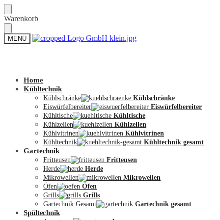
Skip
Skip
Warenkorb
to
to
navigation
content
MENÜ
Zum Shop
Home
Kühltechnik
Kühlschränke
Kühlschränke
Eiswürfelbereiter
Eiswürfelbereiter
Kühltische
Kühltische
Kühlzellen
Kühlzellen
Kühlvitrinen
Kühlvitrinen
Kühltechnik
Kühltechnik gesamt
Gartechnik
Fritteusen
Fritteusen
Herde
Herde
Mikrowellen
Mikrowellen
Öfen
Öfen
Grills
Grills
Gartechnik Gesamt
Gartechnik gesamt
Spültechnik