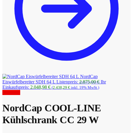
NordCap
Ursprünglicher
Eiswürfelbereiter SDH 64 L
Listenpreis:
2.875,00
€
Ihr
Aktueller
Preis
Einkaufspreis:
2.048,98
€
(
2.438,29
€
inkl. 19% MwSt.)
Preis
war:
Angebot!
ist:
2.875,00 €
2.048,98 €.
NordCap COOL-LINE
Kühlschrank CC 29 W