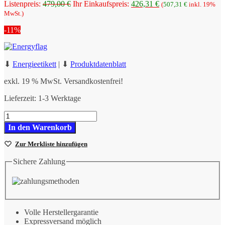
Ursprünglicher
Aktueller
Listenpreis:
479,00
€
Ihr Einkaufspreis:
426,31
€
(
507,31
€
inkl. 19%
Preis
Preis
MwSt.)
war:
ist:
-11%
479,00 €
426,31 €.
⬇
Energieetikett
|
⬇
Produktdatenblatt
exkl. 19 % MwSt.
Versandkostenfrei!
Lieferzeit:
1-3 Werktage
NordCap
COOL-
In den Warenkorb
LINE
Kühlschrank
Zur Merkliste hinzufügen
CC
29
Sichere Zahlung
W
Menge
Volle Herstellergarantie
Expressversand möglich