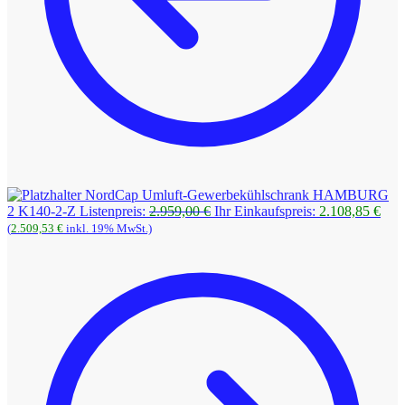
NordCap Umluft-Gewerbekühlschrank HAMBURG
Ursprünglicher
Aktu
2 K140-2-Z
Listenpreis:
2.959,00
€
Ihr Einkaufspreis:
2.108,85
€
Preis
Prei
(
2.509,53
€
inkl. 19% MwSt.)
war:
ist:
2.959,00 €
2.10