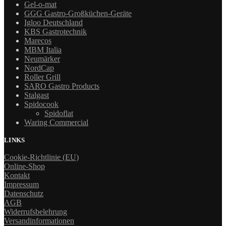
Gel-o-mat
GGG Gastro-Großküchen-Geräte
Igloo Deutschland
KBS Gastrotechnik
Marecos
MBM Italia
Neumärker
NordCap
Roller Grill
SARO Gastro Products
Stalgast
Spidocook
Spidoflat
Waring Commercial
LINKS
Cookie-Richtlinie (EU)
Online-Shop
Kontakt
Impressum
Datenschutz
AGB
Widerrufsbelehrung
Versandinformationen