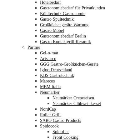
Hotelbedarf
Gastronomiebedarf für Privatkunden
Kühltechnik Gastronomie
Gastro Spültechnik
Merkliste
Großküchengeräte Wartung
Gastro Möbel
Gastronomiebedarf Berlin
Gastro Kontaktgrill Keramik
Partner
Gel-o-mat
Aristarco
GGG Gastro-Großküchen-Geräte
Igloo Deutschland
KBS Gastrotechnik
Marecos
MBM Italia
Neumärker
Neumärker Crepeseisen
Neumärker Glühweinkessel
NordCap
Roller Grill
SARO Gastro Products
Spidocook
Spidoflat
Front Cooking