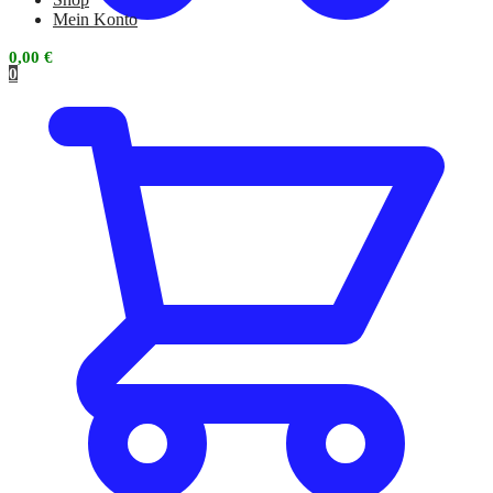
Mein Konto
0,00
€
0