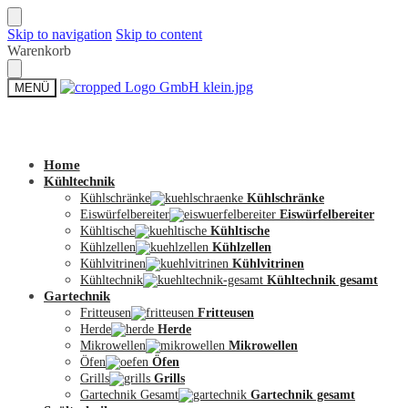
Skip to navigation
Skip to content
Warenkorb
MENÜ
Zum Shop
Home
Kühltechnik
Kühlschränke
Kühlschränke
Eiswürfelbereiter
Eiswürfelbereiter
Kühltische
Kühltische
Kühlzellen
Kühlzellen
Kühlvitrinen
Kühlvitrinen
Kühltechnik
Kühltechnik gesamt
Gartechnik
Fritteusen
Fritteusen
Herde
Herde
Mikrowellen
Mikrowellen
Öfen
Öfen
Grills
Grills
Gartechnik Gesamt
Gartechnik gesamt