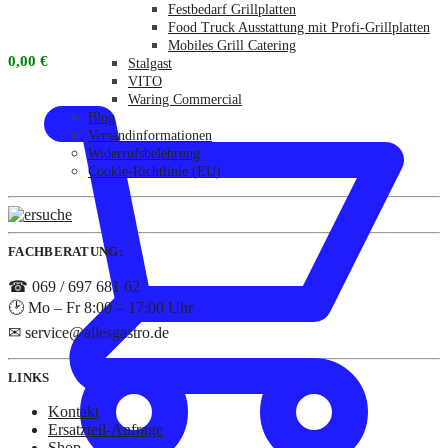
Festbedarf Grillplatten
Food Truck Ausstattung mit Profi-Grillplatten
Mobiles Grill Catering
0,00
€
Stalgast
VITO
Waring Commercial
Blog
Versandinformationen
Widerrufsbelehrung
Cookie-Richtlinie (EU)
FACHBERATUNG:
☎ 069 / 697 681 62
🕑 Mo – Fr 8:00 – 17:00 Uhr
✉ service@allesgastro.de
LINKS
Kontakt
Ersatzteil-Anfrage
Shop