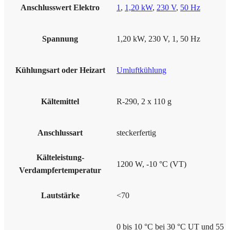
Anschlusswert Elektro
1
,
1,20 kW
,
230 V
,
50 Hz
Spannung
1,20 kW, 230 V, 1, 50 Hz
Kühlungsart oder Heizart
Umluftkühlung
Kältemittel
R-290, 2 x 110 g
Anschlussart
steckerfertig
Kälteleistung-
1200 W, -10 °C (VT)
Verdampfertemperatur
Lautstärke
<70
0 bis 10 °C bei 30 °C UT und 55