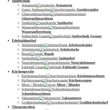
Spültechnik
Armaturen
Armaturen
Gastro Spülmaschine
Geschirrspüler
Gläserspülmaschinen
Gläserspülmaschinen
Spülkörbe
Spülkörbe
Wasseraufbereitung
Wasseraufbereitung
Kontakt
Spültechnik Gesamt
Spültechnik Gesamt
Edelstahlmöbel
Arbeitsschränke
Arbeitsschränke
Arbeitstische
Arbeitstische
Regale
Regale
Spülmöbel
Spülmöbel
Neutralelemente
Neutralelemente
Edelstahl Gesamt
Edelstahl Gesamt
Küchengeräte
Küchenmaschinen
Küchenmaschinen
Küchenwaagen
Küchenwaagen
Mixer / Blender
Mixer / Blender
Schneidemaschinen
Schneidemaschinen
Vakuumierer
Vakuumierer
Großküchenbedarf
Großküchenbedarf
Themenwelten