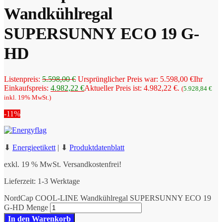
Wandkühlregal
SUPERSUNNY ECO 19 G-
HD
Listenpreis:
5.598,00
€
Ursprünglicher Preis war: 5.598,00 €
Ihr
Einkaufspreis:
4.982,22
€
Aktueller Preis ist: 4.982,22 €.
(
5.928,84
€
inkl. 19% MwSt.)
-11%
⬇
Energieetikett
|
⬇
Produktdatenblatt
exkl. 19 % MwSt.
Versandkostenfrei!
Lieferzeit:
1-3 Werktage
NordCap COOL-LINE Wandkühlregal SUPERSUNNY ECO 19
G-HD Menge
In den Warenkorb