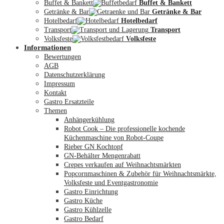
Buffet & Bankett
Buffet & Bankett
Getränke & Bar
Getränke & Bar
Hotelbedarf
Hotelbedarf
Transport
Transport
Volksfeste
Volksfeste
Informationen
Mein Konto
Bewertungen
AGB
Datenschutzerklärung
Impressum
Kontakt
Gastro Ersatzteile
Themen
Anhängerkühlung
Robot Cook – Die professionelle kochende
Küchenmaschine von Robot-Coupe
Rieber GN Kochtopf
GN-Behälter Mengenrabatt
Crepes verkaufen auf Weihnachtsmärkten
Popcornmaschinen & Zubehör für Weihnachtsmärkte,
Volksfeste und Eventgastronomie
Gastro Einrichtung
Gastro Küche
Gastro Kühlzelle
Gastro Bedarf