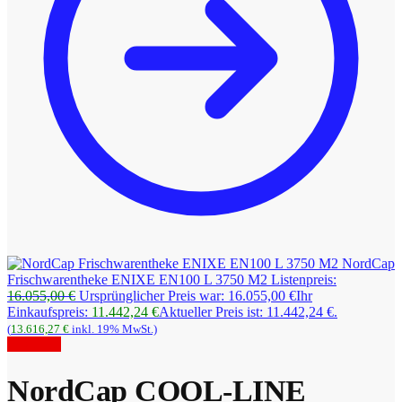
NordCap
Frischwarentheke ENIXE EN100 L 3750 M2
Listenpreis:
16.055,00
€
Ursprünglicher Preis war: 16.055,00 €
Ihr
Einkaufspreis:
11.442,24
€
Aktueller Preis ist: 11.442,24 €.
(
13.616,27
€
inkl. 19% MwSt.)
Angebot!
NordCap COOL-LINE