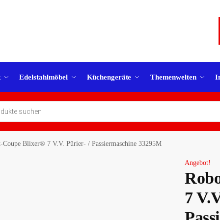
k
Edelstahlmöbel
Küchengeräte
Themenwelten
I
-Coupe Blixer® 7 V.V. Pürier- / Passiermaschine 33295M
Angebot!
Robo
7 V.V
Pass