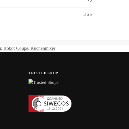
75
3-25
r
,
Robot-Coupe
,
Küchenmixer
TRUSTED SHOP