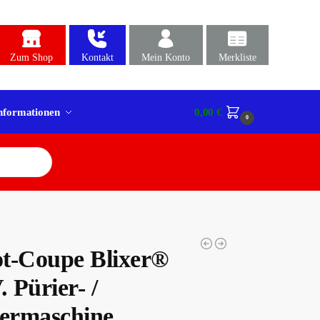
Zum Shop
Kontakt
Mein Konto
Merkliste
nformationen
0,00
€
0
t-Coupe Blixer®
. Pürier- /
iermaschine