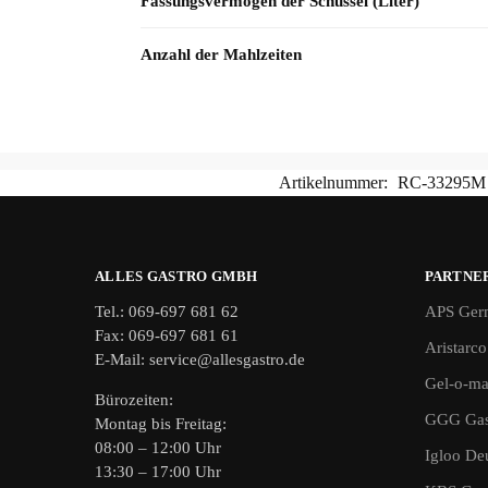
Fassungsvermögen der Schüssel (Liter)
Anzahl der Mahlzeiten
Artikelnummer:
RC-33295M
ALLES GASTRO GMBH
PARTNE
Tel.: 069-697 681 62
APS Ger
Fax: 069-697 681 61
Aristarco
E-Mail: service@allesgastro.de
Gel-o-ma
Bürozeiten:
GGG Gas
Montag bis Freitag:
08:00 – 12:00 Uhr
Igloo De
13:30 – 17:00 Uhr