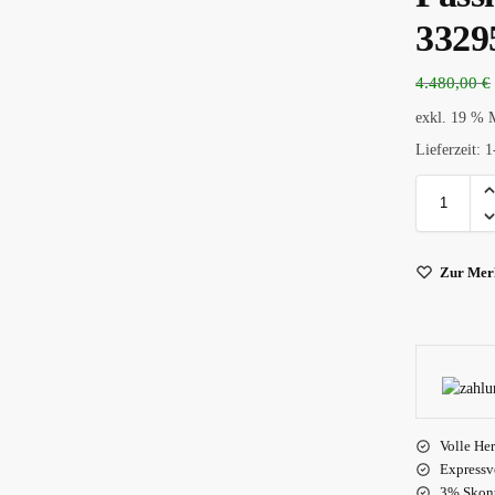
332
4.480,00
€
exkl. 19 % 
Lieferzeit:
1
Zur Merk
Volle Her
Expressv
3% Skont