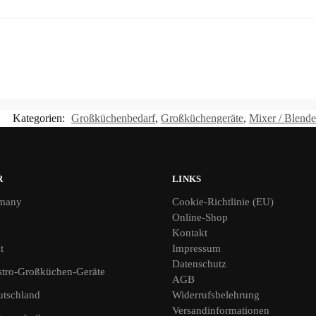
Kategorien:
Großküchenbedarf
,
Großküchengeräte
,
Mixer / Blende
R
LINKS
many
Cookie-Richtlinie (EU)
Online-Shop
Kontakt
t
Impressum
Datenschutz
tro-Großküchen-Geräte
AGB
utschland
Widerrufsbelehrung
Versandinformationen