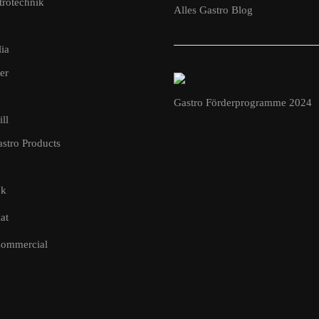
rotechnik
Alles Gastro Blog
ia
er
Gastro Förderprogramme 2024
ll
tro Products
ok
at
Commercial