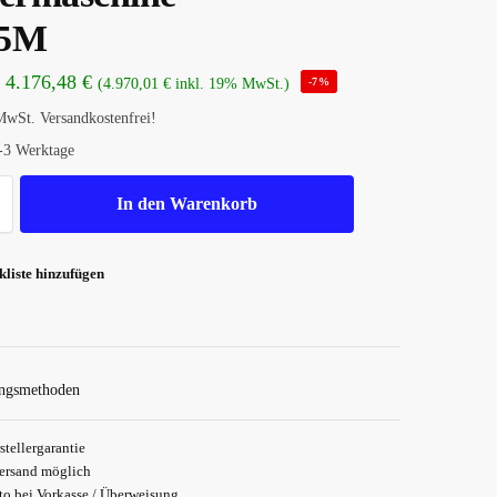
95M
4.176,48
€
(
4.970,01
€
inkl. 19% MwSt.)
-7%
MwSt.
Versandkostenfrei!
-3 Werktage
In den Warenkorb
liste hinzufügen
Siche
stellergarantie
ersand möglich
o bei Vorkasse / Überweisung