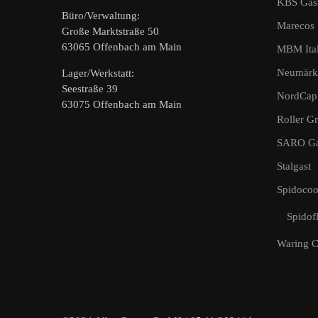
KBS Gast
Büro/Verwaltung:
Marecos
Große Marktstraße 50
63065 Offenbach am Main
MBM Ital
Neumärk
Lager/Werkstatt:
Seestraße 39
NordCap
63075 Offenbach am Main
Roller Gri
SARO Gas
Stalgast
Spidoco
Spidofl
Waring 
©2024 ALLES GASTRO GMBH