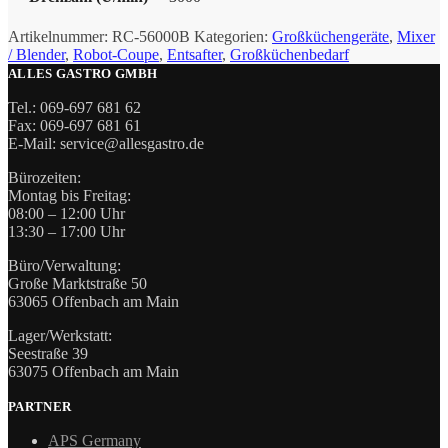
Artikelnummer:
RC-56000B
Kategorien:
Großküchengeräte
,
Mixer
/ Blender
,
Robot-Coupe
,
Entsafter
,
Großküchenbedarf
ALLES GASTRO GMBH
Tel.: 069-697 681 62
Fax: 069-697 681 61
E-Mail: service@allesgastro.de
Bürozeiten:
Montag bis Freitag:
08:00 – 12:00 Uhr
13:30 – 17:00 Uhr
Büro/Verwaltung:
Große Marktstraße 50
63065 Offenbach am Main
Lager/Werkstatt:
Seestraße 39
63075 Offenbach am Main
PARTNER
APS Germany