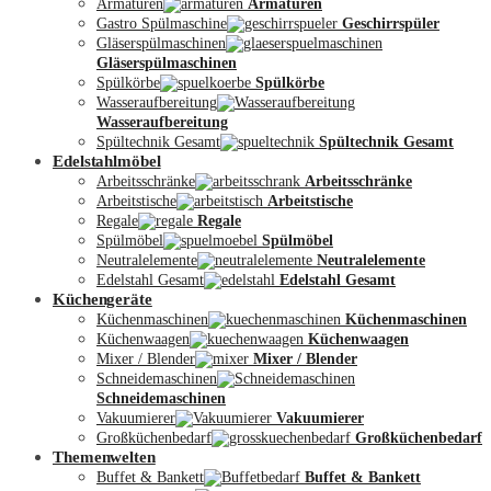
Armaturen
Armaturen
Gastro Spülmaschine
Geschirrspüler
Gläserspülmaschinen
Gläserspülmaschinen
Spülkörbe
Spülkörbe
Wasseraufbereitung
Wasseraufbereitung
Kontakt
Spültechnik Gesamt
Spültechnik Gesamt
Edelstahlmöbel
Arbeitsschränke
Arbeitsschränke
Arbeitstische
Arbeitstische
Regale
Regale
Spülmöbel
Spülmöbel
Neutralelemente
Neutralelemente
Edelstahl Gesamt
Edelstahl Gesamt
Küchengeräte
Küchenmaschinen
Küchenmaschinen
Küchenwaagen
Küchenwaagen
Mixer / Blender
Mixer / Blender
Schneidemaschinen
Schneidemaschinen
Vakuumierer
Vakuumierer
Großküchenbedarf
Großküchenbedarf
Themenwelten
Buffet & Bankett
Buffet & Bankett