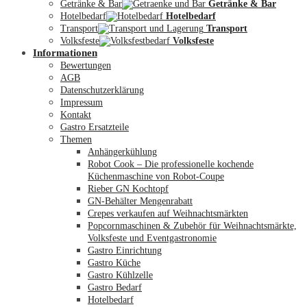
Getränke & Bar
Getränke & Bar
Hotelbedarf
Hotelbedarf
Transport
Transport
Volksfeste
Volksfeste
Informationen
Mein Konto
Bewertungen
AGB
Datenschutzerklärung
Impressum
Kontakt
Gastro Ersatzteile
Themen
Anhängerkühlung
Robot Cook – Die professionelle kochende
Küchenmaschine von Robot-Coupe
Rieber GN Kochtopf
GN-Behälter Mengenrabatt
Crepes verkaufen auf Weihnachtsmärkten
Popcornmaschinen & Zubehör für Weihnachtsmärkte,
Volksfeste und Eventgastronomie
Gastro Einrichtung
Gastro Küche
Gastro Kühlzelle
Gastro Bedarf
Hotelbedarf