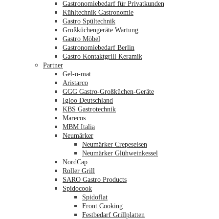
Gastronomiebedarf für Privatkunden
Kühltechnik Gastronomie
Gastro Spültechnik
Merkliste
Großküchengeräte Wartung
Gastro Möbel
Gastronomiebedarf Berlin
Gastro Kontaktgrill Keramik
Partner
Gel-o-mat
Aristarco
GGG Gastro-Großküchen-Geräte
Igloo Deutschland
KBS Gastrotechnik
Marecos
MBM Italia
Neumärker
Neumärker Crepeseisen
Neumärker Glühweinkessel
NordCap
Roller Grill
SARO Gastro Products
Spidocook
Spidoflat
Front Cooking
Festbedarf Grillplatten