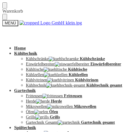
Skip
Skip
Warenkorb
to
to
navigation
content
MENÜ
Zum Shop
Home
Kühltechnik
Kühlschränke
Kühlschränke
Eiswürfelbereiter
Eiswürfelbereiter
Kühltische
Kühltische
Kühlzellen
Kühlzellen
Kühlvitrinen
Kühlvitrinen
Kühltechnik
Kühltechnik gesamt
Gartechnik
Fritteusen
Fritteusen
Herde
Herde
Mikrowellen
Mikrowellen
Öfen
Öfen
Grills
Grills
Gartechnik Gesamt
Gartechnik gesamt
Spültechnik