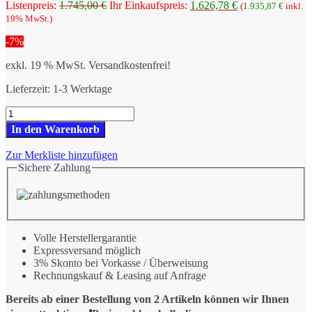
Ursprünglicher
Aktueller
Listenpreis:
1.745,00
€
Ihr Einkaufspreis:
1.626,78
€
(
1.935,87
€
inkl.
Preis
Preis
19% MwSt.)
war:
ist:
-7%
1.745,00 €
1.626,78 €.
exkl. 19 % MwSt.
Versandkostenfrei!
Lieferzeit:
1-3 Werktage
Robot-
Coupe
In den Warenkorb
J
80
Zur Merkliste hinzufügen
Entsafter
Sichere Zahlung
56000B
Menge
Volle Herstellergarantie
Expressversand möglich
3% Skonto bei Vorkasse / Überweisung
Rechnungskauf & Leasing auf Anfrage
Bereits ab einer Bestellung von 2 Artikeln können wir Ihnen