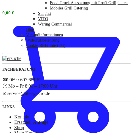
Food Truck Ausstattung mit Profi-Grillplatten
Mobiles Grill Catering
0,00
€
Stalgast
VITO
Waring Commercial
Blog
Versandinformationen
Widerrufsbelehrung
Cookie-Richtlinie (EU)
FACHBERATUNG:
☎ 069 / 697 681 62
🕑 Mo – Fr 8:00 – 17:00 Uhr
✉ service@allesgastro.de
LINKS
Kontakt
Ersatzteil-Anfrage
Shop
Mein Konto