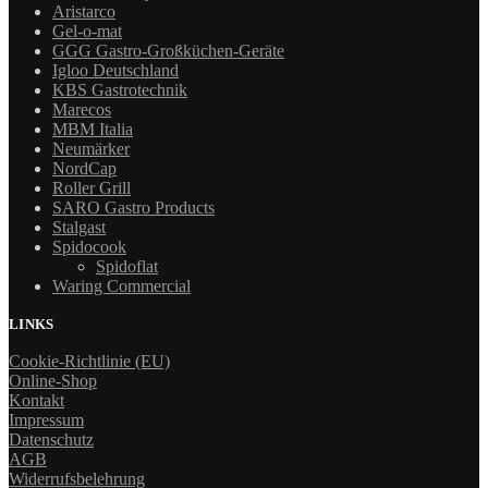
Aristarco
Gel-o-mat
GGG Gastro-Großküchen-Geräte
Igloo Deutschland
KBS Gastrotechnik
Marecos
MBM Italia
Neumärker
NordCap
Roller Grill
SARO Gastro Products
Stalgast
Spidocook
Spidoflat
Waring Commercial
LINKS
Cookie-Richtlinie (EU)
Online-Shop
Kontakt
Impressum
Datenschutz
AGB
Widerrufsbelehrung