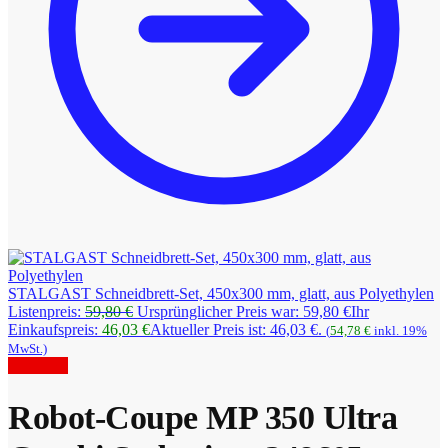
STALGAST Schneidbrett-Set, 450x300 mm, glatt, aus Polyethylen
Listenpreis:
59,80
€
Ursprünglicher Preis war: 59,80 €
Ihr
Einkaufspreis:
46,03
€
Aktueller Preis ist: 46,03 €.
(
54,78
€
inkl. 19%
MwSt.)
Angebot!
Robot-Coupe MP 350 Ultra