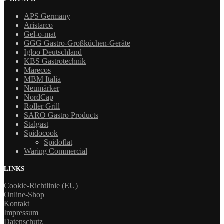
APS Germany
Aristarco
Gel-o-mat
GGG Gastro-Großküchen-Geräte
Igloo Deutschland
KBS Gastrotechnik
Marecos
MBM Italia
Neumärker
NordCap
Roller Grill
SARO Gastro Products
Stalgast
Spidocook
Spidoflat
Waring Commercial
LINKS
Cookie-Richtlinie (EU)
Online-Shop
Kontakt
Impressum
Datenschutz