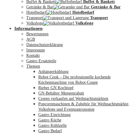
Buffet & Bankett
Buffet & Bankett
Getränke & Bar
Getränke & Bar
Hotelbedarf
Hotelbedarf
Transport
Transport
Volksfeste
Volksfeste
Informationen
Mein Konto
Bewertungen
AGB
Datenschutzerklärung
Impressum
Kontakt
Gastro Ersatzteile
Themen
Anhängerkühlung
Robot Cook – Die professionelle kochende
Küchenmaschine von Robot-Coupe
Rieber GN Kochtopf
GN-Behälter Mengenrabatt
Crepes verkaufen auf Weihnachtsmärkten
Popcornmaschinen & Zubehör für Weihnachtsmärkte,
Volksfeste und Eventgastronomie
Gastro Einrichtung
Gastro Küche
Gastro Kühlzelle
Gastro Bedarf