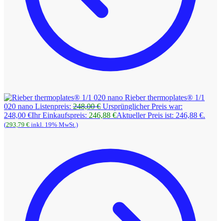
Rieber thermoplates® 1/1
020 nano
Listenpreis:
248,00
€
Ursprünglicher Preis war:
248,00 €
Ihr Einkaufspreis:
246,88
€
Aktueller Preis ist: 246,88 €.
(
293,79
€
inkl. 19% MwSt.)