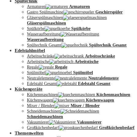
Spültechnik
Armaturen
Armaturen
Gastro Spülmaschine
Geschirrspüler
Gläserspülmaschinen
Gläserspülmaschinen
Spülkörbe
Spülkörbe
Wasseraufbereitung
Wasseraufbereitung
Kontakt
Spültechnik Gesamt
Spültechnik Gesamt
Edelstahlmöbel
Arbeitsschränke
Arbeitsschränke
Arbeitstische
Arbeitstische
Regale
Regale
Spülmöbel
Spülmöbel
Neutralelemente
Neutralelemente
Edelstahl Gesamt
Edelstahl Gesamt
Küchengeräte
Küchenmaschinen
Küchenmaschinen
Küchenwaagen
Küchenwaagen
Mixer / Blender
Mixer / Blender
Schneidemaschinen
Schneidemaschinen
Vakuumierer
Vakuumierer
Großküchenbedarf
Großküchenbedarf
Themenwelten