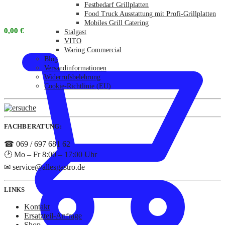
Festbedarf Grillplatten
Food Truck Ausstattung mit Profi-Grillplatten
Mobiles Grill Catering
0,00
€
Stalgast
VITO
Waring Commercial
Blog
Versandinformationen
Widerrufsbelehrung
Cookie-Richtlinie (EU)
FACHBERATUNG:
☎ 069 / 697 681 62
🕑 Mo – Fr 8:00 – 17:00 Uhr
✉ service@allesgastro.de
LINKS
Kontakt
Ersatzteil-Anfrage
Shop