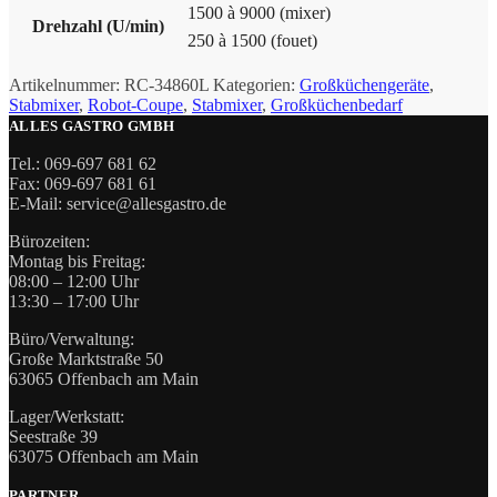
1500 à 9000 (mixer)
Drehzahl (U/min)
250 à 1500 (fouet)
Artikelnummer:
RC-34860L
Kategorien:
Großküchengeräte
,
Stabmixer
,
Robot-Coupe
,
Stabmixer
,
Großküchenbedarf
ALLES GASTRO GMBH
Tel.: 069-697 681 62
Fax: 069-697 681 61
E-Mail: service@allesgastro.de
Bürozeiten:
Montag bis Freitag:
08:00 – 12:00 Uhr
13:30 – 17:00 Uhr
Büro/Verwaltung:
Große Marktstraße 50
63065 Offenbach am Main
Lager/Werkstatt:
Seestraße 39
63075 Offenbach am Main
PARTNER