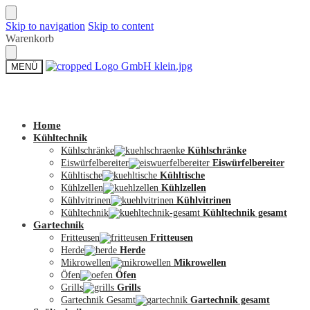
Skip to navigation
Skip to content
Warenkorb
MENÜ
Zum Shop
Home
Kühltechnik
Kühlschränke
Kühlschränke
Eiswürfelbereiter
Eiswürfelbereiter
Kühltische
Kühltische
Kühlzellen
Kühlzellen
Kühlvitrinen
Kühlvitrinen
Kühltechnik
Kühltechnik gesamt
Gartechnik
Fritteusen
Fritteusen
Herde
Herde
Mikrowellen
Mikrowellen
Öfen
Öfen
Grills
Grills
Gartechnik Gesamt
Gartechnik gesamt