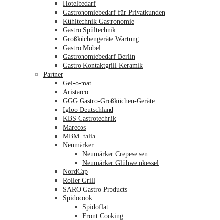
Hotelbedarf
Gastronomiebedarf für Privatkunden
Kühltechnik Gastronomie
Gastro Spültechnik
Merkliste
Großküchengeräte Wartung
Gastro Möbel
Gastronomiebedarf Berlin
Gastro Kontaktgrill Keramik
Partner
Gel-o-mat
Aristarco
GGG Gastro-Großküchen-Geräte
Igloo Deutschland
KBS Gastrotechnik
Marecos
MBM Italia
Neumärker
Neumärker Crepeseisen
Neumärker Glühweinkessel
NordCap
Roller Grill
SARO Gastro Products
Spidocook
Spidoflat
Front Cooking