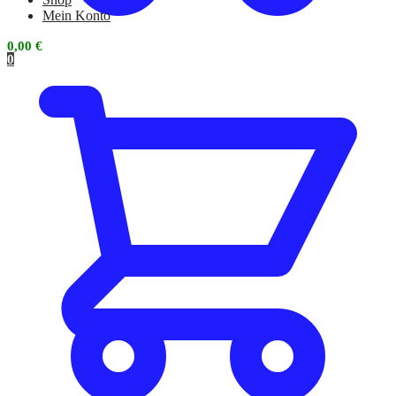
Mein Konto
0,00
€
0