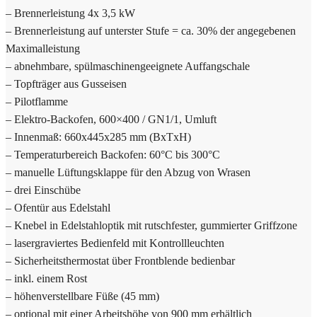
– Brennerleistung 4x 3,5 kW
– Brennerleistung auf unterster Stufe = ca. 30% der angegebenen
Maximalleistung
– abnehmbare, spülmaschinengeeignete Auffangschale
– Topfträger aus Gusseisen
– Pilotflamme
– Elektro-Backofen, 600×400 / GN1/1, Umluft
– Innenmaß: 660x445x285 mm (BxTxH)
– Temperaturbereich Backofen: 60°C bis 300°C
– manuelle Lüftungsklappe für den Abzug von Wrasen
– drei Einschübe
– Ofentür aus Edelstahl
– Knebel in Edelstahloptik mit rutschfester, gummierter Griffzone
– lasergraviertes Bedienfeld mit Kontrollleuchten
– Sicherheitsthermostat über Frontblende bedienbar
– inkl. einem Rost
– höhenverstellbare Füße (45 mm)
– optional mit einer Arbeitshöhe von 900 mm erhältlich