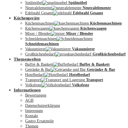
Spülmöbel
Spülmöbel
Neutralelemente
Neutralelemente
Edelstahl Gesamt
Edelstahl Gesamt
Küchengeräte
Küchenmaschinen
Küchenmaschinen
Küchenwaagen
Küchenwaagen
Mixer / Blender
Mixer / Blender
Schneidemaschinen
Schneidemaschinen
Vakuumierer
Vakuumierer
Großküchenbedarf
Großküchenbedarf
Themenwelten
Buffet & Bankett
Buffet & Bankett
Getränke & Bar
Getränke & Bar
Hotelbedarf
Hotelbedarf
Transport
Transport
Volksfeste
Volksfeste
Informationen
Mein Konto
Bewertungen
AGB
Datenschutzerklärung
Impressum
Kontakt
Gastro Ersatzteile
Themen