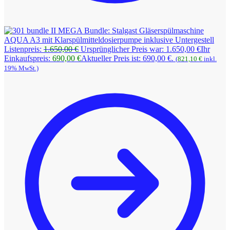
MEGA Bundle: Stalgast Gläserspülmaschine
AQUA A3 mit Klarspülmitteldosierpumpe inklusive Untergestell
Listenpreis:
1.650,00
€
Ursprünglicher Preis war: 1.650,00 €
Ihr
Einkaufspreis:
690,00
€
Aktueller Preis ist: 690,00 €.
(
821,10
€
inkl.
19% MwSt.)