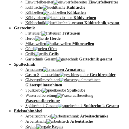
Eiswürfelbereiter
Eiswürfelbereiter
Kühltische
Kühltische
Kühlzellen
Kühlzellen
Kühlvitrinen
Kühlvitrinen
Kühltechnik
Kühltechnik gesamt
Gartechnik
Fritteusen
Fritteusen
Herde
Herde
Mikrowellen
Mikrowellen
Öfen
Öfen
Grills
Grills
Gartechnik Gesamt
Gartechnik gesamt
Spültechnik
Armaturen
Armaturen
Gastro Spülmaschine
Geschirrspüler
Gläserspülmaschinen
Gläserspülmaschinen
Spülkörbe
Spülkörbe
Wasseraufbereitung
Wasseraufbereitung
Kontakt
Spültechnik Gesamt
Spültechnik Gesamt
Edelstahlmöbel
Arbeitsschränke
Arbeitsschränke
Arbeitstische
Arbeitstische
Regale
Regale