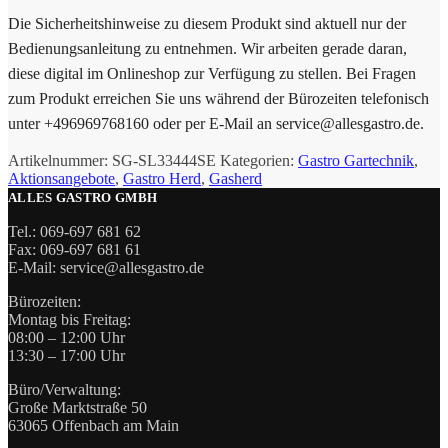
Die Sicherheitshinweise zu diesem Produkt sind aktuell nur der
Bedienungsanleitung zu entnehmen. Wir arbeiten gerade daran,
diese digital im Onlineshop zur Verfügung zu stellen. Bei Fragen
zum Produkt erreichen Sie uns während der Bürozeiten telefonisch
unter +496969768160 oder per E-Mail an service@allesgastro.de.
Artikelnummer:
SG-SL33444SE
Kategorien:
Gastro Gartechnik
,
Aktionsangebote
,
Gastro Herd
,
Gasherd
ALLES GASTRO GMBH
Tel.: 069-697 681 62
Fax: 069-697 681 61
E-Mail: service@allesgastro.de
Bürozeiten:
Montag bis Freitag:
08:00 – 12:00 Uhr
13:30 – 17:00 Uhr
Büro/Verwaltung:
Große Marktstraße 50
63065 Offenbach am Main