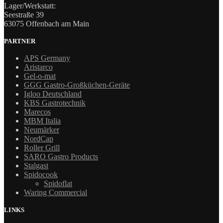
Lager/Werkstatt:
Seestraße 39
63075 Offenbach am Main
PARTNER
APS Germany
Aristarco
Gel-o-mat
GGG Gastro-Großküchen-Geräte
Igloo Deutschland
KBS Gastrotechnik
Marecos
MBM Italia
Neumärker
NordCap
Roller Grill
SARO Gastro Products
Stalgast
Spidocook
Spidoflat
Waring Commercial
LINKS