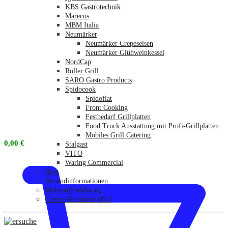
KBS Gastrotechnik
Marecos
MBM Italia
Neumärker
Neumärker Crepeseisen
Neumärker Glühweinkessel
NordCap
Roller Grill
SARO Gastro Products
Spidocook
Spidoflat
Front Cooking
Festbedarf Grillplatten
Food Truck Ausstattung mit Profi-Grillplatten
Mobiles Grill Catering
0,00
€
Stalgast
VITO
Waring Commercial
Blog
Versandinformationen
Widerrufsbelehrung
Cookie-Richtlinie (EU)