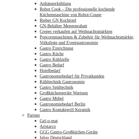
Anhängerkühlung
Robot Cook – Die professionelle kochende
Küchenmaschine von Robot-Coupe
Rieber GN Kochtopf
GN-Behälter Mengenrabatt
Crepes verkaufen auf Weihnachtsmärkten
Popcornmaschinen & Zubehör für Weihnachtsmärkte,
Volksfeste und Eventgastronomie
Gastro Einrichtung
Gastro Küche
Gastro Kühlzelle
Gastro Bedarf
Hotelbedarf
Gastronomiebedarf für Privatkunden
Kühltechnik Gastronomie
Gastro Spültechnik
Merkliste
Großküchengeräte Wartung
Gastro Möbel
Gastronomiebedarf Berlin
Gastro Kontaktgrill Keramik
Partner
Gel-o-mat
Aristarco
GGG Gastro-Großküchen-Geräte
Igloo Deutschland