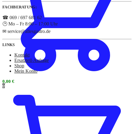
FACHBERATUNG:
☎ 069 / 697 681 62
🕑 Mo – Fr 8:00 – 17:00 Uhr
✉ service@allesgastro.de
LINKS
Kontakt
Ersatzteil-Anfrage
Shop
Mein Konto
0,00
€
0