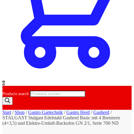
0
Products search
Start
/
Shop
/
Gastro Gartechnik
/
Gastro Herd
/
Gasherd
/
STALGAST Stalgast Edelstahl Gasherd Basic mit 4 Brennern
(4×3,5) und Elektro-Umluft-Backofen GN 2/1, Serie 700 ND